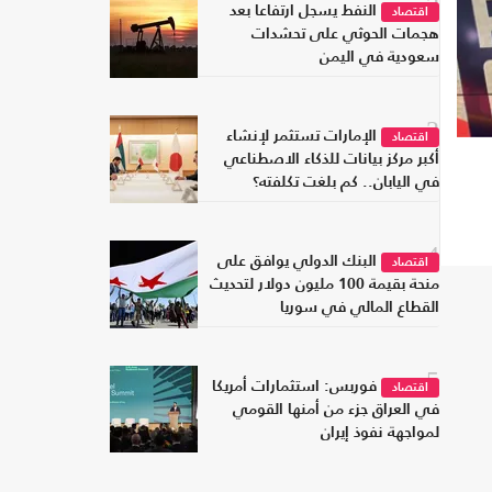
2
النفط يسجل ارتفاعا بعد
اقتصاد
هجمات الحوثي على تحشدات
سعودية في اليمن
3
الإمارات تستثمر لإنشاء
اقتصاد
أكبر مركز بيانات للذكاء الاصطناعي
في اليابان.. كم بلغت تكلفته؟
4
البنك الدولي يوافق على
اقتصاد
منحة بقيمة 100 مليون دولار لتحديث
القطاع المالي في سوريا
5
فوربس: استثمارات أمريكا
اقتصاد
في العراق جزء من أمنها القومي
لمواجهة نفوذ إيران