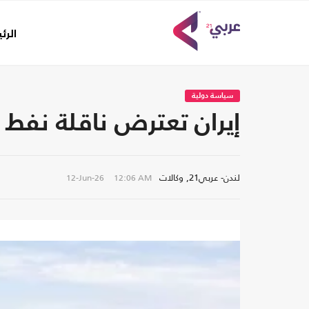
الرئ
سياسة دولية
إيران تعترض ناقلة نفط
لندن- عربي21, وكالات
12-Jun-26
12:06 AM