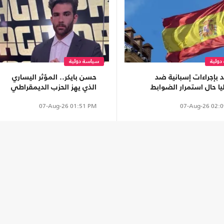
دولية
سياسة دولية
 بإجراءات إسبانية ضد
حسن بايكر.. المؤثر اليساري
يا حال استمرار الضوابط
الذي يهز الحزب الديمقراطي
دية
ويقود معركة غزة في الفضاء
07-Aug-26
01:51 PM
07-Aug-26
02:0
الرقمي