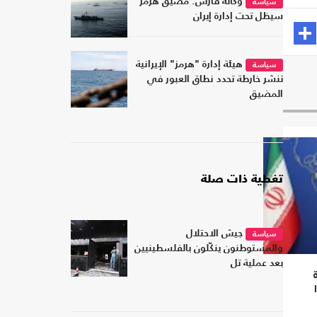
وكالة ​فارس: مضيق هرمز ​
سياسة
سيظل تحت ​إدارة إيران
هيئة إدارة "هرمز" الإيرانية
سياسة
تنشر خارطة تحدد نطاق العبور في
المضيق
تغطية ذات صلة
جيش الاحتلال
سياسة
والمستوطنون ينكّلون بالفلسطينيين
بعد عملية تل
بندا