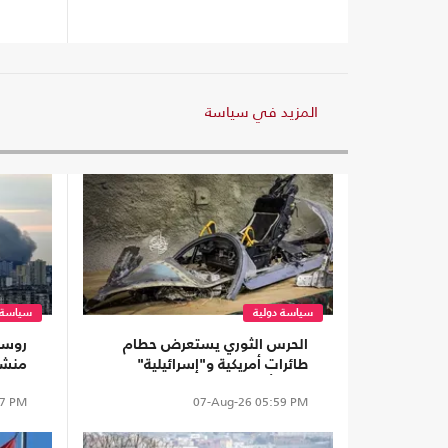
المزيد في سياسة
سياسة دولية
سياسة 
الحرس الثوري يستعرض حطام
روسي
طائرات أمريكية و"إسرائيلية"
منشآت
بمنشأة تحت الأرض (شاهد)
7 PM
07-Aug-26
05:59 PM