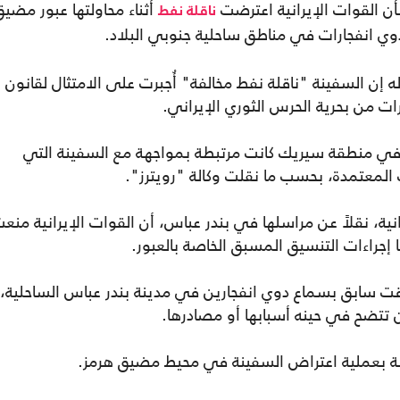
 القوات الإيرانية اعترضت
أثناء محاولتها عبور مضيق
ناقلة نفط
انفجارات في مناطق ساحلية جنوبي البلاد.
ن السفينة "ناقلة نفط مخالفة" أُجبرت على الامتثال لقانون
ت من بحرية الحرس الثوري الإيراني.
في منطقة سيريك كانت مرتبطة بمواجهة مع السفينة التي
المعتمدة، بحسب ما نقلت وكالة "رويترز".
ية، نقلاً عن مراسلها في بندر عباس، أن القوات الإيرانية منع
إجراءات التنسيق المسبق الخاصة بالعبور.
 سابق بسماع دوي انفجارين في مدينة بندر عباس الساحلية،
تتضح في حينه أسبابها أو مصادرها.
تبطة بعملية اعتراض السفينة في محيط مضيق هرمز.