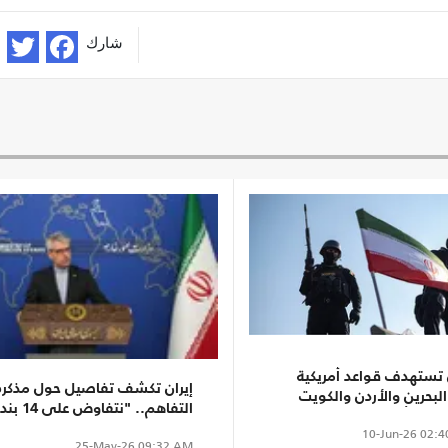
شارك
ن تستهدف قواعد أمريكية
إيران تكشف تفاصيل حول مذكرة
لبحرين والأردن والكويت
التفاهم.. "نتفاوض على 14 
د برد أشد
لإنهاء الحرب"
10-Jun-26
02:4
25-May-26
09:32 AM