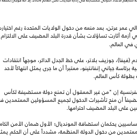
كان الحكم الصومالي عمر عرتن ضمن قائمة تضم سبعة حكام أفارقة اختارهم الاتحاد الدولي للمشاركة في إدارة مباريات كأس العالم 2026، إلا أنه
 عمر عرتن، بعد منعه من دخول الولايات المتحدة رغم اختياره
2، في أزمة أثارت تساؤلات بشأن قدرة البلد المضيف على الالتزام
 في العالم.
م (فيفا)، جوزيف بلاتر، على خط الجدل الدائر، موجهاً انتقادات
ة برئاسة جياني إنفانتينو، معتبراً أن ما جرى يمثل انتهاكاً لأحد
بطولة كأس العالم.
فرنسية إن "من غير المعقول أن تمنع دولة مستضيفة لكأس
ضيفاً أن منح تأشيرات الدخول لجميع المسؤولين المعتمدين ف
عين على البلد المضيف احترامها.
 أساسيين يحكمان استضافة المونديال؛ الأول ضمان الأمن الكام
معتمدين من دخول الدولة المنظمة، مشدداً على أن الحكم يمث