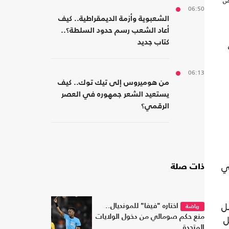
 فوجئ بمنعه من
06:50
الشعبوية وأزمة الديمقراطية.. كيف
أعاد الشعب رسم حدود السلطة؟..
كتاب جديد
06:13
من هوميروس إلى تيك توك.. كيف
يستعيد الشعر جمهوره في العصر
الرقمي؟
ي
ذات صلة
ل
اختاره "فيفا" للمونديال..
رياضة
ل
منع حكم صومالي من دخول الولايات
المتحدة