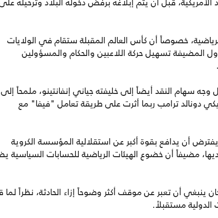
الأمريكية، قبل أن يتم إبلاغه برفض دخوله البلاد وترحيله على
لرياضية، خصوصاً أن كأس العالم المقبلة ستقام في الولايات
ول المضيفة تسهيل حركة اللاعبين والحكام والمسؤولين
 وجه سهام النقد أيضاً إلى خليفته جياني إنفانتينو، ملمحاً إلى
ريكي دونالد ترامب ربما أثرت على طريقة تعامل "فيفا" مع
 يفترض أن يدافع بقوة أكبر عن استقلالية المؤسسة الكروية
ها، مضيفاً أن خضوع الهيئات الرياضية للحسابات السياسية يض
كان ينبغي أن تعبر عن موقف أكثر وضوحاً إزاء الحادثة، نظراً لما ق
لدولية مستقبلاً.