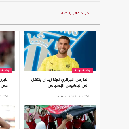
المزيد في رياضة
رياضة دولية
رياضة د
الحارس الجزائري لوكا زيدان ينتقل
بايرن
إلى ليغانيس الإسباني
في م
الجدي
9 PM
07-Aug-26
08:28 PM