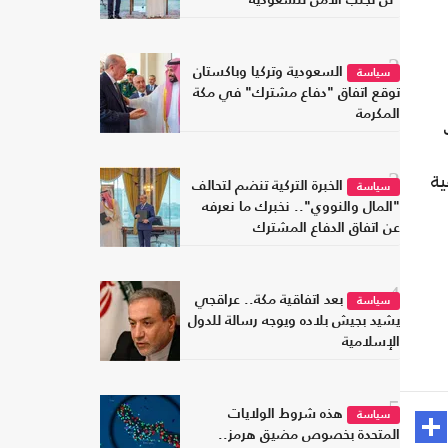
2
السعودية وتركيا وباكستان
سياسة
توقع اتفاق "دفاع مشترك" في مكة
المكرمة
ية
3
الخبرة التركية تنضم لتحالف
سياسة
"المال والنووي".. نخبرك ما نعرفه
عن اتفاق الدفاع المشترك
4
بعد اتفاقية مكة.. عراقجي
سياسة
يشيد بجيش بلاده ويوجه رسالة للدول
الإسلامية
5
هذه شروط الولايات
سياسة
المتحدة بخصوص مضيق هرمز..