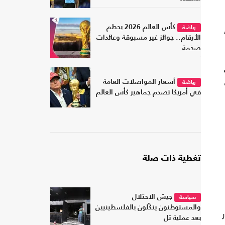
كأس العالم 2026 يحطم
رياضة
الأرقام.. جوائز غير مسبوقة وعائدات
ضخمة
أسعار المواصلات العامة
رياضة
في أمريكا تصدم جماهير كأس العالم
تغطية ذات صلة
جيش الاحتلال
سياسة
والمستوطنون ينكّلون بالفلسطينيين
بعد عملية تل