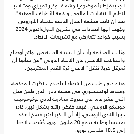
الجديدة إطاراً موضوعيا وشفافا وغير تمييزي ومتناسبا
لنظام الانتقالات العالمي ولكافة الأطراف المعنية"،
بعد أن كانت محكمة العدل التابعة للاتحاد الأوروبي
وجّهت إليها انتقادات في تشرين الأول/أكتوبر 2024
بسبب قواعد تتعارض مع تشريعات الاتحاد.
وكانت المحكمة رأت أن النسخة الحالية من لوائح أوضاع
وانتقالات اللاعبين لدى الاتحاد الدولي "من شأنها أن
تعرقل حرية تنقل" لاعبي كرة القدم المحترفين.
وبناء على طلب من القضاء البلجيكي، نظرت المحكمة،
ومقرها لوكسمبورغ، في قضية ديارا الذي طعن قبل
اثني عشر عاما في شروط مغادرته لنادي لوكوموتيف
موسكو الروسي. فبعد خفض راتبه بشكل كبير، غادر
ديارا النادي الروسي، إلا أن الأخير اعتبر فسخ العقد
تعسفيا وطالبه بدفع 20 مليون يورو، خُفّضت لاحقا
إلى 10.5 ملايين يورو.