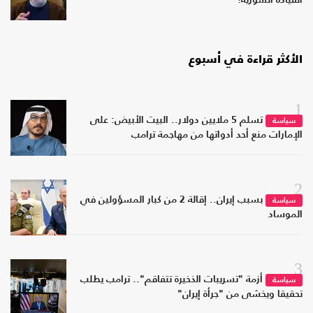
القيادة السورية؟
الأكثر قراءة في أسبوع
1
تسلم 5 ملايين دولار.. البيت الأبيض: على
سياسة
الإمارات منع أحد أدواتها من مهاجمة ترامب
2
بسبب إيران.. إقالة 2 من كبار المسؤولين في
سياسة
الموساد
3
أزمة "تسريبات الذخيرة تتفاقم".. ترامب يطلب
سياسة
تحقيقا ويخشى من "جرأة إيران"