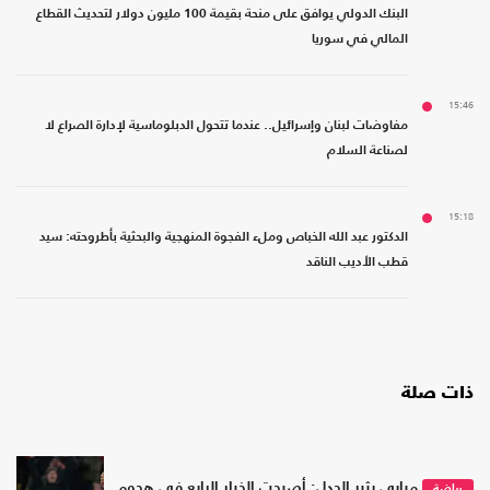
البنك الدولي يوافق على منحة بقيمة 100 مليون دولار لتحديث القطاع
المالي في سوريا
15:46
مفاوضات لبنان وإسرائيل.. عندما تتحول الدبلوماسية لإدارة الصراع لا
لصناعة السلام
15:18
الدكتور عبد الله الخباص وملء الفجوة المنهجية والبحثية بأطروحته: سيد
قطب الأديب الناقد
ذات صلة
مبابي يثير الجدل: أصبحت الخيار الرابع في هجوم
رياضة