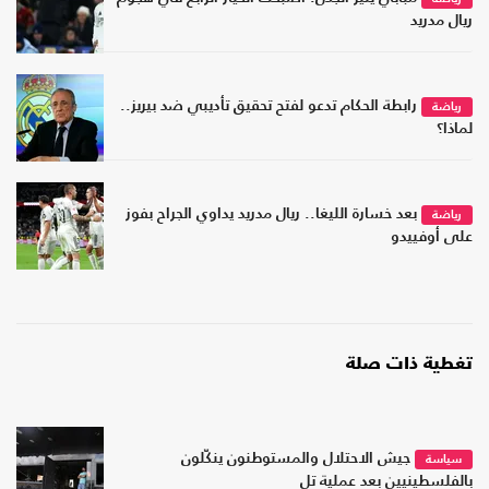
ريال مدريد
رابطة الحكام تدعو لفتح تحقيق تأديبي ضد بيريز..
رياضة
لماذا؟
بعد خسارة الليغا.. ريال مدريد يداوي الجراح بفوز
رياضة
على أوفييدو
تغطية ذات صلة
جيش الاحتلال والمستوطنون ينكّلون
سياسة
بالفلسطينيين بعد عملية تل