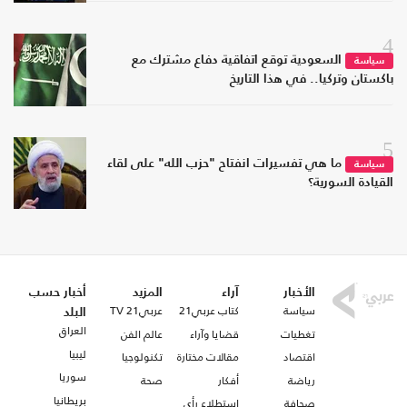
4
السعودية توقع اتفاقية دفاع مشترك مع
سياسة
باكستان وتركيا.. في هذا التاريخ
5
ما هي تفسيرات انفتاح "حزب الله" على لقاء
سياسة
القيادة السورية؟
الأخبار
آراء
المزيد
أخبار حسب
سياسة
كتاب عربي21
عربي21 TV
البلد
العراق
تغطيات
قضايا وآراء
عالم الفن
ليبيا
اقتصاد
مقالات مختارة
تكنولوجيا
سوريا
رياضة
أفكار
صحة
بريطانيا
صحافة
استطلاع رأي