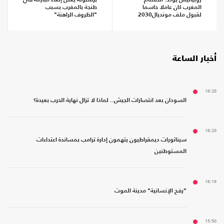
روبياليس يؤكد: انضمام
برشلونة يعلن إلغاء مباراته في
المغرب كان عاملا حاسما
طنجة بالمغرب بسبب
لقبول ملف مونديال2030
"الظروف الراهنة"
أخبار الساعة
16:28
السودان بعد انتصارات الجيش.. لماذا لا تزال نهاية الحرب بعيدة؟
16:20
سيناتورات ديمقراطيون يتهمون إدارة ترامب بمساندة اعتداءات
المستوطنين
16:19
"رفح الإنسانية" مدينة الموت
15:50