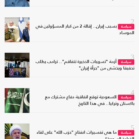
2
بسبب إيران.. إقالة 2 من كبار المسؤولين في
سياسة
الموساد
3
أزمة "تسريبات الذخيرة تتفاقم".. ترامب يطلب
سياسة
تحقيقا ويخشى من "جرأة إيران"
4
السعودية توقع اتفاقية دفاع مشترك مع
سياسة
باكستان وتركيا.. في هذا التاريخ
5
ما هي تفسيرات انفتاح "حزب الله" على لقاء
سياسة