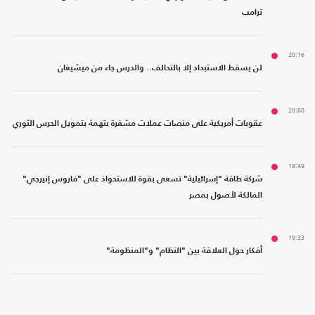
ترامب
20:16
لن يسقط الاستبداد إلا بالتحالف.. والدرس جاء من ميشيغان
20:08
عقوبات أمريكية على منصات عملات مشفرة بتهمة بتمويل الحرس الثوري
19:49
شركة طاقة "إسرائيلية" تسعى بقوة للاستحواذ على "فاروس إنيرجي"
المالكة لأصول بمصر
19:33
أفكار حول العلاقة بين "النظام" و"المنظومة"