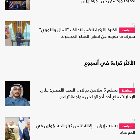
تحقيقا ويخشى من "جرأة إيران"
5
الخبرة التركية تنضم لتحالف "المال والنووي"..
سياسة
نخبرك ما نعرفه عن اتفاق الدفاع المشترك
الأكثر قراءة في أسبوع
1
تسلم 5 ملايين دولار.. البيت الأبيض: على
سياسة
الإمارات منع أحد أدواتها من مهاجمة ترامب
2
بسبب إيران.. إقالة 2 من كبار المسؤولين في
سياسة
الموساد