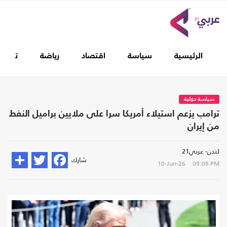
الرئيسية
سياسة
اقتصاد
رياضة
تغطيا
سياسة دولية
ترامب يزعم استيلاء أمريكا سرا على ملايين براميل النفط
من إيران
لندن- عربي21
شارك
10-Jun-26
09:08 PM