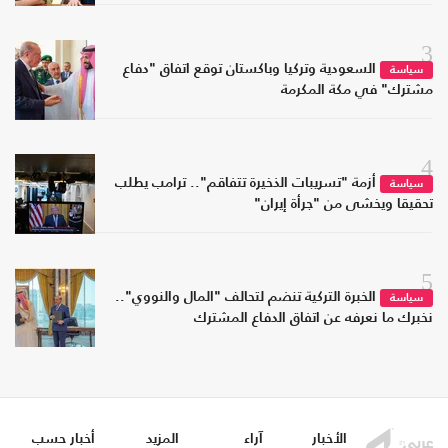
3
السعودية وتركيا وباكستان توقع اتفاق "دفاع
سياسة
مشترك" في مكة المكرمة
4
أزمة "تسريبات الذخيرة تتفاقم".. ترامب يطلب
سياسة
تحقيقا ويخشى من "جرأة إيران"
5
الخبرة التركية تنضم لتحالف "المال والنووي"..
سياسة
نخبرك ما نعرفه عن اتفاق الدفاع المشترك
الأخبار
آراء
المزيد
أخبار حسب