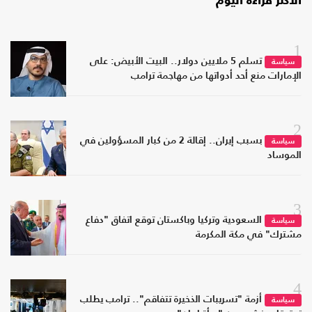
الأكثر قراءة اليوم
1
تسلم 5 ملايين دولار.. البيت الأبيض: على
سياسة
الإمارات منع أحد أدواتها من مهاجمة ترامب
2
بسبب إيران.. إقالة 2 من كبار المسؤولين في
سياسة
الموساد
3
السعودية وتركيا وباكستان توقع اتفاق "دفاع
سياسة
مشترك" في مكة المكرمة
4
أزمة "تسريبات الذخيرة تتفاقم".. ترامب يطلب
سياسة