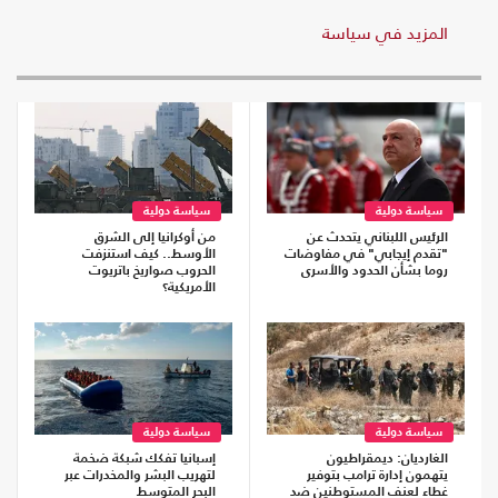
المزيد في سياسة
سياسة دولية
سياسة دولية
الرئيس اللبناني يتحدث عن
من أوكرانيا إلى الشرق
"تقدم إيجابي" في مفاوضات
الأوسط.. كيف استنزفت
روما بشأن الحدود والأسرى
الحروب صواريخ باتريوت
الأمريكية؟
سياسة دولية
سياسة دولية
الغارديان: ديمقراطيون
إسبانيا تفكك شبكة ضخمة
يتهمون إدارة ترامب بتوفير
لتهريب البشر والمخدرات عبر
غطاء لعنف المستوطنين ضد
البحر المتوسط