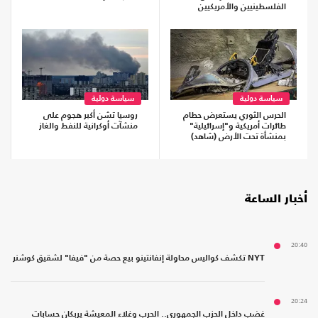
الفلسطينيين والأمريكيين
سياسة دولية
سياسة دولية
الحرس الثوري يستعرض حطام
روسيا تشن أكبر هجوم على
طائرات أمريكية و"إسرائيلية"
منشآت أوكرانية للنفط والغاز
بمنشأة تحت الأرض (شاهد)
أخبار الساعة
20:40
NYT تكشف كواليس محاولة إنفانتينو بيع حصة من "فيفا" لشقيق كوشنر
20:24
غضب داخل الحزب الجمهوري.. الحرب وغلاء المعيشة يربكان حسابات