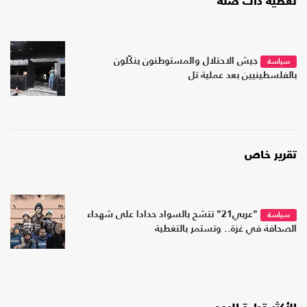
تغطية ذات صلة
جيش الاحتلال والمستوطنون ينكّلون
سياسة
بالفلسطينيين بعد عملية تل
تقرير خاص
"عربي21" تتشح بالسواد حدادا على شهداء
سياسة
الصحافة في غزة.. وتستمر بالتغطية