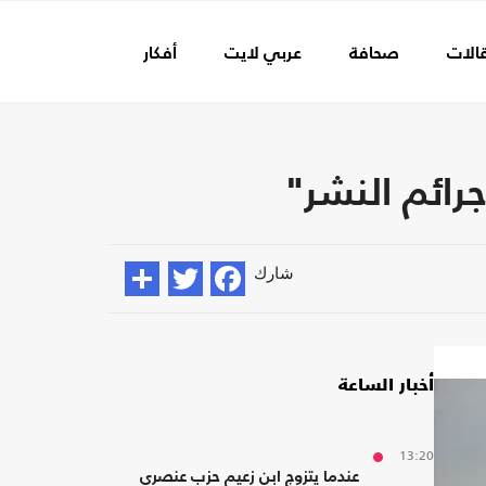
الات
صحافة
عربي لايت
أفكار
عالم الفن
ائم النشر"
شارك
أخبار الساعة
13:20
عندما يتزوج ابن زعيم حزب عنصري