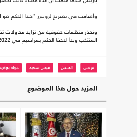
باريس عندما علمت أن عدة قضايا كانت تحض
وأضافت في تصريح لرويترز "هذا الحكم هو اس
وتحذر منظمات حقوقية من تزايد محاولات تقيي
المنتخب وبدأ لاحقا الحكم بمراسيم في 2022.
تونس
السجن
قيس سعيد
خولة بوكريم
المزيد حول هذا الموضوع