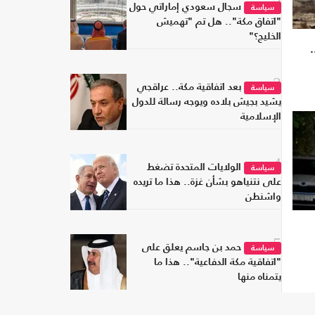
2
سجال سعودي إماراتي حول
سياسة
"اتفاق مكة".. هل تم "تهميش
الخليج؟"
3
بعد اتفاقية مكة.. عراقجي
سياسة
يشيد بجيش بلاده ويوجه رسالة للدول
الإسلامية
4
الولايات المتحدة تضغط
سياسة
على نتنياهو بشأن غزة.. هذا ما تريده
واشنطن
5
حمد بن جاسم يعلق على
سياسة
"اتفاقية مكة الدفاعية".. هذا ما
يتمناه منها