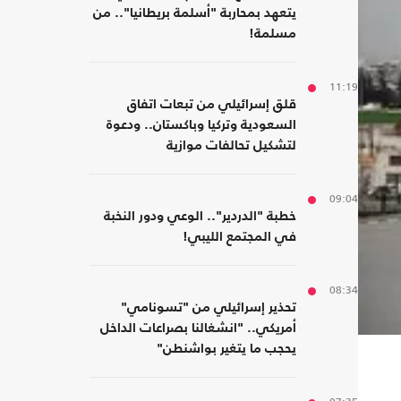
يتعهد بمحاربة "أسلمة بريطانيا".. من
مسلمة!
11:19
قلق إسرائيلي من تبعات اتفاق
السعودية وتركيا وباكستان.. ودعوة
لتشكيل تحالفات موازية
09:04
خطبة "الدردير".. الوعي ودور النخبة
في المجتمع الليبي!
08:34
تحذير إسرائيلي من "تسونامي"
أمريكي.. "انشغالنا بصراعات الداخل
يحجب ما يتغير بواشنطن"