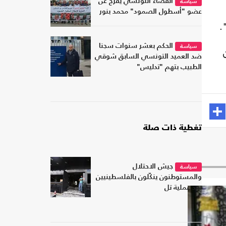
القضاء التونسي يفرج عن
سياسة
عضو "أسطول الصمود" محمد بنور
.
الحكم بعشر سنوات سجنا
سياسة
ضد العميد التونسي السابق شوقي
الطبيب بتهم "تدليس"
تغطية ذات صلة
جيش الاحتلال
سياسة
والمستوطنون ينكّلون بالفلسطينيين
بعد عملية تل