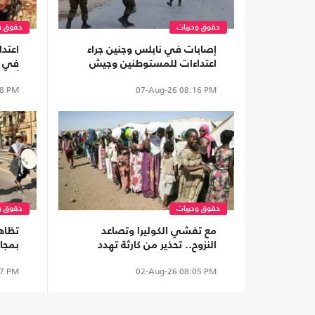
حقوق وحريات
حقوق و
إصابات في نابلس وجنين جراء
اعتد
اعتداءات للمستوطنين وجيش
في ا
الاحتلال
أراض
8 PM
07-Aug-26
08:16 PM
حقوق وحريات
حقوق و
مع تفشي الكوليرا وتصاعد
تظاه
النزوح.. تحذير من كارثة تهدد
بمجا
الآلاف شمال كردفان
(شاه
7 PM
02-Aug-26
08:05 PM