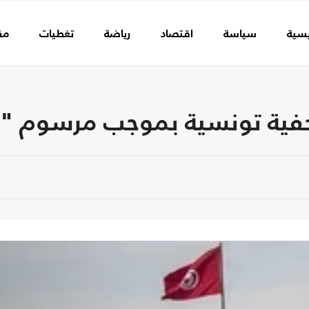
يسية
سياسة
اقتصاد
رياضة
تغطيات
مق
فية تونسية بموجب مرسوم "جر