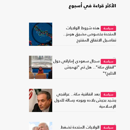
الأكثر قراءة في أسبوع
1
هذه شروط الولايات
سياسة
المتحدة بخصوص مضيق هرمز..
تفاصيل الاتفاق المقترح
2
سجال سعودي إماراتي حول
سياسة
"اتفاق مكة".. هل تم "تهميش
الخليج؟"
3
بعد اتفاقية مكة.. عراقجي
سياسة
يشيد بجيش بلاده ويوجه رسالة للدول
الإسلامية
4
الولايات المتحدة تضغط
سياسة