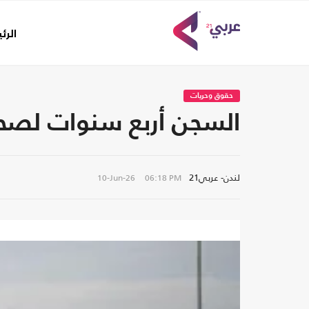
الرئ
حقوق وحريات
السجن أربع سنوات لصح
لندن- عربي21
10-Jun-26
06:18 PM