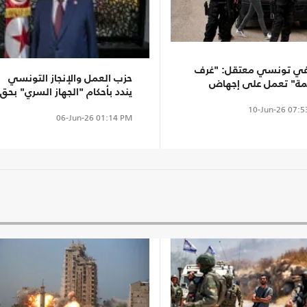
 تونسي معتقل: "غرف
حزب العمل والإنجاز التونسي
ة" تعمل على إجهاض
يندد بأحكام "الجهاز السري" بحق
قراطية في البلاد
الغنوشي
10-Jun-26
07:5
06-Jun-26
01:14 PM