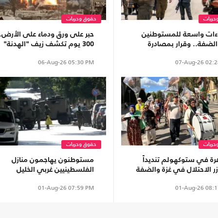
حريات
حقوق وحريات
اءات واسعة للمستوطنين
حبر على ورق ودماء على الأرض..
لضفة.. وقرار بمصادرة
300 يوم تكشف زيف "الهدنة"
 واقتلاع آلاف الأشجار
في غزة
06-Aug-26
05:30 PM
07-Aug-26
02:2
حريات
حقوق وحريات
رة في ستوكهولم تنديداً
مستوطنون يهاجمون منازل
زر الاحتلال في غزة والضفة
الفلسطينيين غربي الخليل
د)
بحماية جيش الاحتلال
01-Aug-26
07:59 PM
01-Aug-26
08:1