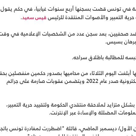
ة في تونس قضت بسجنها أربع سنوات غيابيا، في حكم يقول
ية التعبير والأصوات المنتقدة للرئيس
.
قيس سعيد
 ضد صحفيين، بعد سجن عدد من الشخصيات الإعلامية في وقت
وبرهان بسيس.
سه للمطالبة باطلاق سراحه.
 أبلغت اليوم الثلاثاء من محاميها بصدور حكمين منفصلين بحق
بموجب المرسوم 54، وهو قانون للجرائم الإلكترونية صدر عام 2022 ويتضمن عقوبات صارمة على جرائم
ل متزايد لملاحقة منتقدي الحكومة ولتقييد حرية التعبير،
لومات المضللة والإساءة عبر الإنترنت.
وغادرت بوكريم إلى باريس في ديسمبر كانون الأول/ ديسمبر الماضي، قائلة "اضطررت لمغادرة‭‬