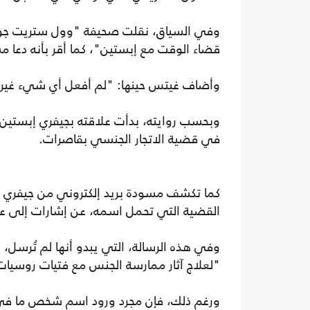
وفي السياق، نقلت صحيفة "وول ستريت جورن
قضاء الوقت مع إبستين"، كما أقر بأنه دعا
وأضاف غيتس حينها: "لم أفعل أي شيء غير ق
في قضية الاتجار الجنسي بقاصرات.
كما تكشف مسودة بريد إلكتروني من جيفري إب
القضية التي تحمل اسمه، عن إشارات إلى علاق
وفي هذه الرسالة، التي يبدو أنها لم تُرسل
"لعلاج آثار ممارسة الجنس مع فتيات روسيات
ورغم ذلك، فإن مجرد ورود اسم شخص ما في مل