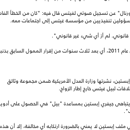
ال" عن تسجيل صوتي لغيتس قال فيه: "كان من الخطأ الفاد
 مسؤولين تنفيذيين من مؤسسة غيتس إلى اجتماعات معه.
انوني. لم أرَ أي شيء غير قانوني".
وبحسب روايته، بدأت علاقته بجيفري إبستين عام 2011، أي بعد ثلاث سنوات من إقرار الممول السابق بذن
ستين، نشرتها وزارة العدل الأمريكية ضمن مجموعة وثائق
ات لبيل غيتس خارج إطار الزواج.
، يتباهى جيفري إبستين بمساعدة "بيل" في الحصول على أدوية
".
ف إبستين لا يعني بالضرورة ارتكابه أي مخالفة، إلا أن هذه