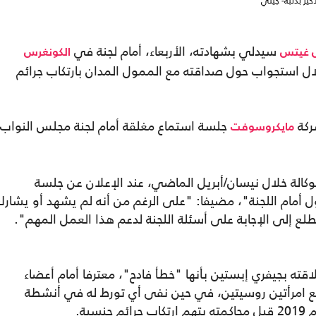
سيدلي بشهادته، الأربعاء، أمام لجنة في
ل غيتس
الكونغرس
 استجواب حول صداقته مع الممول المدان بارتكاب جرائم
ركة
جلسة استماع مغلقة أمام لجنة مجلس النواب
مايكروسوفت
وكالة خلال نيسان/أبريل الماضي، عند الإعلان عن جلسة
 أمام اللجنة"، مضيفا: "على الرغم من أنه لم يشهد أو يشار
طلع إلى الإجابة على أسئلة اللجنة لدعم هذا العمل المهم".
ته بجيفري إبستين بأنها "خطأ فادح"، معترفا أمام أعضاء
 مع امرأتين روسيتين، في حين نفى أي تورط له في أنشطة
ية.