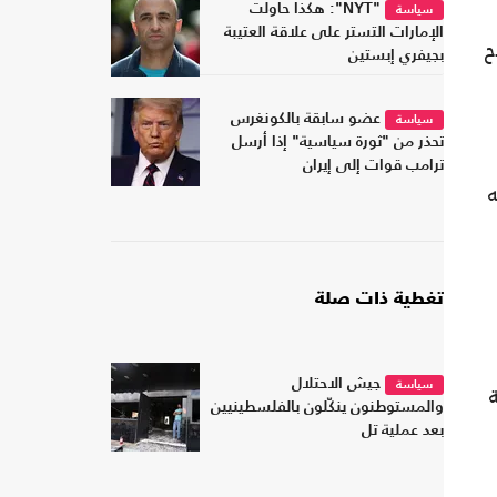
"NYT": هكذا حاولت
سياسة
الإمارات التستر على علاقة العتيبة
ح
بجيفري إبستين
عضو سابقة بالكونغرس
سياسة
تحذر من "ثورة سياسية" إذا أرسل
ترامب قوات إلى إيران
به
تغطية ذات صلة
جيش الاحتلال
سياسة
والمستوطنون ينكّلون بالفلسطينيين
بعد عملية تل