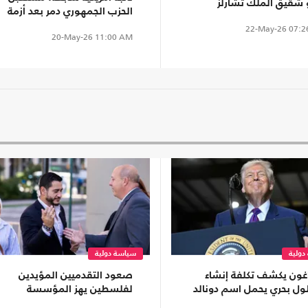
و شقيق الملك تشارلز
الحزب الجمهوري دمر بعد أزمة
ن مطولا
إبستين
22-May-26
07:2
20-May-26
11:00 AM
دولية
سياسة دولية
تاغون يكشف تكلفة إنشاء
صعود التقدميين المؤيدين
ل بحري يحمل اسم دونالد
لفلسطين يهز المؤسسة
ب
الديمقراطية ويثير قلق اللوبي