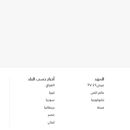
المزيد
أخبار حسب البلد
عربي21 TV
العراق
عالم الفن
ليبيا
تكنولوجيا
سوريا
صحة
بريطانيا
مصر
لبنان