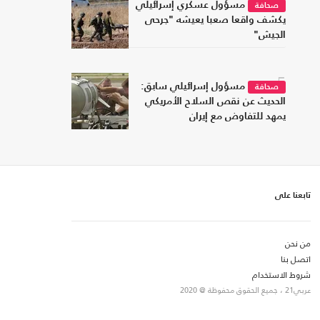
4
مسؤول عسكري إسرائيلي
صحافة
يكشف واقعا صعبا يعيشه "جرحى
الجيش"
5
مسؤول إسرائيلي سابق:
صحافة
الحديث عن نقص السلاح الأمريكي
يمهد للتفاوض مع إيران
تابعنا على
من نحن
اتصل بنا
شروط الاستخدام
عربي21 ، جميع الحقوق محفوظة @ 2020