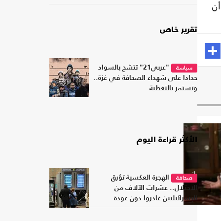
أن
تقرير خاص
"عربي21" تتشح بالسواد
سياسة
حدادا على شهداء الصحافة في غزة..
وتستمر بالتغطية
الأكثر قراءة اليوم
1
الهجرة العكسية تؤرق
صحافة
الاحتلال.. عشرات الآلاف من
الإسرائيليين غادروا دون عودة