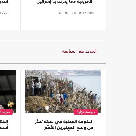
الأمريكية مما يعرف بـ"إسرائيل
آندر
الكبرى"؟ (شاهد)
سيكو
6 AM
04-Jun-26
10:55 AM
المزيد في سياسة
سياسة دولية
سياسة 
الحكومة المحلية في سبتة تحذّر
البن
من وضع المهاجرين القُصّر
أسطو
ترام