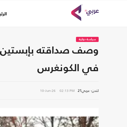
الرئ
سياسة دولية
وصف صداقته بإبستين بـ"
في الكونغرس
لندن- عربي21
10-Jun-26
02:13 PM