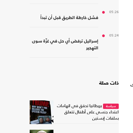
05:26
فشل خارطة الطريق قبل أن تبدأ
05:24
إسرائيل ترفض أي حل في غزّة سوى
التهجير
ك
ذات صلة
بريطانيا تحقق في اتهامات
سياسة
اعتداء جنسي على أطفال تتعلق
بملفات إبستين