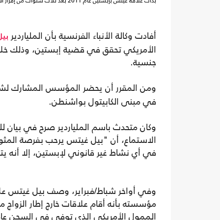
بدأت علاقة غيتس بإبستين عام 2011 بعد ثلاث سنوات من إقرار الأخير بذنبه- جيتي
أفادت وكالة الأنباء الفرنسية بأن الملياردير
بي
الأمريكي تحقق في قضية إبستين، وذلك خلال
جنسية.
ومن المقرر أن يحضر المؤسس المشارك لش
في مبنى الكابيتول بواشنطن.
وكان متحدث باسم الملياردير صرح في بيان لل
الاستماع، أن "بيل غيتس يرحب بفرصة المثول
في أي نشاط غير قانوني لإبستين، إلا أنه يت
وفي أواخر شباط/فبراير، وصف بيل غيتس علاق
مؤسسته بأنه أقام علاقات خارج إطار الزواج
الممول الأمريكي الذي توفي في السجن عام 2019 قبل محاكمته بتهم ارتكاب جرائم جنس