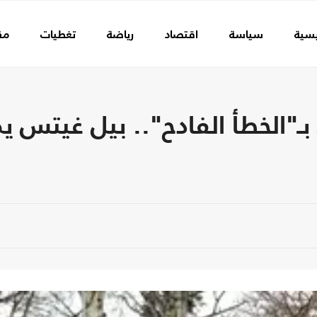
يسية
سياسة
اقتصاد
رياضة
تغطيات
مق
الخطأ الفادح".. بيل غيتس يم