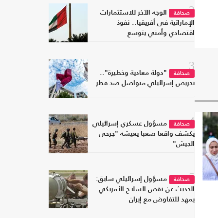
2
الوجه الآخر للاستثمارات
صحافة
الإماراتية في أفريقيا.. نفوذ
اقتصادي وأمني يتوسع
3
"دولة معادية وخطيرة"..
صحافة
تحريض إسرائيلي متواصل ضد قطر
4
مسؤول عسكري إسرائيلي
صحافة
يكشف واقعا صعبا يعيشه "جرحى
الجيش"
5
مسؤول إسرائيلي سابق:
صحافة
الحديث عن نقص السلاح الأمريكي
يمهد للتفاوض مع إيران