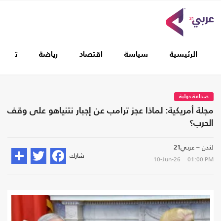
الرئيسية
سياسة
اقتصاد
رياضة
تغطيا
صحافة دولية
مجلة أمريكية: لماذا عجز ترامب عن إجبار نتنياهو على وقف
الحرب؟
لندن – عربي21
شارك
10-Jun-26
01:00 PM