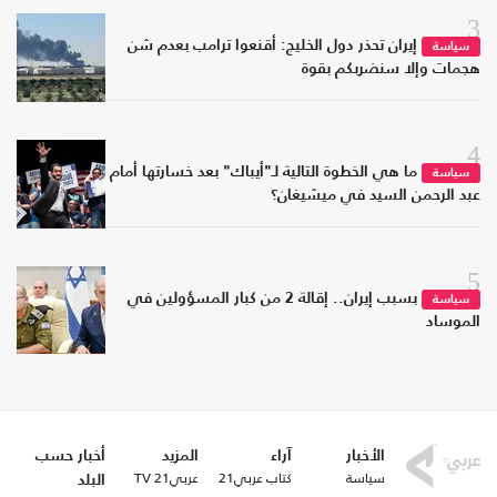
3
إيران تحذر دول الخليج: أقنعوا ترامب بعدم شن
سياسة
هجمات وإلا سنضربكم بقوة
4
ما هي الخطوة التالية لـ"أيباك" بعد خسارتها أمام
سياسة
عبد الرحمن السيد في ميشيغان؟
5
بسبب إيران.. إقالة 2 من كبار المسؤولين في
سياسة
الموساد
الأخبار
آراء
المزيد
أخبار حسب
سياسة
كتاب عربي21
عربي21 TV
البلد