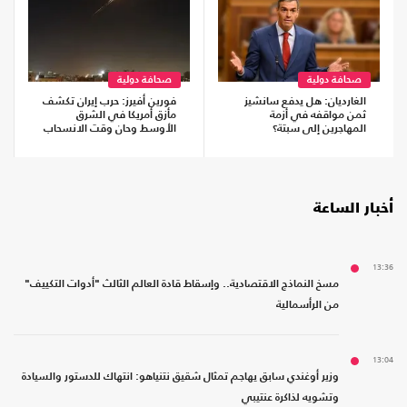
صحافة دولية
صحافة دولية
الغارديان: هل يدفع سانشيز
فورين أفيرز: حرب إيران تكشف
ثمن مواقفه في أزمة
مأزق أمريكا في الشرق
المهاجرين إلى سبتة؟
الأوسط وحان وقت الانسحاب
أخبار الساعة
13:36
مسخ النماذج الاقتصادية.. وإسقاط قادة العالم الثالث "أدوات التكييف"
من الرأسمالية
13:04
وزير أوغندي سابق يهاجم تمثال شقيق نتنياهو: انتهاك للدستور والسيادة
وتشويه لذاكرة عنتيبي