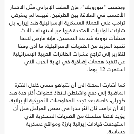
وبحسب "نيوزويك"، فإن الملف الإيراني مثّل الاختبار
الأصعب في العلاقة بين الطرفين. فبينما لم يعترض
ترامب على الحملة العسكرية الإسرائيلية ضد إيران، بل
شاركت الولايات المتحدة فيها عبر استهداف ثلاث
منشآت نووية شديدة التحصين، فإنه عارض لاحقا
تنفيذ المزيد من الضربات الإسرائيلية، ما أدى وفقا
لتقارير إلى تراجع عشرات الطائرات الحربية الإسرائيلية
عن تنفيذ هجمات إضافية في نهاية الحرب التي
استمرت 12 يوما.
كما أشارت المجلة إلى أن نتنياهو سعى خلال الفترة
الماضية إلى دفع واشنطن لاتخاذ خطوات أكثر حدة ضد
طهران، خاصة بعد تجدد المفاوضات الأمريكية الإيرانية،
إلا أن ترامب كان أكثر حذرا في بعض المراحل قبل أن
يؤيد لاحقا سلسلة من الضربات العسكرية التي
استهدفت قيادات إيرانية بارزة ومواقع عسكرية
حساسة.