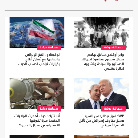
صحافة دولية
صحافة دولية
وزير أوغندي سابق يهاجم
لوفيغارو: الفخ الإيراني
تمثال شقيق نتنياهو: انتهاك
واتفاقها مع عُمان أطاح
للدستور والسيادة وتشويه
بخيارات ترامب لكسب الحرب
لذاكرة عنتيبي
صحافة دولية
صحافة دولية
WP: فوز عبدالرحمن السيد
أتلانتيك: كيف أهدرت الولايات
يرسخ مخاوف إسرائيل من تآكل
المتحدة ميزة تفوقها
الدعم الأمريكي
الاستراتيجي بمجال الذخيرة؟