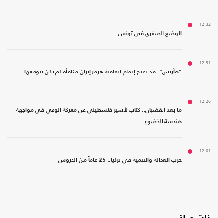
12:32
الوضع الصفري في تونس
12:31
"هآرتس": قد يمنح إتمام اتفاقية هرمز إيران مكافأة لم تكن تتوقعها
12:26
ما بعد القضبان.. كتاب لأسير فلسطيني عن معركة الوعي في مواجهة
هندسة الخضوع
12:01
حزب العدالة والتنمية في تركيا.. 25 عاماً من الدروس