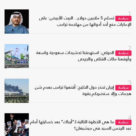
1
تسلم 5 ملايين دولار.. البيت الأبيض: على
سياسة
الإمارات منع أحد أدواتها من مهاجمة ترامب
2
الحوثي: استهدفنا تحشيدات سعودية واسعة
سياسة
وأوقعنا مئات القتلى والجرحى
3
إيران تحذر دول الخليج: أقنعوا ترامب بعدم شن
سياسة
هجمات وإلا سنضربكم بقوة
4
ما هي الخطوة التالية لـ"أيباك" بعد خسارتها أمام
سياسة
عبد الرحمن السيد في ميشيغان؟