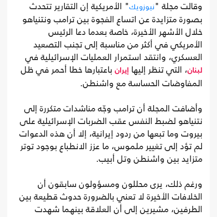
وقالت مجلة "
" الأمريكية إن التقارير تتحدث
نيوزويك
بصورة متزايدة عن اتساع الفجوة بين ترامب ونتنياهو
خلال الأشهر الأخيرة، خاصة بعدما دعا الرئيس
الأمريكي في أكثر من مناسبة إلى تجنب التصعيد
العسكري، وانتقد استمرار العمليات الإسرائيلية في
، التي تنظر إليها
باعتبارها خطا أحمر في ظل
لبنان
إيران
المفاوضات الحساسة مع واشنطن.
وأضافت المجلة أن ترامب وجّه مناشدات متكررة إلى
نتنياهو لضبط النفس عقب الضربات الإسرائيلية على
بيروت وما تبعها من ردود إيرانية، إلا أن هذه الدعوات
لم تؤد إلى تغيير ملموس، ما عزز الانطباع بوجود توتر
متزايد بين واشنطن وتل أبيب.
ورغم ذلك، يرى محللون ومسؤولون سابقون أن
الخلافات الأخيرة لا تعني بالضرورة حدوث قطيعة بين
الطرفين، مشيرين إلى أن العلاقة بينهما شهدت