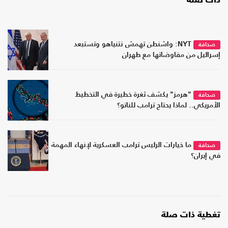
ذات صلة
NYT: واشنطن تهمش نتنياهو وتستبعد
صحافة
إسرائيل من مفاوضاتها مع طهران
"هرمز" يكشف ثغرة خطيرة في التخطيط
صحافة
الأمريكي.. لماذا يحتاج ترامب للناتو؟
ما خيارات الرئيس ترامب العسكرية لإنهاء المهمة
صحافة
في إيران؟
تغطية ذات صلة