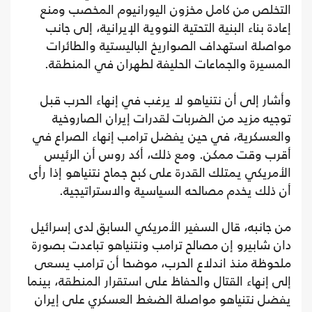
التخلص من كامل مخزون اليورانيوم المخصب ومنع
إعادة بناء البنية التحتية النووية الإيرانية، إلى جانب
مواصلة استهداف الصواريخ الباليستية والطائرات
المسيرة والجماعات الحليفة لطهران في المنطقة.
وأشار إلى أن نتنياهو لا يرغب في إنهاء الحرب قبل
توجيه مزيد من الضربات لقدرات إيران الصاروخية
والعسكرية، في حين يفضل ترامب إنهاء الصراع في
أقرب وقت ممكن. ومع ذلك، أكد روس أن الرئيس
الأمريكي يمتلك القدرة على كبح جماح نتنياهو إذا رأى
أن ذلك يخدم مصالحه السياسية والاستراتيجية.
من جانبه، قال السفير الأمريكي السابق لدى إسرائيل
دان شابيرو إن مصالح ترامب ونتنياهو تباعدت بصورة
ملحوظة منذ اندلاع الحرب، موضحا أن ترامب يسعى
إلى إنهاء القتال والحفاظ على استقرار المنطقة، بينما
يفضل نتنياهو مواصلة الضغط العسكري على إيران