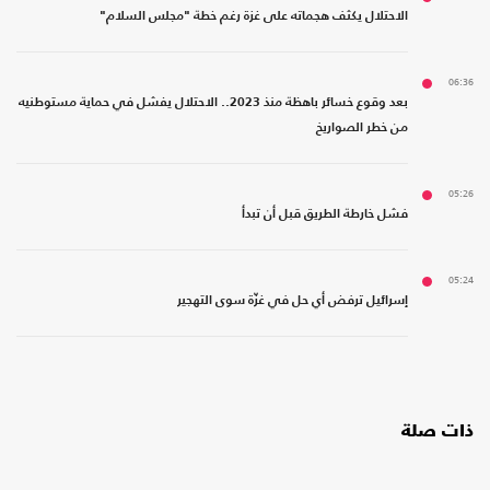
الاحتلال يكثف هجماته على غزة رغم خطة "مجلس السلام"
06:36
بعد وقوع خسائر باهظة منذ 2023.. الاحتلال يفشل في حماية مستوطنيه
من خطر الصواريخ
05:26
فشل خارطة الطريق قبل أن تبدأ
05:24
إسرائيل ترفض أي حل في غزّة سوى التهجير
ذات صلة