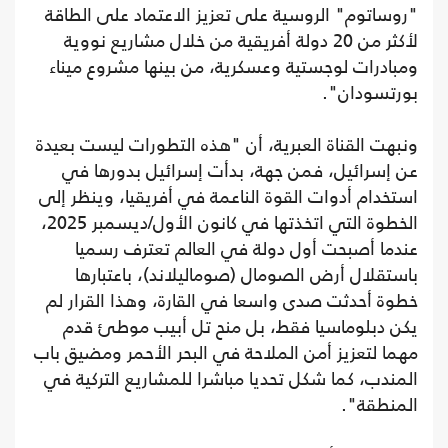
"روساتوم" الروسية على تعزيز الاعتماد على الطاقة
لأكثر من 20 دولة أفريقية من خلال مشاريع نووية
ومبادرات لوجستية وعسكرية، من بينها مشروع ميناء
بورتسودان".
ونبهت القناة العبرية، أن "هذه التطورات ليست بعيدة
عن إسرائيل، فمن جهة، بدأت إسرائيل بدورها في
استخدام أدوات القوة الناعمة في أفريقيا، وينظر إلى
الخطوة التي اتخذتها في كانون الأول/ديسمبر 2025،
عندما أصبحت أول دولة في العالم تعترف رسميا
باستقلال أرض الصومال (صوماليلاند)، باعتبارها
خطوة أحدثت صدى واسعا في القارة، وهذا القرار لم
يكن دبلوماسيا فقط، بل منح تل أبيب موطئ قدم
مهما لتعزيز أمن الملاحة في البحر الأحمر ومضيق باب
المندب، كما شكل تحديا مباشرا للمشاريع التركية في
المنطقة".