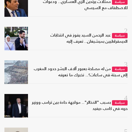
ممثلات يرتدين الزي العسكري.. ودعوات
سياسة
للاصطفاف مع السيسي
2
عبد الرحمن السيد يفوز في انتخابات
سياسة
الديمقراطيين بميشيغان.. تعرف إليه
3
من له مصلحة بعبور آلاف البشر حدود المغرب
سياسة
إلى سبتة في ساعات؟.. نخبرك ما نعرفه
4
بسبب "الذخائر".. مواجهة حادة بين ترامب ووزير
سياسة
حربه في كامب ديفيد
5