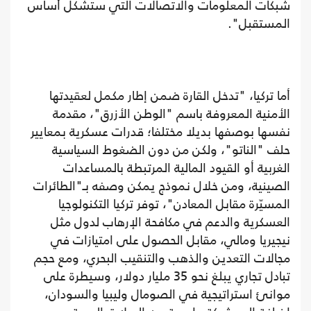
شبكات المعلومات والاتصالات التي ستشكل أساس
المستقبل".
أما تركيا، "تدخل القارة ضمن إطار مكمل لعقيدتها
الأمنية المعروفة باسم "الوطن الأزرق"، مقدمة
نفسها بوصفها بديلا مختلفا؛ قدرات عسكرية بمعايير
حلف "الناتو"، ولكن من دون الضغوط السياسية
الغربية أو القيود المالية المرتبطة بالمساعدات
الصينية، ومن خلال نموذج يمكن وصفه بـ"الطائرات
المسيّرة مقابل المعادن"، توفر تركيا التكنولوجيا
العسكرية والدعم في مكافحة الإرهاب لدول مثل
نيجيريا ومالي، مقابل الحصول على امتيازات في
مجالات التعدين والذهب والتنقيب البحري، ومع حجم
تبادل تجاري يبلغ نحو 35 مليار دولار، وسيطرة على
موانئ استراتيجية في الصومال وليبيا والسودان،