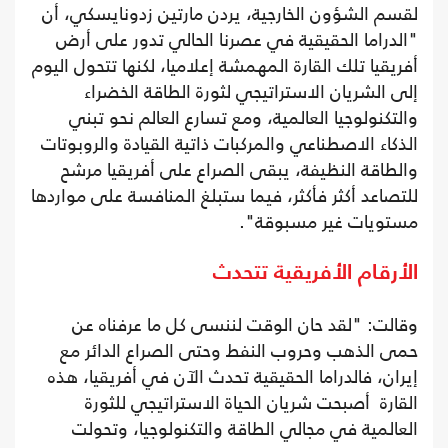
لقسم الشؤون الخارجية، يردن مارتين زدونايسكي، أن
"الدراما الحقيقية في عصرنا الحالي تدور على أرض
أفريقيا تلك القارة المهمشة إعلاميا، لكنها تتحول اليوم
إلى الشريان الاستراتيجي لثورة الطاقة الخضراء
والتكنولوجيا العالمية، ومع تسارع العالم نحو تبني
الذكاء الاصطناعي والمركبات ذاتية القيادة والروبوتات
والطاقة النظيفة، يبقى الصراع على أفريقيا مرشح
للتصاعد أكثر فأكثر، فيما ستبلغ المنافسة على مواردها
مستويات غير مسبوقة".
الأرقام الأفريقية تتحدث
وقالت: "لقد حان الوقت لننسى كل ما عرفناه عن
حمى الذهب وحروب النفط وحتى الصراع الدائر مع
إيران، فالدراما الحقيقية تحدث الآن في أفريقيا، هذه
القارة أصبحت شريان الحياة الاستراتيجي للثورة
العالمية في مجالي الطاقة والتكنولوجيا، وتحولت