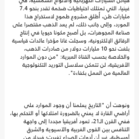
هياكل السيارات الكهربائية والألواح الشمسية، في
غينيا، التي تمتلك احتياطيات ضخمة تقدر بنحو 7.4
مليارات طن، أُطلق مشروع طموح لاستخراج هذا
المورد، وإلى جانب ذلك، لم يعد الذهب مقتصرا على
صناعة المجوهرات، بل أصبح مكونا حيويا في إنتاج
الرقائق الإلكترونية، وسجلت غانا مؤخرا عائدات قياسية
بلغت نحو 10 مليارات دولار من صادرات الذهب،
والخلاصة بحسب القناة العبرية: "من دون الموارد
الأفريقية، لن تتمكن سلاسل التوريد التكنولوجية
العالمية من العمل بكفاءة".
ونوهت أن "التاريخ يعلمنا أن وجود الموارد على
أراضي القارة لا يعني بالضرورة امتلاكها أو التحكم بها،
ففي القرن الـ21، تعود أفريقيا مجددا إلى واجهة
التنافس بين القوى الغربية والآسيوية والشرق
أوسطية، غير أن أدوات الصراع تغيرت؛ فبدلا من