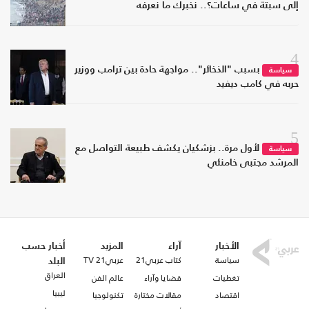
إلى سبتة في ساعات؟.. نخبرك ما نعرفه
4
بسبب "الذخائر".. مواجهة حادة بين ترامب ووزير
سياسة
حربه في كامب ديفيد
5
لأول مرة.. بزشكيان يكشف طبيعة التواصل مع
سياسة
المرشد مجتبى خامنئي
الأخبار
آراء
المزيد
أخبار حسب
سياسة
كتاب عربي21
عربي21 TV
البلد
العراق
تغطيات
قضايا وآراء
عالم الفن
ليبيا
اقتصاد
مقالات مختارة
تكنولوجيا