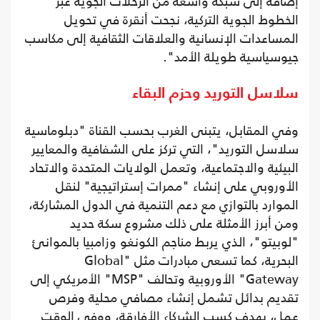
إضافة إلى شبكة واسعة من الرحلات الجوية عبر
الخطوط الجوية التركية، نجحت أنقرة في تحويل
المساعدات الإنسانية والعلاقات الثقافية إلى مكاسب
جيوسياسية طويلة الأمد".
سلاسل التوريد وحزم البقاء
وفي المقابل، يتبنى الغرب بحسب القناة "دبلوماسية
سلاسل التوريد"، التي تركز على الشفافية والمعايير
البيئية والاجتماعية، وتعمل الولايات المتحدة والاتحاد
الأوروبي على إنشاء "ممرات إستراتيجية" لنقل
الموارد بالتوازي مع دعم التنمية في الدول المشاركة،
ومن أبرز الأمثلة على ذلك مشروع سكة حديد
"لوبيتو"، الذي يربط مناجم الكونغو وزامبيا بالموانئ
البحرية، كما تسعى مبادرات مثل "Global
Gateway" الأوروبية وتحالف "MSP" الأمريكي إلى
تقديم بدائل تشمل إنشاء مصافي محلية وفرص
عمل، بهدف كسب الشركاء الأفارقة، ووفي الوقت