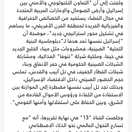
ولفتت إلى أن "التعاون التكنولوجي والأمني بين
إسرائيل وأرض الصومال والإمارات العربية المتحدة
في مجال الفضاء يستفيد من الخصائص الجغرافية
والفيزيائية الفريدة لمنطقة القرن الأفريقي، ما يساهم
في تشكيل محور استراتيجي جديد"، موضحة أن
"إسرائيل نفسها تعد هدفا لـ"دبلوماسية البنية
التحتية" الصينية، فمشروعات مثل ميناء الخليج الجديد
في حيفا، وملكية شركة "تنوفا" الغذائية، ومشاركة
الشركات الصينية الحكومية في حفر الأنفاق وبناء
شبكات القطار الخفيف في تل أبيب والقدس، تعكس
حجم الحضور الصيني داخل الاقتصاد الإسرائيل،
وبذلك تجد تل أبيب نفسها مضطرة إلى الموازنة بين
الاستفادة من الكفاءة ورؤوس الأموال القادمة من
الشرق، وبين الحفاظ على استقلالها وأمنها القومي".
وخلصت القناة "13" في نهاية تقريرها، أنه "مع
تسارع التحول العالمي نحو الذكاء الاصطناعي