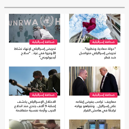
صحافة إسرائيلية
صحافة إسرائيلية
"دولة معادية وخطيرة"..
تحريض إسرائيلي لإنهاء نشاط
تحريض إسرائيلي متواصل
الأونروا في غزة.. "سلاح
ضد قطر
أيديولوجي"
صحافة إسرائيلية
صحافة إسرائيلية
معاريف: ترامب يفرض إيقاعه
الاحتلال الإسرائيلي يكشف
على إسرائيل.. ونتنياهو يواجه
إصابة 9 آلاف جندي منذ اندلاع
تراجعًا في هامش القرار
الحرب وأزمة نفسية متفاقمة