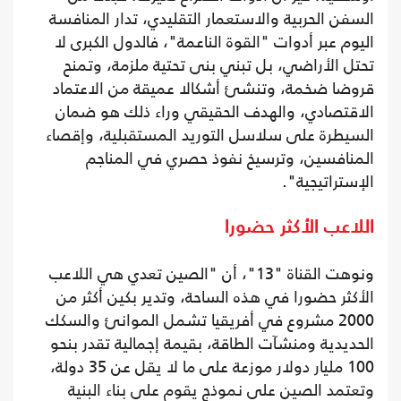
السفن الحربية والاستعمار التقليدي، تدار المنافسة
اليوم عبر أدوات "القوة الناعمة"، فالدول الكبرى لا
تحتل الأراضي، بل تبني بنى تحتية ملزمة، وتمنح
قروضا ضخمة، وتنشئ أشكالا عميقة من الاعتماد
الاقتصادي، والهدف الحقيقي وراء ذلك هو ضمان
السيطرة على سلاسل التوريد المستقبلية، وإقصاء
المنافسين، وترسيخ نفوذ حصري في المناجم
الإستراتيجية".
اللاعب الأكثر حضورا
ونوهت القناة "13"، أن "الصين تعدي هي اللاعب
الأكثر حضورا في هذه الساحة، وتدير بكين أكثر من
2000 مشروع في أفريقيا تشمل الموانئ والسكك
الحديدية ومنشآت الطاقة، بقيمة إجمالية تقدر بنحو
100 مليار دولار موزعة على ما لا يقل عن 35 دولة،
وتعتمد الصين على نموذج يقوم على بناء البنية