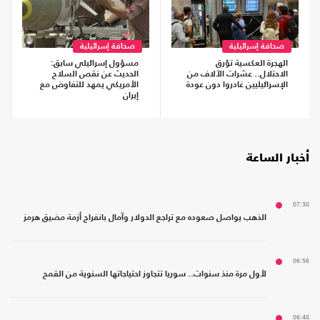
صحافة إسرائيلية
صحافة إسرائيلية
الهجرة العكسية تؤرق
مسؤول إسرائيلي سابق:
الاحتلال.. عشرات الآلاف من
الحديث عن نقص السلاح
الإسرائيليين غادروا دون عودة
الأمريكي يمهد للتفاوض مع
إيران
أخبار الساعة
07:38
الذهب يواصل صعوده مع تراجع الدولار وآمال بانفراج أزمة مضيق هرمز
06:56
لأول مرة منذ سنوات.. سوريا تتجاوز احتياجاتها السنوية من القمح
06:48