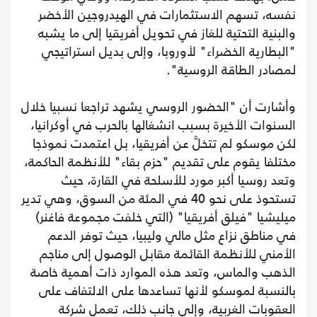
نفسه، تسهم الاستثمارات في الهيدروجين الأخضر
والبنية التحتية للغاز في تحويل أفريقيا إلى ما يشبه
"البطارية الخضراء" لأوروبا، وإلى بديل استراتيجي
لمصادر الطاقة الروسية".
وأشارت أن "الحضور الروسي يشهد تراجعا نسبيا خلال
السنوات الأخيرة بسبب انشغالها بالحرب في أوكرانيا،
لكن موسكو لم تتخلَّ عن أفريقيا، بل اعتمدت نموذجا
مختلفا يقوم على تقديم "حزم بقاء" للأنظمة الحاكمة،
وتعد روسيا أكبر مورد للأسلحة في القارة، حيث
تستحوذ على نحو 40 في المئة من السوق، وهي تدير
ميليشيا "فيلق أفريقيا" (التي خلفت مجموعة فاغنر)
في مناطق نزاع مثل مالي وليبيا، حيث توفر الدعم
الأمني للأنظمة القائمة مقابل الوصول إلى مناجم
الذهب والماس، وتعد هذه الموارد ذات أهمية خاصة
بالنسبة لموسكو لأنها تساعدها على الالتفاف على
العقوبات الغربية، وإلى جانب ذلك، تعمل شركة