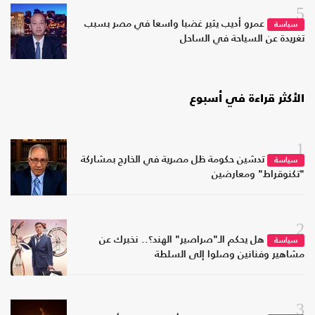
5
عمرو أديب يثير غضبا واسعا في مصر بسبب
سياسة
تغريدة عن السياحة في الساحل
الأكثر قراءة في أسبوع
1
تدشين حكومة ظل مصرية في الخارج بمشاركة
سياسة
"تكنوقراط" ومعارضين
2
هل يحكم الـ"صراصير" الهند؟.. نخبرك عن
سياسة
مشاهير وفنانين وصلوا إلى السلطة
3