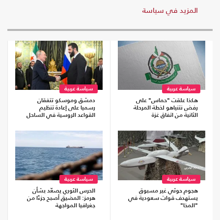
المزيد في سياسة
سياسة عربية
سياسة عربية
هكذا علقت "حماس" على
دمشق وموسكو تتفقان
رفض نتنياهو لخطة المرحلة
رسميا على إعادة تنظيم
الثانية من اتفاق غزة
القواعد الروسية في الساحل
سياسة عربية
سياسة عربية
هجوم حوثي غير مسبوق
الحرس الثوري يصعّد بشأن
يستهدف قوات سعودية في
هرمز: المضيق أصبح جزءًا من
"المخا"
جغرافيا المواجهة