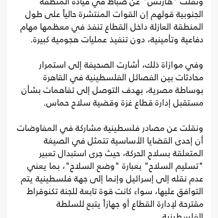
ونقلت "هآرتس" عن ضباط في قيادة المنطقة
الجنوبية قولهم إن القوات المنتشرة حالياً على طول
المنطقة العازلة داخل القطاع تنفذ في معظمها مهام
دفاعية وتأمينية، دون تنفيذ عمليات هجومية كبيرة.
وفي موازاة ذلك، أشارت الصحيفة إلى استمرار
محادثات بين الفصائل الفلسطينية في القاهرة
بوساطة مصرية، بهدف التوصل إلى تفاهمات بشأن
مستقبل إدارة قطاع غزة وقضية سلاح حماس.
ونقلت عن مصادر فلسطينية مشاركة في المفاوضات
أن إحدى القضايا الأساسية تتمثل في الصيغة
المتعلقة بسلاح الحركة، حيث جرى استبدال تعبير
"تسليم السلاح" بعبارة "وضع السلاح"، بما يعني
عدم نقله إلى إسرائيل وإنما إلى جهة فلسطينية يتم
التوافق عليها، سواء كانت قوة تابعة للجنة تكنوقراط
مقترحة لإدارة القطاع أو جهازاً يتبع للسلطة
الفلسطينية.