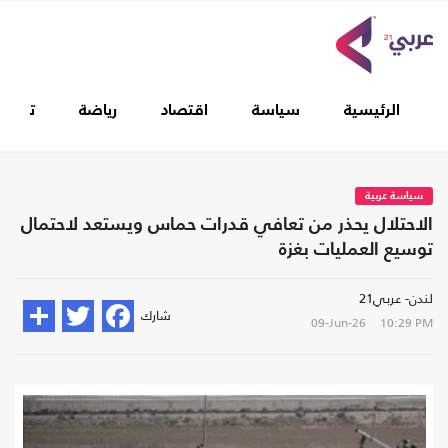
الرئيسية
سياسة
اقتصاد
رياضة
تغطيا
سياسة عربية
الاحتلال يحذر من تعافي قدرات حماس ويستعد لاحتمال
توسيع العمليات بغزة
لندن- عربي21
شارك
09-Jun-26
10:29 PM