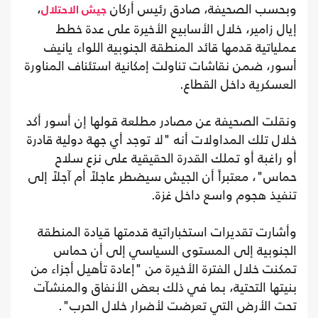
وبحسب الصحيفة، صادق رئيس أركان
،
جيش الاحتلال
إيال زامير، خلال الأسابيع الأخيرة على عدة خطط
عملياتية قدمها قائد المنطقة الجنوبية اللواء يانيف
أسور، ضمن نقاشات تناولت إمكانية استئناف المناورة
العسكرية داخل القطاع.
ونقلت الصحيفة عن مصادر مطلعة قولها إن أسور أكد
خلال تلك المداولات أنه "لا توجد أي جهة دولية قادرة
أو راغبة أو تملك القدرة الحقيقية على نزع سلاح
حماس"، معتبراً أن الجيش سيضطر عاجلاً أم آجلاً إلى
تنفيذ هجوم واسع داخل غزة.
وأشارت تقديرات استخباراتية قدمتها قيادة المنطقة
الجنوبية إلى المستوى السياسي إلى أن حماس
تمكنت خلال الفترة الأخيرة من "إعادة تأهيل أجزاء من
بنيتها التحتية، بما في ذلك بعض الأنفاق والمنشآت
تحت الأرض التي تعرضت لأضرار خلال الحرب".