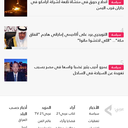
اندلاع حريق في منشأة تابعة لشركة أرامكو في
سياسة
جازان قرب اليمن
4
التويجري يرد على أكاديمي إماراتي هاجم "اتفاق
سياسة
مكة".. "اللي اختشوا ماتوا"
5
عمرو أديب يثير غضبا واسعا في مصر بسبب
سياسة
تغريدة عن السياحة في الساحل
الأخبار
آراء
المزيد
أخبار حسب
سياسة
كتاب عربي21
عربي21 TV
البلد
العراق
تغطيات
قضايا وآراء
عالم الفن
ليبيا