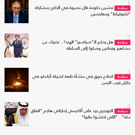
1
تدشين حكومة ظل مصرية في الخارج بمشاركة
سياسة
"تكنوقراط" ومعارضين
2
هل يحكم الـ"صراصير" الهند؟.. نخبرك عن
سياسة
مشاهير وفنانين وصلوا إلى السلطة
3
اندلاع حريق في منشأة تابعة لشركة أرامكو في
سياسة
جازان قرب اليمن
4
التويجري يرد على أكاديمي إماراتي هاجم "اتفاق
سياسة
مكة".. "اللي اختشوا ماتوا"