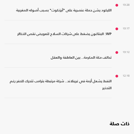
13:28
الليكود يشن حملة عنصرية على "آيزنكوت" بسبب أصوله المغربية
13:17
WP: البنتاغون يضغط على شركات السلاح لتعويض نقص الذخائر
13:12
تحالف مكة المكرمة.. بين العاطفة والعقل
12:18
النفط يشعل أزمة في غرينلاند.. شركة مرتبطة بترامب تتحرك للحفر رغم
التحذير
ذات صلة