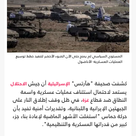
المستوى السياسي لم يمنح حتى الآن الضوء الأخضر لتنفيذ خطط توسيع
العمليات العسكرية- الأناضول
كشفت صحيفة "هآرتس"
أن جيش
الإسرائيلية
الاحتلال
يستعد لاحتمال استئناف عمليات عسكرية واسعة
النطاق ضد قطاع
، في ظل وقف إطلاق النار على
غزة
الجبهتين الإيرانية واللبنانية، وتقديرات أمنية تفيد بأن
حركة حماس "استغلت الأشهر الماضية لإعادة بناء جزء
كبير من قدراتها العسكرية والتنظيمية".