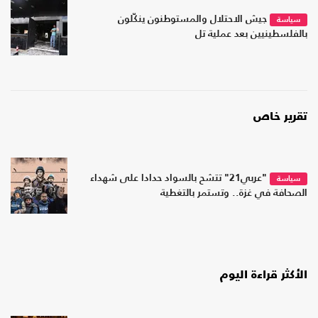
جيش الاحتلال والمستوطنون ينكّلون
سياسة
بالفلسطينيين بعد عملية تل
تقرير خاص
"عربي21" تتشح بالسواد حدادا على شهداء
سياسة
الصحافة في غزة.. وتستمر بالتغطية
الأكثر قراءة اليوم