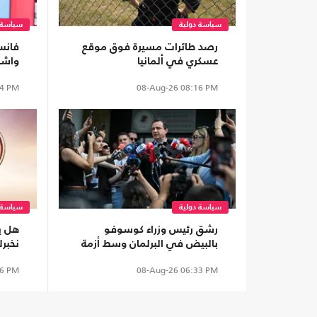
سياسة دولية
سياسة 
رصد طائرات مسيرة فوق موقع
فانس 
عسكري في ألمانيا
واشن
حال 
4 PM
08-Aug-26
08:16 PM
سياسة دولية
سياسة 
رشق رئيس وزراء كوسوفو
هل ي
بالبيض في البرلمان وسط أزمة
نخبر
سياسية (شاهد)
وصلو
6 PM
08-Aug-26
06:33 PM