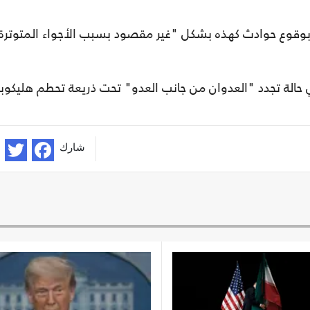
وقوع حوادث كهذه بشكل "غير مقصود بسبب الأجواء المتوترة
الة تجدد "العدوان من جانب العدو" تحت ذريعة تحطم هليكوبت
شارك