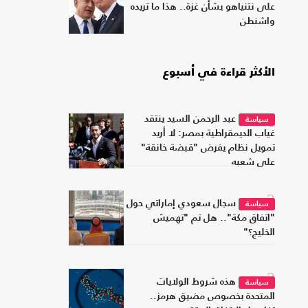
على نتنياهو بشأن غزة.. هذا ما تريده
واشنطن
الأكثر قراءة في أسبوع
1
عبد الرحمن السيد ينتقد
سياسة
غياب الديمقراطية بمصر: لا أريد
تمويل نظام يفرض "قبضة خانقة"
على شعبه
2
سجال سعودي إماراتي حول
سياسة
"اتفاق مكة".. هل تم "تهميش
الخليج؟"
3
هذه شروط الولايات
سياسة
المتحدة بخصوص مضيق هرمز..