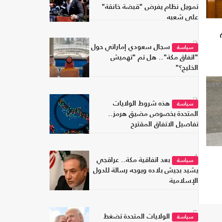
تمويل نظام يفرض "قبضة خانقة"
على شعبه
2
سجال سعودي إماراتي حول
سياسة
"اتفاق مكة".. هل تم "تهميش
الخليج؟"
3
هذه شروط الولايات
سياسة
المتحدة بخصوص مضيق هرمز..
تفاصيل الاتفاق المقترح
4
بعد اتفاقية مكة.. عراقجي
سياسة
يشيد بجيش بلاده ويوجه رسالة للدول
الإسلامية
5
الولايات المتحدة تضغط
سياسة