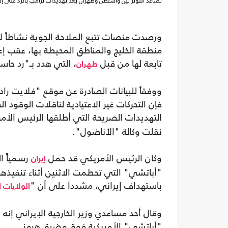
تصاعد التوتر بين واشنطن وطهران بعد تهديدات ترامب بالرد على إ
ورصدت منصات تتبع الملاحة الجوية نشاطاً لاف
منطقة الخليج والمناطق المحيطة بها، عقب إ
تابعة لها من قبل
، التي هدد بـ"رد حا
طهران
فإن التحركات غير الاعتيادية لناقلات الوقود 
التهديدات الصريحة التي أطلقها الرئيس الأم
نقلت وكالة "الأناضول".
وكان الرئيس الأمريكي قد حمل
رسمياً ا
إيران
"أباتشي" التي تحطمت الاثنين أثناء تنفيذه
باستهداف إيراني، مشدداً على أن "
الولايات 
وقال أحد مساعدي وزير الخارجية الإيراني إن
"أباتشي" الأمريكية فوق مضيق هرمز.