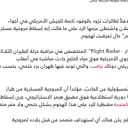
سقاط مروحية أمريكية- جيتي
تاً لطائرات تزود بالوقود تابعة للجيش الأمريكي في أجواء
علان واشنطن عزمها الرد على ما قالت إنه إسقاط مروحية عسكري
سم" حال تعرضت لهجوم.
ووفقاً للبيانات الصادرة عن موقع "فلايت رادار - Flight Radar" المتخصص في مراقبة حركة الطيران الثلاث
الجوي الأمريكية فوق مياه الخليج جاءت مباشرة في أعقاب
ريكي دونالد
، والتي توعد فيها طهران برد حتمي، بحسب م
ترامب
لمسؤولية عن الحادث، مؤكداً أن المروحية العسكرية من طراز
ا دورية استطلاعية فوق مضيق هرمز الاستراتيجي، جرى إسقاطه
مضطرة للرد على هذا الهجوم بشكل حتمي ولا مفر منه
المتحدة
ه لم يكن هناك أي استهداف متعمد من قبل بلاده لمروحية