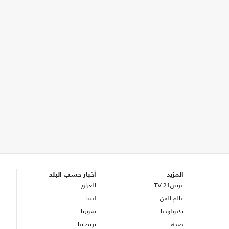
المزيد
أخبار حسب البلد
عربي21 TV
العراق
عالم الفن
ليبيا
تكنولوجيا
سوريا
صحة
بريطانيا