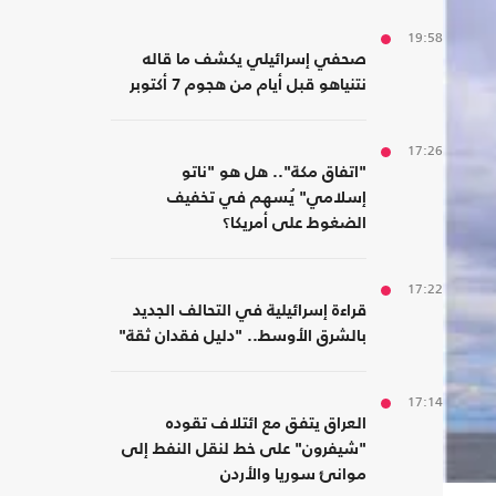
19:58
صحفي إسرائيلي يكشف ما قاله
نتنياهو قبل أيام من هجوم 7 أكتوبر
17:26
"اتفاق مكة".. هل هو "ناتو
إسلامي" يُسهم في تخفيف
الضغوط على أمريكا؟
17:22
قراءة إسرائيلية في التحالف الجديد
بالشرق الأوسط.. "دليل فقدان ثقة"
17:14
العراق يتفق مع ائتلاف تقوده
"شيفرون" على خط لنقل النفط إلى
موانئ سوريا والأردن