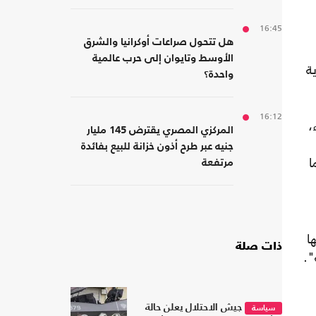
16:45
هل تتحول صراعات أوكرانيا والشرق
الأوسط وتايوان إلى حرب عالمية
ة
واحدة؟
16:12
اء،
المركزي المصري يقترض 145 مليار
جنيه عبر طرح أذون خزانة للبيع بفائدة
ا
مرتفعة
ا
ذات صلة
".
جيش الاحتلال يعلن حالة
سياسة