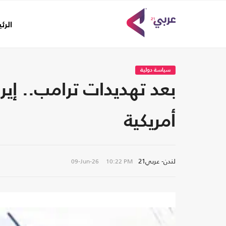
الرئ
سياسة دولية
بعد تهديدات ترامب.. إي
أمريكية
لندن- عربي21
09-Jun-26
10:22 PM