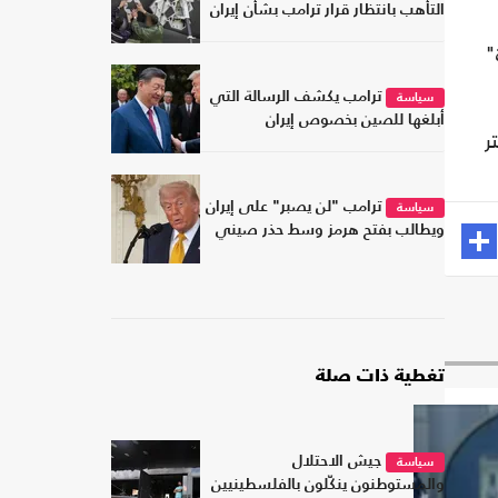
التأهب بانتظار قرار ترامب بشأن إيران
"
ترامب يكشف الرسالة التي
سياسة
أبلغها للصين بخصوص إيران
ر
ترامب "لن يصبر" على إيران
سياسة
ويطالب بفتح هرمز وسط حذر صيني
تغطية ذات صلة
جيش الاحتلال
سياسة
والمستوطنون ينكّلون بالفلسطينيين