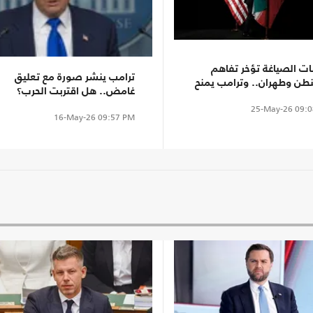
ات الصياغة تؤخر تفاهم
ترامب ينشر صورة مع تعليق
طن وطهران.. وترامب يمنح
غامض.. هل اقتربت الحرب؟
 جديدة
25-May-26
09:0
16-May-26
09:57 PM