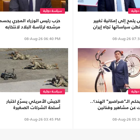
دولية
سياسة دولية
يلمح إلى إمكانية تغيير
حزب رئيس الوزراء المجري يحسم
طن سياساتها تجاه إيران
مرشحه لرئاسة البلاد لانتخابه
رغبت طهران بذلك
يوم الثلاثاء
08-Aug-26
06:40 PM
08-Aug-26
07:3
دولية
سياسة دولية
حكم الـ"صراصير" الهند؟..
الجيش الأمريكي يسرّع اختبار
ك عن مشاهير وفنانين
أسلحة الشركات الصغيرة
ا إلى السلطة
لاستخدامها في المعارك
08-Aug-26
03:45 PM
08-Aug-26
05:3