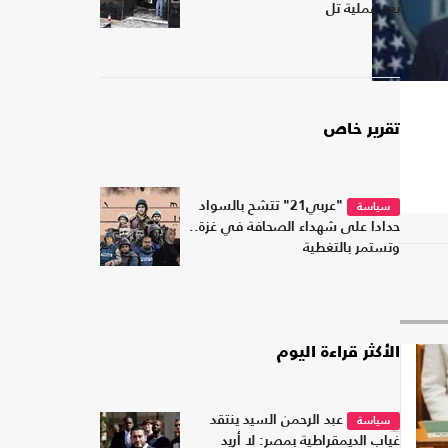
بعد عملية تل
تقرير خاص
"عربي21" تتشح بالسواد
سياسة
حدادا على شهداء الصحافة في غزة..
وتستمر بالتغطية
الأكثر قراءة اليوم
1
عبد الرحمن السيد ينتقد
سياسة
غياب الديمقراطية بمصر: لا أريد