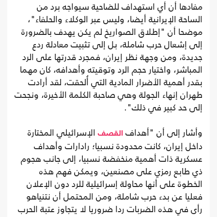
مفادها أن أي استهداف للضاحية سيواجه برد من
الساحة الإيرانية أيضا، وليس عبر الوكلاء والحلفاء"،
موضحا أن "إطلاق الصواريخ لم يكن يهدف بالضرورة
إلى إشعال حرب شاملة، بل إلى تثبيت معادلة ردع
جديدة، ومن وجهة نظر إيران، فمجرد قدرتها على الرد
المباشر، واختيار حجم الرد وتوقيته وأهدافه، كان مهما
بقدر أهمية الأضرار المادية التي أُلحقت، لقد أرادت
طهران إنهاء الجولة وهي صاحبة الكلمة الأخيرة، ونجحت
إلى حد كبير في ذلك".
وأشار إلى أن "أهداف
الإسرائيلي المختارة
القصف
داخل إيران، كانت محدودة نسبيا؛ رادارات وأهداف
عسكرية ذات أهمية منخفضة نسبيا، إلى جانب هجوم
ذي طابع رمزي على مصنعين، ويمكن فهم هذه
الخطوة على أنها محاولة إسرائيلية للرد دون الإعلان
فعليا عن بدء حرب شاملة، ومن المحتمل أن نتنياهو
رأى في هذه الضربات ردا ضروريا لا يتجاوز عتبة الحرب