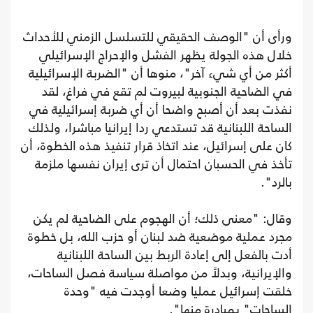
ورأى أن "الوصف الحقيقي للتسلسل الزمني للأحداث
خلال هذه الجولة يظهر الفشل والإحراج الإسرائيلي
أكثر من أي شيء آخر"، منوها أن "الضربة الإسرائيلية
في الضاحية الجنوبية لبيروت لم تقع في فراغ، لقد
نفذت بعد أن أصبح واضحا أن أي ضربة إسرائيلية في
الساحة اللبنانية قد تستدعي ردا إيرانيا مباشرا، ولذلك
كان على إسرائيل، عند اتخاذ قرار تنفيذ هذه الخطوة، أن
تأخذ في الحسبان احتمال أن ترى إيران نفسها ملزمة
بالرد".
وقال: "معنى ذلك؛ أن الهجوم على الضاحية لم يكن
مجرد عملية موضعية ضد لبنان أو حزب الله، بل خطوة
أدت بالفعل إلى إعادة الربط بين الساحة اللبنانية
والإيرانية، وبدلاً من مواصلة سياسة فصل الساحات،
خلقت إسرائيل عمليا وضعا أوجدت فيه "وحدة
الساحات" بمبادرة منها".