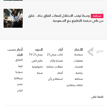
5
وسط ترقب الاحتلال لتبعات اتفاق مكة.. قلق
صحافة
من طي صفحة التطبيع مع السعودية
الأخبار
آراء
المزيد
أخبار حسب
سياسة
كتاب عربي21
عربي21 TV
البلد
العراق
تغطيات
قضايا وآراء
عالم الفن
ليبيا
اقتصاد
مقالات مختارة
تكنولوجيا
سوريا
رياضة
أفكار
صحة
بريطانيا
صحافة
استطلاع رأي
مصر
ملفات وتقارير
لبنان
تابعنا على