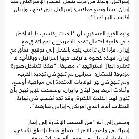
إسرائيل، وبدلا من حرب تكمل المسار الإسرائيلي ضد
إيران، نشأ وضع معاكس؛ إسرائيل جرى كبحها، وإيران
أطلقت النار أخيرا".
ونبه الخبير العسكري، أن "الحدث يكتسب دلالة أخطر
على خلفية احتمال تقدم الأمريكيين نحو اتفاق مع
إيران، فإذا كان ترامب يتجه بالفعل إلى توقيع اتفاق مع
إيران، فهذه خطوة لا ترغب فيها إسرائيل، وبالتأكيد لا
تعتبره إنجازا استراتيجيا"، مضيفا: "هكذا تتشكل صورة
مزدوجة للفشل؛ إسرائيل لم تنجح في تجديد الحرب،
ولم تنجح في جر الولايات المتحدة إلى مواجهة أوسع،
وأعادت الربط بين لبنان وإيران، وسمحت للإيرانيين بأن
تكون لهم الكلمة الأخيرة، وقد تجد نفسها في نهاية
المطاف أمام اتفاق أمريكي–إيراني تعارضه".
وخلص إلى أنه "من الصعب الإشارة إلى إنجاز
إسرائيلي واضح، الأمر لا يتعلق فقط بإخفاق تكتيكي،
بل بإحراج استراتيجي، ففي ألق من 24 ساعة،