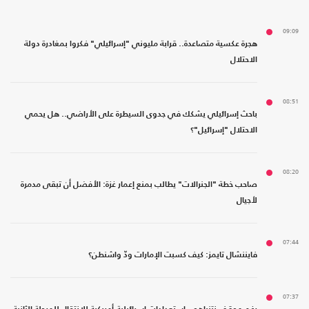
09:09
هجرة عكسية متصاعدة.. قرابة مليوني "إسرائيلي" فكروا بمغادرة دولة
الاحتلال
08:51
باحث إسرائيلي يشكك في جدوى السيطرة على الأراضي.. هل يحمي
الاحتلال "إسرائيل"؟
08:20
صاحب خطة "الجنرالات" يطالب بمنع إعمار غزة: الأفضل أن تبقى مدمرة
لأجيال
07:44
فايننشال تايمز: كيف كسبت الإمارات ودّ واشنطن؟
07:37