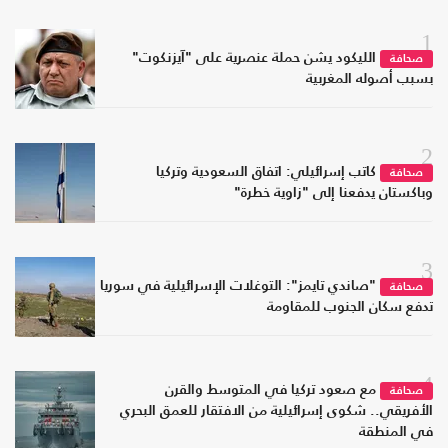
1
الليكود يشن حملة عنصرية على "آيزنكوت"
صحافة
بسبب أصوله المغربية
2
كاتب إسرائيلي: اتفاق السعودية وتركيا
صحافة
وباكستان يدفعنا إلى "زاوية خطرة"
3
"صاندي تايمز": التوغلات الإسرائيلية في سوريا
صحافة
تدفع سكان الجنوب للمقاومة
4
مع صعود تركيا في المتوسط والقرن
صحافة
الأفريقي.. شكوى إسرائيلية من الافتقار للعمق البحري
في المنطقة