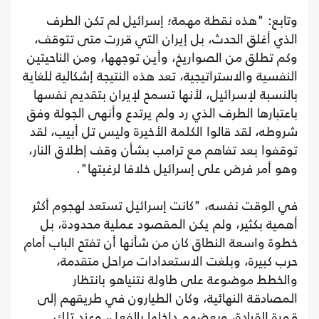
وتابع: "هذه نقطة مهمة؛ إسرائيل لم تكن الطرف
الذي أغلق الحدث، بل إيران التي قررت متى تتوقف،
وكم تطلق من الصواريخ، وأين توجهها، ومن الناحيتين
النفسية والاستراتيجية، تعد هذه النتيجة إشكالية للغاية
بالنسبة لإسرائيل، لأنها تسمح لإيران بتقديم نفسها
باعتبارها الطرف الذي رد ولم يرتدع وأنهى الجولة وفق
شروطه، لقد قالوا الكلمة الأخيرة وليس تل أبيب، لقد
توقفوا بعد تفاهم مع ترامب بشأن وقف إطلاق النار،
وهو أمر فرض على إسرائيل خلافا لرغبتها".
في الوقت نفسه، "كانت إسرائيل تستعد لهجوم أكثر
أهمية بكثير، ولم يكن المقصود عملية محدودة، بل
خطوة واسعة النطاق كان من شأنها أن تفتح الباب أمام
حرب كبيرة، وبلغت الاستعدادات مراحل متقدمة،
والخطط موضوعة على طاولة نتنياهو بانتظار
المصادقة النهائية، وكان الطيارون في طريقهم إلى
قمرة القيادة، وبعضهم داخلها بالفعل، وعند تلك