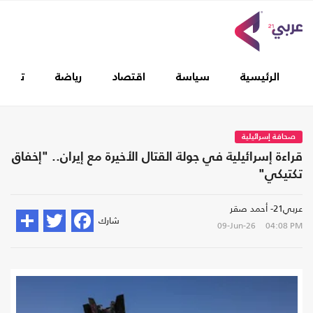
الرئيسية
سياسة
اقتصاد
رياضة
تغطيا
صحافة إسرائيلية
قراءة إسرائيلية في جولة القتال الأخيرة مع إيران.. "إخفاق
تكتيكي"
عربي21- أحمد صقر
شارك
09-Jun-26
04:08 PM