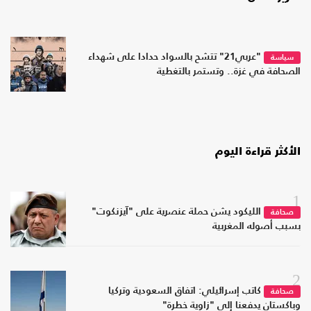
"عربي21" تتشح بالسواد حدادا على شهداء
سياسة
الصحافة في غزة.. وتستمر بالتغطية
الأكثر قراءة اليوم
1
الليكود يشن حملة عنصرية على "آيزنكوت"
صحافة
بسبب أصوله المغربية
2
كاتب إسرائيلي: اتفاق السعودية وتركيا
صحافة
وباكستان يدفعنا إلى "زاوية خطرة"