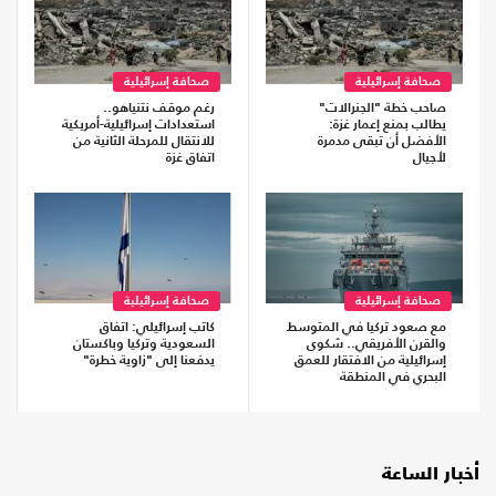
صحافة إسرائيلية
صحافة إسرائيلية
صاحب خطة "الجنرالات"
رغم موقف نتنياهو..
يطالب بمنع إعمار غزة:
استعدادات إسرائيلية-أمريكية
الأفضل أن تبقى مدمرة
للانتقال للمرحلة الثانية من
لأجيال
اتفاق غزة
صحافة إسرائيلية
صحافة إسرائيلية
مع صعود تركيا في المتوسط
كاتب إسرائيلي: اتفاق
والقرن الأفريقي.. شكوى
السعودية وتركيا وباكستان
إسرائيلية من الافتقار للعمق
يدفعنا إلى "زاوية خطرة"
البحري في المنطقة
أخبار الساعة