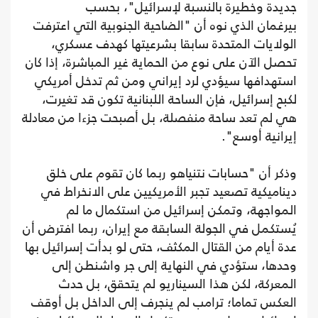
جديدة وخطيرة بالنسبة لإسرائيل"، بحسب
بيرغمان الذي نوه أن "الضاحية الجنوبية التي اعترفت
الولايات المتحدة سابقا بشرعيتها كهدف عسكري،
تحصل الآن على نوع من الحماية غير المباشرة، إذا كان
استهدافها سيؤدي لرد إيراني ومن ثم تدخل أمريكي
لكبح إسرائيل، فإن الساحة اللبنانية تكون قد تغيرت،
هي لم تعد ساحة منفصلة، بل أصبحت جزءا من معادلة
إيرانية أوسع".
وذكر أن "حسابات نتنياهو ربما كان تقوم على خلق
ديناميكية تصعيد تجبر الأمريكيين على الانخراط في
المواجهة، وتمكن إسرائيل من استكمال ما لم
يُستكمل في الجولة السابقة مع إيران، ربما افترض أن
عدة أيام من القتال المكثف، حتى لو بدأت إسرائيل بها
وحدها، ستؤدي في النهاية إلى جر واشنطن إلى
المعركة، لكن هذا السيناريو لم يتحقق، بل حدث
العكس تماما؛ ترامب لم ينجرف إلى الداخل بل أوقف