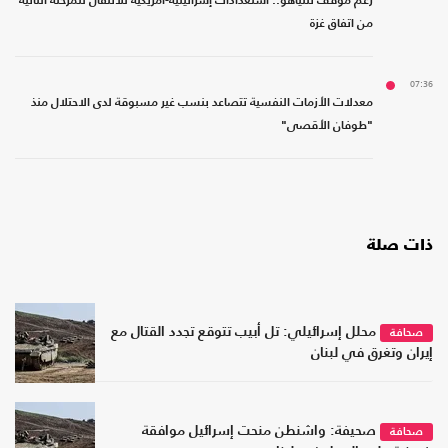
رغم موقف نتنياهو.. استعدادات إسرائيلية-أمريكية للانتقال للمرحلة الثانية
من اتفاق غزة
07:36
معدلات الأزمات النفسية تتصاعد بنسب غير مسبوقة لدى الاحتلال منذ
"طوفان الأقصى"
ذات صلة
محلل إسرائيلي: تل أبيب تتوقع تجدد القتال مع
صحافة
إيران وتغرق في لبنان
صحيفة: واشنطن منحت إسرائيل موافقة
صحافة