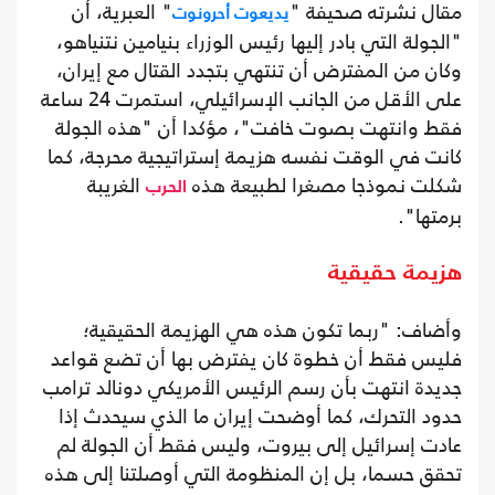
مقال نشرته صحيفة "
" العبرية، أن
يديعوت أحرونوت
"الجولة التي بادر إليها رئيس الوزراء بنيامين نتنياهو،
وكان من المفترض أن تنتهي بتجدد القتال مع إيران،
على الأقل من الجانب الإسرائيلي، استمرت 24 ساعة
فقط وانتهت بصوت خافت"، مؤكدا أن "هذه الجولة
كانت في الوقت نفسه هزيمة إستراتيجية محرجة، كما
شكلت نموذجا مصغرا لطبيعة هذه
الغريبة
الحرب
برمتها".
هزيمة حقيقية
وأضاف: "ربما تكون هذه هي الهزيمة الحقيقية؛
فليس فقط أن خطوة كان يفترض بها أن تضع قواعد
جديدة انتهت بأن رسم الرئيس الأمريكي دونالد ترامب
حدود التحرك، كما أوضحت إيران ما الذي سيحدث إذا
عادت إسرائيل إلى بيروت، وليس فقط أن الجولة لم
تحقق حسما، بل إن المنظومة التي أوصلتنا إلى هذه