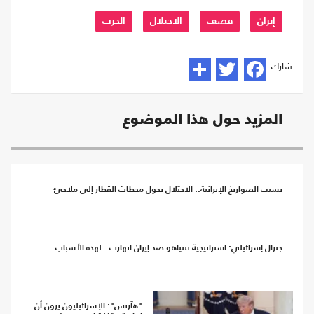
إيران
قصف
الاحتلال
الحرب
شارك
المزيد حول هذا الموضوع
بسبب الصواريخ الإيرانية.. الاحتلال يحول محطات القطار إلى ملاجئ
جنرال إسرائيلي: استراتيجية نتنياهو ضد إيران انهارت.. لهذه الأسباب
"هآرتس": الإسرائيليون يرون أن