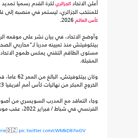
أعلن الاتحاد
لكرة القدم رسميا تمديد 
الجزائري
للمنتخب الجزائري، ليستمر في منصبه إلى غاية تموز / يوليوز 2028، وذلك قبل 
2026.
كأس العالم
وأوضح الاتحاد، في بيان نشر على موقعه الرسمي
مستوى الطاقم التقني يعكس طموح الاتحاد ف
المقبلة.
وكان بيتكوفي
الخروج المبكر من نهائيات كأس أمم أفريقيا 2023، في مرحلة شهدت تغييرات جذرية داخل المنتخب.
وجاء التعاقد مع المدرب السويسري من أصول ب
الفرنسي في شباط / فبراير 2022، عقب موسم صعب انتهى بهبوط الفريق إلى الدرجة الثانية.
🇩🇿
rie
pic.twitter.com/cWMkDB7wDV