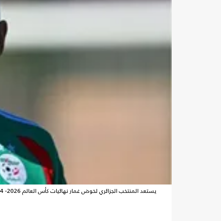
يستعد المنتخب الجزائري لخوض غمار نهائيات كأس العالم 2026- ALGER24 / إكس