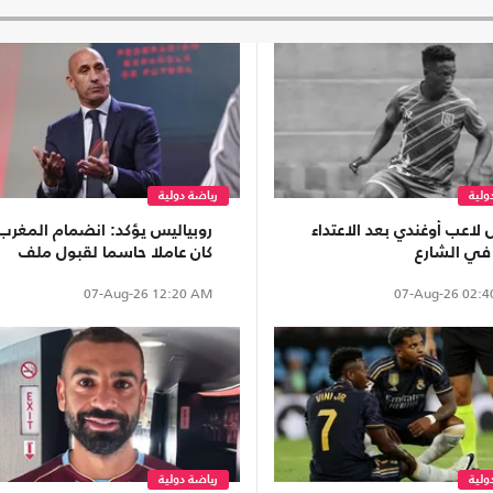
ولية
رياضة دولية
لاعب أوغندي بعد الاعتداء
روبياليس يؤكد: انضمام المغرب
 في الشارع
كان عاملا حاسما لقبول ملف
مونديال2030
07-Aug-26
12:20 AM
07-Aug-26
02:4
ولية
رياضة دولية