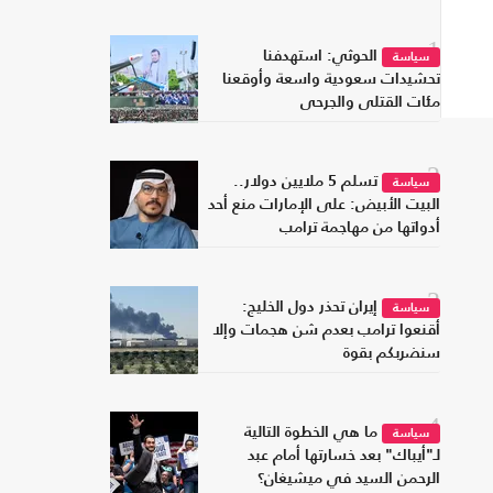
1
الحوثي: استهدفنا
سياسة
تحشيدات سعودية واسعة وأوقعنا
مئات القتلى والجرحى
2
تسلم 5 ملايين دولار..
سياسة
البيت الأبيض: على الإمارات منع أحد
أدواتها من مهاجمة ترامب
3
إيران تحذر دول الخليج:
سياسة
أقنعوا ترامب بعدم شن هجمات وإلا
سنضربكم بقوة
4
ما هي الخطوة التالية
سياسة
لـ"أيباك" بعد خسارتها أمام عبد
الرحمن السيد في ميشيغان؟