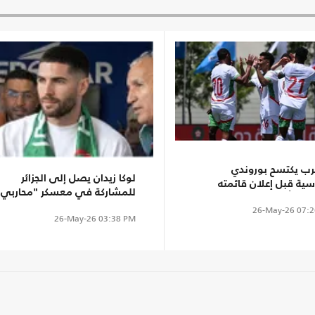
رب يكتسح بوروندي
لوكا زيدان يصل إلى الجزائر
سية قبل إعلان قائمته
للمشاركة في معسكر "محاربي
ية لكأس العالم 2026
الصحراء" استعدادا للمونديال
26-May-26
07:2
26-May-26
03:38 PM