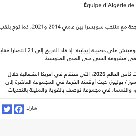
وقبل ذلك، راكم بيتكوفيتش تجربة طويلة وناجحة مع منتخب سويسرا بين عامي 2014 و2021، كما توج بلق
ومنذ توليه قيادة المنتخب الجزائري، بصم بيتكوفيتش على حصيلة إيجابية، إذ قاد الفريق إلى 21 ان
ويستعد المنتخب الجزائري لخوض غمار نهائيات كأس العالم 2026، التي ستقام في أمريكا الشمالية خلال
ترة الممتدة من 11 تموز / يونيو إلى 19 تموز / يوليوز، حيث أوقعته القرعة في المجموعة العاشرة إلى
دن، والنمسا، في مجموعة توصف بالقوية والمليئة بالتحديات.
شارك