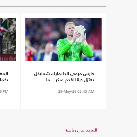
حارس مرمى الدانمارك شمايكل
المغ
يعتزل كرة القدم مبكرا.. ما
بخما
السبب؟
النهائ
6 PM
28-May-26
02:43 AM
المزيد في رياضة