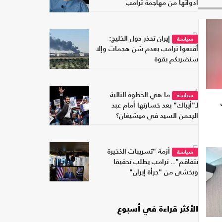
أدواتها من مهاجمة ترامب
3
إيران تحذر دول الخليج:
سياسة
أقنعوا ترامب بعدم شن هجمات وإلا
سنضربكم بقوة
4
ما هي الخطوة التالية
سياسة
لـ"أيباك" بعد خسارتها أمام عبد
الرحمن السيد في ميشيغان؟
5
أزمة "تسريبات الذخيرة
سياسة
تتفاقم".. ترامب يطلب تحقيقا
ويخشى من "جرأة إيران"
الأكثر قراءة في أسبوع