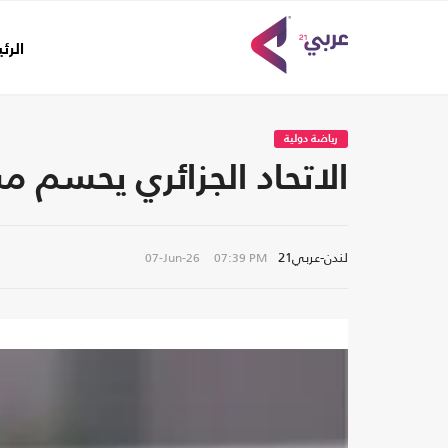
الرئ
رياضة دولية
الاتحاد الجزائري يحسم م
لندن-عربي21
07-Jun-26
07:39 PM