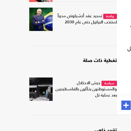
تمديد عقد أنشيلوتي مدرباً
رياضة
لمنتخب البرازيل حتى عام 2030
ب
تصارا مقابل
تغطية ذات صلة
جيش الاحتلال
سياسة
والمستوطنون ينكّلون بالفلسطينيين
بعد عملية تل
تقرير خاص