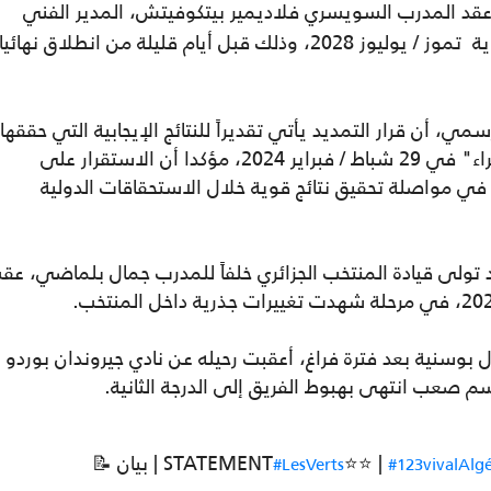
عقد المدرب السويسري فلاديمير بيتكوفيتش، المدير الفني
أيام قليلة من انطلاق نهائيات
، أن قرار التمديد يأتي تقديراً للنتائج الإيجابية التي حققها
بيتكوفيتش منذ تعيينه مدربا لـ"محاربي الصحراء" في 29 شباط / فبراير 2024، مؤكدا أن الاستقرار على
ي مواصلة تحقيق نتائج قوية خلال الاستحقاقات الدولية
تش، البالغ من العمر 62 عاما، قد تولى قيادة المنتخب الجزائري خلفاً للمدرب جمال بلماضي، ع
وسنية بعد فترة فراغ، أعقبت رحيله عن نادي جيروندان بوردو
⭐⭐ |
📝 بيان | STATEMENT
#LesVerts
#123vivalAlgé