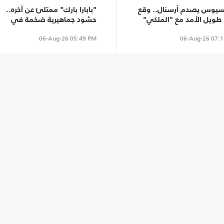
سيوس يصدم أرسنال.. وقع
"بابارا بارك" ممتلئ عن آخره..
 طويل الأمد مع "الملكي"
حشود جماهيرية ضخمة في
حفل تقديم محمد صلاح (شاهد)
06-Aug-26
05:49 PM
06-Aug-26
07:1