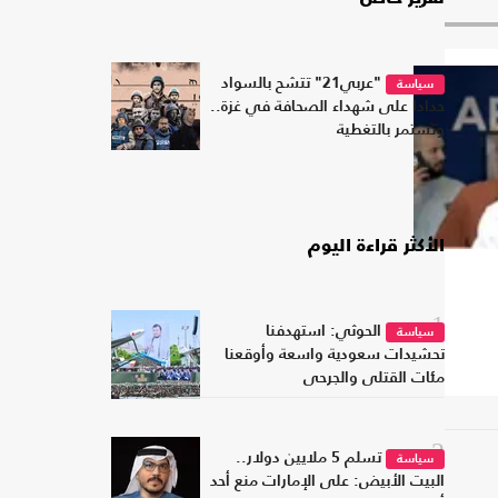
"عربي21" تتشح بالسواد
سياسة
حدادا على شهداء الصحافة في غزة..
وتستمر بالتغطية
الأكثر قراءة اليوم
1
الحوثي: استهدفنا
سياسة
تحشيدات سعودية واسعة وأوقعنا
مئات القتلى والجرحى
2
تسلم 5 ملايين دولار..
سياسة
البيت الأبيض: على الإمارات منع أحد