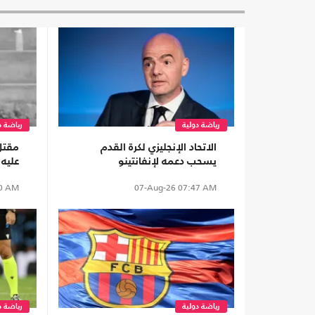
رياضة دولية
رياضة د
الاتحاد الإنجليزي لكرة القدم
مقتل 
يسحب دعمه لإنفانتينو
عليه
0 AM
07-Aug-26
07:47 AM
رياضة دولية
رياضة د