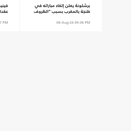
برشلونة يعلن إلغاء مباراته في
فيني
طنجة بالمغرب بسبب "الظروف
عقدا
الراهنة"
7 PM
06-Aug-26
09:06 PM