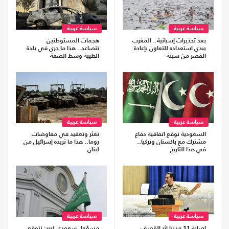
سياسة عربية
سياسة عربية
بعد تحذيرات إسبانية.. المغرب
هجمات المستوطنين
يبدي استعداده للتعاون بإعادة
تتصاعد.. هذا ما جرى في بلدة
القصر من سبتة
الطيبة وسط الضفة
سياسة عربية
سياسة عربية
السعودية توقع اتفاقية دفاع
تعثر وتعقيد في مفاوضات
مشترك مع باكستان وتركيا..
روما.. هذا ما تريده إسرائيل من
في هذا التاريخ
لبنان
سياسة عربية
سياسة عربية
إصابة 11 مدنيا إثر القصف
مسؤول سعودي كبير: نتوقع