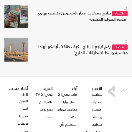
4
تراجع معدلات ادخار المصريين يكشف تهاوي
اقتصاد
أرصدة البنوك المصرية
5
رغم تراجع الإنتاج.. كيف حققت أرامكو أرباحا
اقتصاد
قياسية وسط اضطرابات الخليج؟
الأخبار
آراء
المزيد
أخبار حسب
سياسة
كتاب عربي21
عربي21 TV
البلد
العراق
تغطيات
قضايا وآراء
عالم الفن
ليبيا
اقتصاد
مقالات مختارة
تكنولوجيا
سوريا
رياضة
أفكار
صحة
بريطانيا
صحافة
استطلاع رأي
مصر