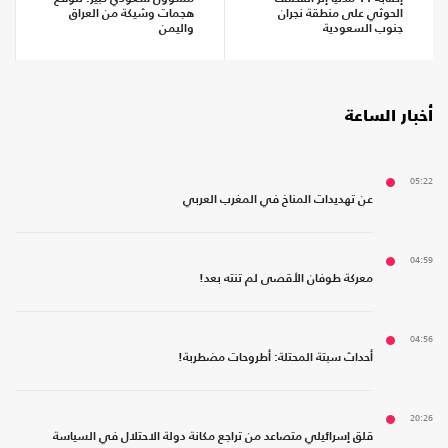
الحوثي على منطقة نجران
هجمات وشيكة من العراق
جنوب السعودية
واليمن
أخبار الساعة
05:22
عن تهديدات المناخ في المغرب العربي
04:59
معركة طوفان الأقصى لم تنته بعد!
04:56
أحداث سبتة المحتلة: أطروحات مضطربة!
20:26
قلق إسرائيلي متصاعد من تراجع مكانة دولة الاحتلال في السياسة