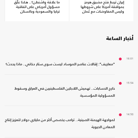
إيران تربط فتح مضيق هرمز
ما علاقة واشنطن؟.. هكذا علّق
بموافقة أمريكا على شروطها
مسؤول أمريكي على اتفاقية
وليس المفاوضات مع عُمان
تركيا والسعودية وباكستان
أخبار الساعة
16:01
"معاريف": إقالات عناصر الموساد ليست سوى ستار دخاني.. ماذا يحدث؟
15:54
خارج الحسابات.. تهميش اللاجئين الفلسطينيين في العراق وسقوط
المسؤولية المؤسسية
14:58
لمواجهة الهيمنة الصينية.. ترامب يخصص أكثر من ملياري دولار لتعزيز إنتاج
المعادن الحيوية