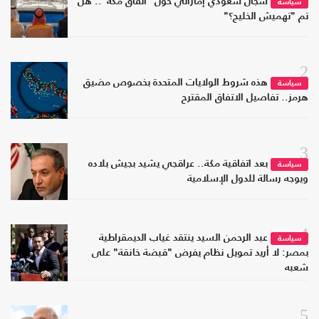
سجال سعودي إماراتي حول "اتفاق مكة".. هل
سياسة
تم "تهميش الخليج؟"
2
هذه شروط الولايات المتحدة بخصوص مضيق
سياسة
هرمز.. تفاصيل الاتفاق المقترح
3
بعد اتفاقية مكة.. عراقجي يشيد بجيش بلاده
سياسة
ويوجه رسالة للدول الإسلامية
4
عبد الرحمن السيد ينتقد غياب الديمقراطية
سياسة
بمصر: لا أريد تمويل نظام يفرض "قبضة خانقة" على
شعبه
5