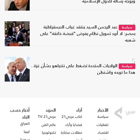
ويوجه رسالة للدول الإسلامية
4
عبد الرحمن السيد ينتقد غياب الديمقراطية
سياسة
بمصر: لا أريد تمويل نظام يفرض "قبضة خانقة" على
شعبه
5
الولايات المتحدة تضغط على نتنياهو بشأن غزة..
سياسة
هذا ما تريده واشنطن
الأخبار
آراء
المزيد
أخبار حسب
سياسة
كتاب عربي21
عربي21 TV
البلد
العراق
تغطيات
قضايا وآراء
عالم الفن
ليبيا
اقتصاد
مقالات مختارة
تكنولوجيا
سوريا