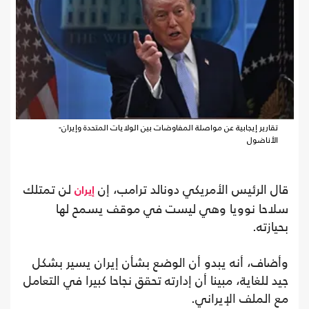
تقارير إيجابية عن مواصلة المفاوضات بين الولايات المتحدة وإيران-
الأناضول
قال الرئيس الأمريكي دونالد ترامب، إن
لن تمتلك
إيران
سلاحا نوويا وهي ليست في موقف يسمح لها
بحيازته.
وأضاف، أنه يبدو أن الوضع بشأن إيران يسير بشكل
جيد للغاية، مبينا أن إدارته تحقق نجاحا كبيرا في التعامل
مع الملف الإيراني.