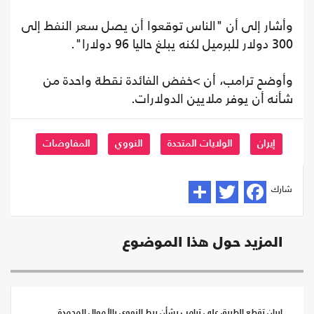
وأشار إلى أن "الناس توقعوا أن يصل سعر النفط إلى
300 دولار للبرميل لكنه يبلغ حاليا 96 دولارا".
وأوضح ترامب، أن >خفض الفائدة نقطة واحدة من
شأنه أن يوفر ملايين الدولارات.
إيران
الولايات المتحدة
النووي
المفاوضات
شارك
المزيد حول هذا الموضوع
إيران تقطع الطريق على ترامب بشأن ربط النووي بالأموال المجمدة