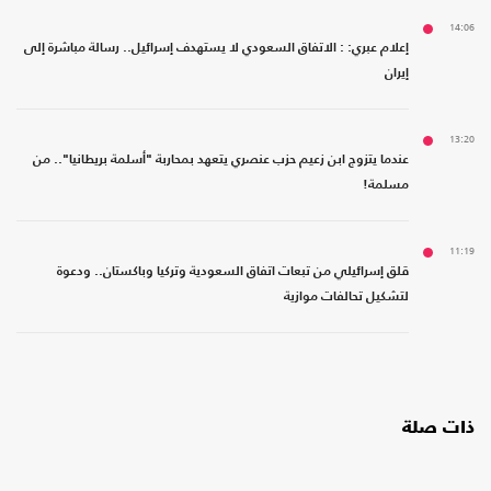
14:06
إعلام عبري: : الاتفاق السعودي لا يستهدف إسرائيل.. رسالة مباشرة إلى
إيران
13:20
عندما يتزوج ابن زعيم حزب عنصري يتعهد بمحاربة "أسلمة بريطانيا".. من
مسلمة!
11:19
قلق إسرائيلي من تبعات اتفاق السعودية وتركيا وباكستان.. ودعوة
لتشكيل تحالفات موازية
ذات صلة