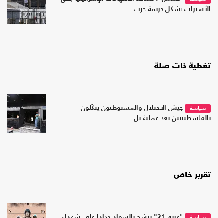
الأسيرات يشكل جريمة حرب
تغطية ذات صلة
جيش الاحتلال والمستوطنون ينكّلون
سياسة
بالفلسطينيين بعد عملية تل
تقرير خاص
"عربي21" تتشح بالسواد حدادا على شهداء
سياسة