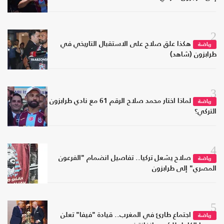
2
هكذا علق صلاح على الاستقبال التاريخي في
رياضة
طرابزون (شاهد)
3
لماذا اختار محمد صلاح الرقم 61 مع نادي طرابزون
رياضة
التركي؟
4
صلاح يشعل تركيا.. تفاصيل انضمام "الفرعون
رياضة
المصري" إلى طرابزون
5
اجتماع طارئ في المغرب.. قيادة "فيفا" تعلن
رياضة