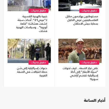
حقوق وحريات
حقوق وحريات
مستوطنون يهاجمون منازل
خبيرة بالهجرة القسرية
الفلسطينيين غربي الخليل
لـ"عربي21": أحداث سبتة
بحماية جيش الاحتلال
كشفت هشاشة "قلعة
أوروبا".. وسياسات الهجرة
فشلت
حقوق وحريات
حقوق وحريات
على غرار الضفة.. كيف تحولت
دعوات إسرائيلية إلى شن
"سريّة الأبقار" إلى أداة
حملة اغتيالات في الضفة
إسرائيلية تقضم أراضي
الغربية
سوريا؟
أخبار الساعة