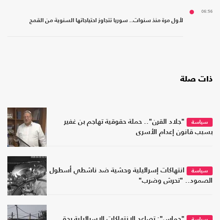
06:56
لأول مرة منذ سنوات.. سوريا تتجاوز احتياجاتها السنوية من القمح
ذات صلة
"جلاد القرن".. حملة حقوقية تهاجم بن غفير
سياسة
بسبب قانون إعدام الأسرى
انتهاكات إسرائيلية وحشية ضد ناشطي أسطول
سياسة
الصمود.. "تحرش وضرب"
"حماس": تصاعد الانتهاكات الإسرائيلية بحق
سياسة