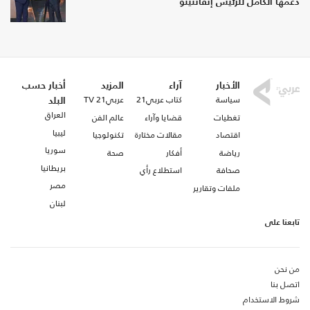
دعمها الكامل للرئيس إنفانتينو
الأخبار
آراء
المزيد
أخبار حسب
سياسة
كتاب عربي21
عربي21 TV
البلد
العراق
تغطيات
قضايا وآراء
عالم الفن
ليبيا
اقتصاد
مقالات مختارة
تكنولوجيا
سوريا
رياضة
أفكار
صحة
بريطانيا
صحافة
استطلاع رأي
مصر
ملفات وتقارير
لبنان
تابعنا على
من نحن
اتصل بنا
شروط الاستخدام