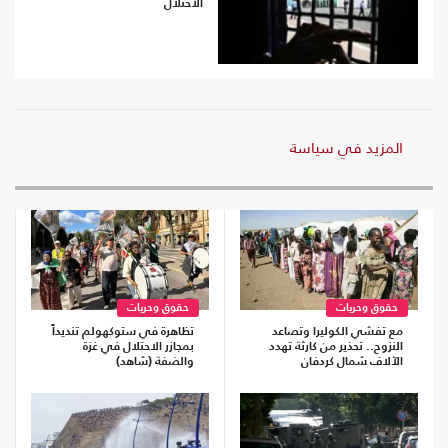
الاحتلال
المزيد في سياسة
حقوق وحريات
حقوق وحريات
مع تفشي الكوليرا وتصاعد
تظاهرة في ستوكهولم تنديداً
النزوح.. تحذير من كارثة تهدد
بمجازر الاحتلال في غزة
الآلاف شمال كردفان
والضفة (شاهد)