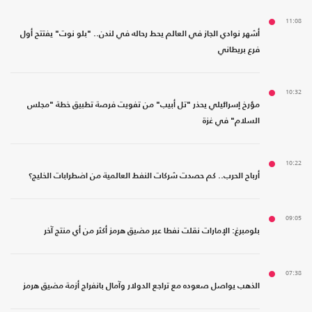
11:08
أشهر نوادي الجاز في العالم يحط رحاله في لندن.. "بلو نوت" يفتتح أول
فرع بريطاني
10:32
مؤرخ إسرائيلي يحذر "تل أبيب" من تفويت فرصة تطبيق خطة "مجلس
السلام" في غزة
10:22
أرباح الحرب.. كم حصدت شركات النفط العالمية من اضطرابات الخليج؟
09:05
بلومبرغ: الإمارات نقلت نفطا عبر مضيق هرمز أكثر من أي منتج آخر
07:38
الذهب يواصل صعوده مع تراجع الدولار وآمال بانفراج أزمة مضيق هرمز