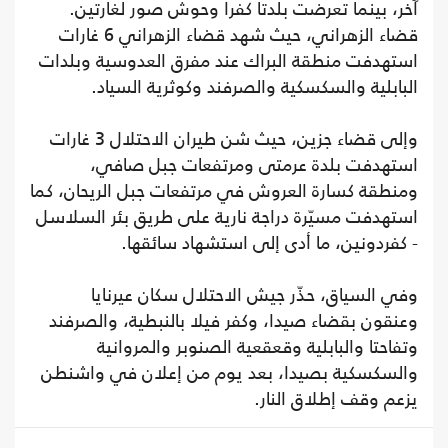
آخر، بينما تعرضت بلدتا كفرا وحوش صور لغارتين.
قضاء الزهراني، حيث شهد قضاء الزهراني 6 غارات
استهدفت منطقة البراك عند مفرق العدوسية وبلدات
البابلية والسكسكية والصرفند وكوثرية السياد.
وإلى قضاء جزين، حيث شن طيران الاحتلال 3 غارات
استهدفت بلدة عرمتى ومرتفعات جبل صافي،
ومنطقة كسارة العروش في مرتفعات جبل الريحان، كما
استهدفت مسيّرة دراجة نارية على طريق بئر السلاسل
- كفردونين، ما أدى إلى استشهاد سائقها.
وفي السياق، حذّر جيش الاحتلال سكان عيرنايا
وعنقون بقضاء صيدا، وكفر فيلا بالنبطية، والصرفند
وتفاحتا والبابلية وقعقعية الصنوبر والمروانية
والسكسكية بصيدا، بعد يوم من إعلان في واشنطن
يزعم وقف إطلاق النار.