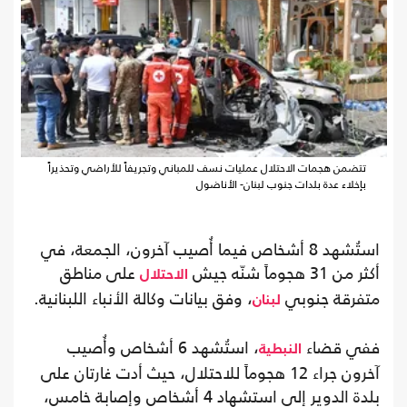
تتضمن هجمات الاحتلال عمليات نسف للمباني وتجريفاً للأراضي وتحذيراً
بإخلاء عدة بلدات جنوب لبنان- الأناضول
استُشهد 8 أشخاص فيما أُصيب آخرون، الجمعة، في
أكثر من 31 هجوماً شنّه جيش
على مناطق
الاحتلال
متفرقة جنوبي
، وفق بيانات وكالة الأنباء اللبنانية.
لبنان
ففي قضاء
، استُشهد 6 أشخاص وأُصيب
النبطية
آخرون جراء 12 هجوماً للاحتلال، حيث أدت غارتان على
بلدة الدوير إلى استشهاد 4 أشخاص وإصابة خامس،