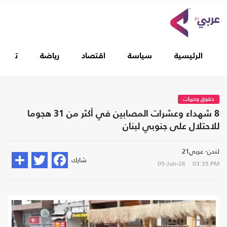
الرئيسية
سياسة
اقتصاد
رياضة
تغطيا
حقوق وحريات
8 شهداء وعشرات المصابين في أكثر من 31 هجوما
للاحتلال على جنوبي لبنان
لندن- عربي21
شارك
05-Jun-26
03:35 PM