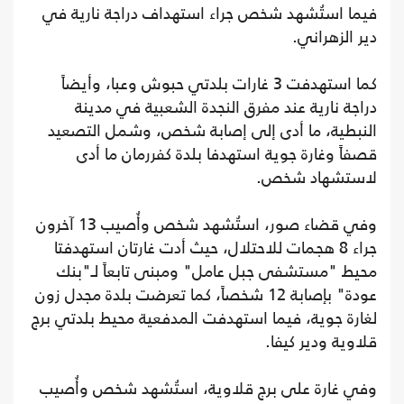
فيما استُشهد شخص جراء استهداف دراجة نارية في
دير الزهراني.
كما استهدفت 3 غارات بلدتي حبوش وعبا، وأيضاً
دراجة نارية عند مفرق النجدة الشعبية في مدينة
النبطية، ما أدى إلى إصابة شخص، وشمل التصعيد
قصفاً وغارة جوية استهدفا بلدة كفررمان ما أدى
لاستشهاد شخص.
وفي قضاء صور، استُشهد شخص وأُصيب 13 آخرون
جراء 8 هجمات للاحتلال، حيث أدت غارتان استهدفتا
محيط "مستشفى جبل عامل" ومبنى تابعاً لـ"بنك
عودة" بإصابة 12 شخصاً، كما تعرضت بلدة مجدل زون
لغارة جوية، فيما استهدفت المدفعية محيط بلدتي برج
قلاوية ودير كيفا.
وفي غارة على برج قلاوية، استُشهد شخص وأُصيب