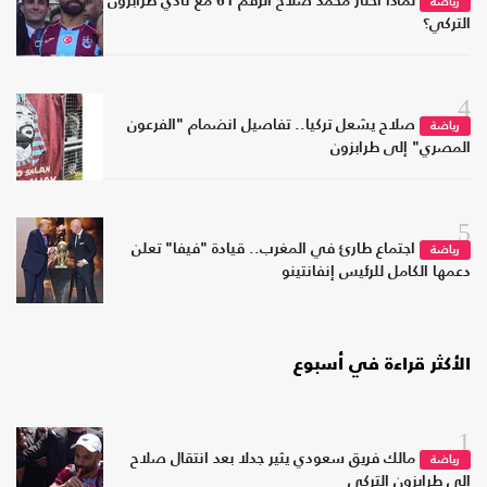
لماذا اختار محمد صلاح الرقم 61 مع نادي طرابزون
رياضة
التركي؟
4
صلاح يشعل تركيا.. تفاصيل انضمام "الفرعون
رياضة
المصري" إلى طرابزون
5
اجتماع طارئ في المغرب.. قيادة "فيفا" تعلن
رياضة
دعمها الكامل للرئيس إنفانتينو
الأكثر قراءة في أسبوع
1
مالك فريق سعودي يثير جدلا بعد انتقال صلاح
رياضة
إلى طرابزون التركي