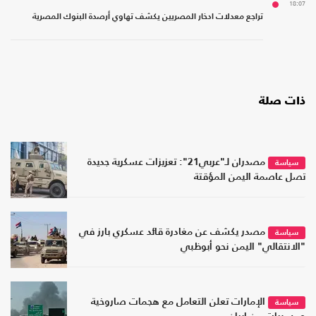
18:07
تراجع معدلات ادخار المصريين يكشف تهاوي أرصدة البنوك المصرية
ذات صلة
مصدران لـ"عربي21": تعزيزات عسكرية جديدة
سياسة
تصل عاصمة اليمن المؤقتة
مصدر يكشف عن مغادرة قائد عسكري بارز في
سياسة
"الانتقالي" اليمن نحو أبوظبي
الإمارات تعلن التعامل مع هجمات صاروخية
سياسة