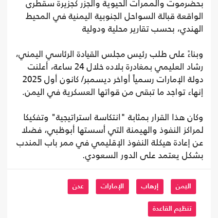
بحضرموت والممرات الحيوية والجزر كجزيرة سقطرى
الواقعة قبالة السواحل الجنوبية اليمنية في المحيط
الهندي، بحسب تقارير محلية ودولية
وبناءً على طلب رئيس مجلس القيادة الرئاسي اليمني،
رشاد العليمي بمغادرة بلاده خلال 24 ساعة، أعلنت
دولة الإمارات رسمياً أواخر ديسمبر/ كانون أول 2025
إنهاء تواجد ما تبقى من قواتها العسكرية في اليمن.
وكان هذا القرار بمثابة "انتكاسة استراتيجية" وتفكيكا
لمراكز النفوذ والهيمنة التي أسستها أبوظبي، فضلا
عن إعادة هيكلة النفوذ الإقليمي في ممر باب المندب
بشكل يعتمد على الدور السعودي.
اليمن
إرهاب
الإمارات
عدن
تنظيم القاعدة