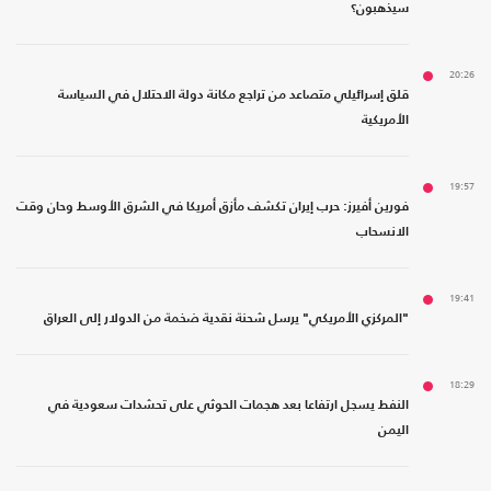
سيذهبون؟
20:26
قلق إسرائيلي متصاعد من تراجع مكانة دولة الاحتلال في السياسة
الأمريكية
19:57
فورين أفيرز: حرب إيران تكشف مأزق أمريكا في الشرق الأوسط وحان وقت
الانسحاب
19:41
"المركزي الأمريكي" يرسل شحنة نقدية ضخمة من الدولار إلى العراق
18:29
النفط يسجل ارتفاعا بعد هجمات الحوثي على تحشدات سعودية في
اليمن