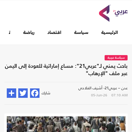
الرئيسية
سياسة
اقتصاد
رياضة
تغطيا
سياسة عربية
باحث يمني لـ"عربي21": مساع إماراتية للعودة إلى اليمن
عبر ملف "الإرهاب"
عدن – عربي21- أشرف الفلاحي
شارك
05-Jun-26
07:10 AM