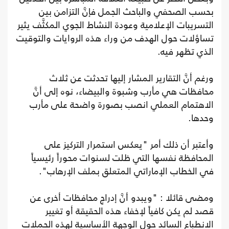
بحسب الصحفي والباحث الجمل فإنَّ التزامن بين
التسريبات الإعلامية وعودة النشاط الجوي المكثَّف يثير
تساؤلات حول الهدف من وراء هذه الروايات والتوقيت
الذي تظهر فيه.
ورغم أنَّ التقارير المشار إليها تحدثت عن ثلاث
محافظات هي مأرب وشبوة والبيضاء، نوه إلى أنَّ
الاهتمام العملي انصب بصورة واضحة على مأرب
وحدها.
وأعتبر أن ذلك أمر "يعكس استمرار التركيز على
المحافظة نفسها التي ظلت لسنوات محوراً رئيسياً
في الخطاب الإماراتي المتعلق بملف الإرهاب".
ومضى قائلا : "ويبدو أنَّ إدراج محافظات أخرى عن
قصد لم يكن كافياً لإخفاء هذه الحقيقة أو تغيير
الانطباع السائد حول الوجهة الأساسية لهذه الحملات