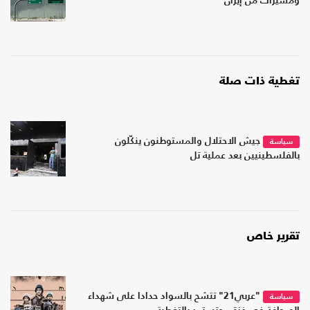
ومسيرات من إيران
تغطية ذات صلة
جيش الاحتلال والمستوطنون ينكّلون
سياسة
بالفلسطينيين بعد عملية تل
تقرير خاص
"عربي21" تتشح بالسواد حدادا على شهداء
سياسة