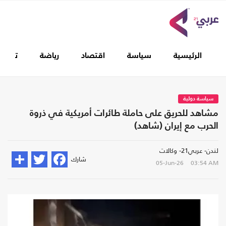
الرئيسية
سياسة
اقتصاد
رياضة
تغطيا
سياسة دولية
مشاهد للحريق على حاملة طائرات أمريكية في ذروة
الحرب مع إيران (شاهد)
لندن- عربي21- وكالات
شارك
05-Jun-26
03:54 AM