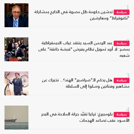
1
تدشين حكومة ظل مصرية في الخارج بمشاركة
سياسة
"تكنوقراط" ومعارضين
2
عبد الرحمن السيد ينتقد غياب الديمقراطية
سياسة
بمصر: لا أريد تمويل نظام يفرض "قبضة خانقة" على
شعبه
3
هل يحكم الـ"صراصير" الهند؟.. نخبرك عن
سياسة
مشاهير وفنانين وصلوا إلى السلطة
4
بلومبيرغ: تركيا تقيّد حركة الملاحة في البحر
سياسة
الأسود عقب تصاعد الهجمات