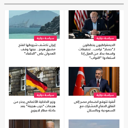
سياسة دولية
سياسة دولية
الديمقراطيون يخططون
إيران تكشف شروطها لفتح
لـ"حصار" ترامب.. تحقيقات
مضيق هرمز.. بينها وقف
واسعة بدلا من العزل إذا
العدوان على "الحلفاء"
استعادوا "النواب"
سياسة دولية
سياسة دولية
أنقرة تتوقع انضمام مصر إلى
وزير الداخلية الألماني يحذر من
اتفاق الدفاع المشترك مع
هجمات "حرب هجينة" بعد
السعودية وباكستان
حادثة مطار لايبزيج