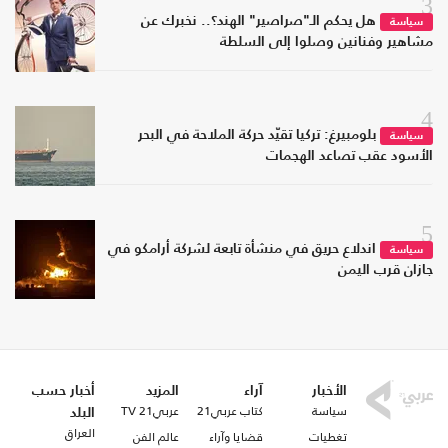
3
هل يحكم الـ"صراصير" الهند؟.. نخبرك عن
سياسة
مشاهير وفنانين وصلوا إلى السلطة
4
بلومبيرغ: تركيا تقيّد حركة الملاحة في البحر
سياسة
الأسود عقب تصاعد الهجمات
5
اندلاع حريق في منشأة تابعة لشركة أرامكو في
سياسة
جازان قرب اليمن
الأخبار
آراء
المزيد
أخبار حسب
سياسة
كتاب عربي21
عربي21 TV
البلد
العراق
تغطيات
قضايا وآراء
عالم الفن