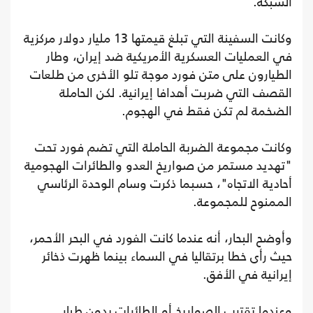
الشبكة.
وكانت السفينة التي تبلغ قيمتها 13 مليار دولار مركزية
في العمليات العسكرية الأمريكية ضد إيران، وطار
الطيارون على متن فورد موجة تلو الأخرى من طلعات
القصف التي ضربت أهدافا إيرانية. لكن الحاملة
الضخمة لم تكن فقط في الهجوم.
وكانت مجموعة الضربة الحاملة التي تضم فورد تحت
"تهديد مستمر من صواريخ العدو والطائرات الهجومية
أحادية الاتجاه"، حسبما ذكرت وسام الوحدة الرئاسي
الممنوح للمجموعة.
وأوضح البحار، أنه عندما كانت الفورد في البحر الأحمر،
حيث رأى خطا برتقاليا في السماء بينما ظهرت ذخائر
إيرانية في الأفق.
وعندما تقترب الصواريخ أو الطائرات بدون طيار