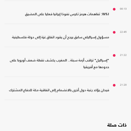
00:13
WSJ: تفاهمات هرمز تكرس نفوذا إيرانيا فعليا على المضيق
22:45
مسؤول إسرائيلي سابق يرجح أن يقود اتفاق غزة إلى دولة فلسطينية
21:22
"إسرائيل" تراقب أزمة سبتة.. المغرب يكشف نقطة ضعف أوروبا على
حدودها مع أفريقيا
21:20
فيدان يؤكد رغبة دول أخرى بالانضمام إلى اتفاقية مكة للدفاع المشترك
ذات صلة