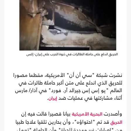
الحريق اندلع على حاملة الطائرات في ذروة الحرب على إيران- إكس
نشرت شبكة "سي أن أن" الأمريكية، مقطعا مصورا
للحريق الذي اندلع على متن أكبر حاملة طائرات في
العالم "يو إس إس جيرالد آر. فورد" في آذار/ مارس
أثناء مشاركتها في عمليات ضد
.
إيران
وأصدرت
بيانا قصيرا قالت فيه إن
البحرية الأمريكية
قد تم "احتواؤه"، وأن بحارين تلقيا علاجا طبيا
الحريق
من "إصابات غير مهددة للحياة" وأن الحاملة "تعمل