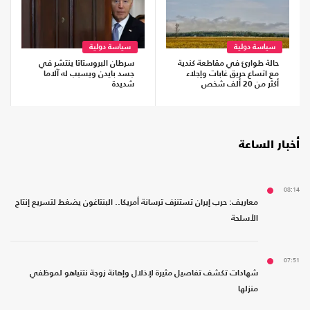
سياسة دولية
سياسة دولية
حالة طوارئ في مقاطعة كندية
سرطان البروستاتا ينتشر في
مع اتساع حريق غابات وإجلاء
جسد بايدن ويسبب له آلاما
أكثر من 20 ألف شخص
شديدة
أخبار الساعة
08:14
معاريف: حرب إيران تستنزف ترسانة أمريكا.. البنتاغون يضغط لتسريع إنتاج
الأسلحة
07:51
شهادات تكشف تفاصيل مثيرة لإذلال وإهانة زوجة نتنياهو لموظفي
منزلها