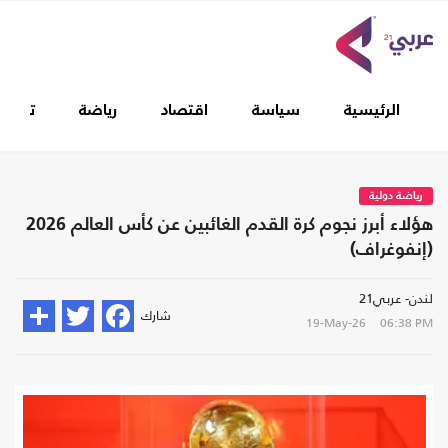
الرئيسية
سياسة
اقتصاد
رياضة
تغطيا
رياضة دولية
هؤلاء أبرز نجوم كرة القدم الغائبين عن كأس العالم 2026
(إنفوغراف)
لندن- عربي21
شارك
19-May-26
06:38 PM