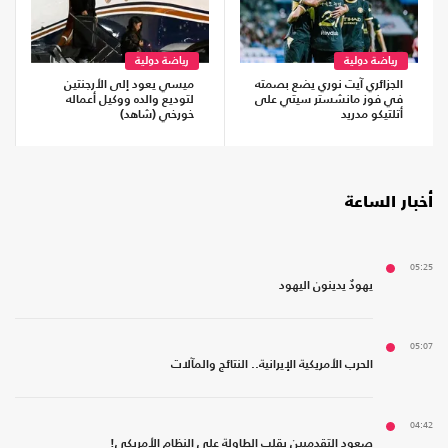
رياضة دولية
رياضة دولية
الجزائري آيت نوري يضع بصمته
ميسي يعود إلى الأرجنتين
في فوز مانشستر سيتي على
لتوديع والده ووكيل أعماله
أتلتيكو مدريد
خورخي (شاهد)
أخبار الساعة
05:25
يهودٌ يدينون اليهود
05:07
الحرب الأمريكية الإيرانية.. النتائج والمآلات
04:42
صعود التقدميين يقلب الطاولة على النظام الأمريكي!