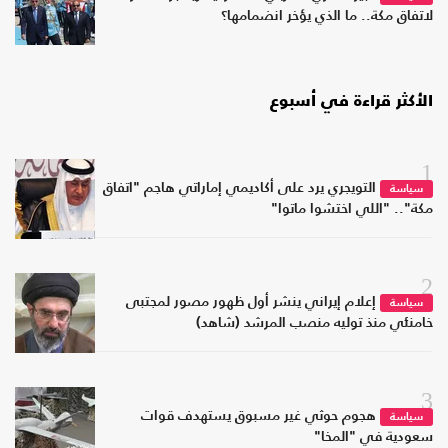
لاتفاق مكة.. ما الذي يؤخر انضمامها؟
الأكثر قراءة في أسبوع
1
التويجري يرد على أكاديمي إماراتي هاجم "اتفاق
سياسة
مكة".. "اللي اختشوا ماتوا"
2
إعلام إيراني ينشر أول ظهور مصور لمجتبى
سياسة
خامنئي منذ توليه منصب المرشد (شاهد)
3
هجوم حوثي غير مسبوق يستهدف قوات
سياسة
سعودية في "المخا"