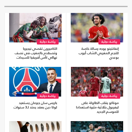
رياضة دولية
رياضة دولية
إنفانتينو يوجه رسالة خاصة
الكاميرون تقصي نيجيريا
للنجم المغربي الشاب أيوب
وتصطدم بالمغرب في نصف
بوعدي
نهائي كأس أفريقيا للسيدات
رياضة دولية
رياضة دولية
موناكو يقلب الطاولة على
باريس سان جيرمان يستعيد
ليفربول بثلاثية مثيرة استعدادا
لوكا دين بعقد يمتد لـ3 سنوات
للموسم الجديد