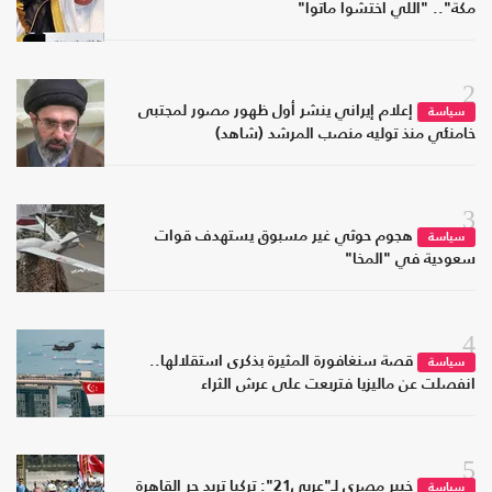
مكة".. "اللي اختشوا ماتوا"
2
إعلام إيراني ينشر أول ظهور مصور لمجتبى
سياسة
خامنئي منذ توليه منصب المرشد (شاهد)
3
هجوم حوثي غير مسبوق يستهدف قوات
سياسة
سعودية في "المخا"
4
قصة سنغافورة المثيرة بذكرى استقلالها..
سياسة
انفصلت عن ماليزيا فتربعت على عرش الثراء
5
خبير مصري لـ"عربي21": تركيا تريد جر القاهرة
سياسة