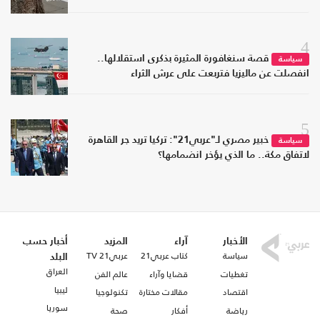
4
قصة سنغافورة المثيرة بذكرى استقلالها..
سياسة
انفصلت عن ماليزيا فتربعت على عرش الثراء
5
خبير مصري لـ"عربي21": تركيا تريد جر القاهرة
سياسة
لاتفاق مكة.. ما الذي يؤخر انضمامها؟
الأخبار
آراء
المزيد
أخبار حسب
سياسة
كتاب عربي21
عربي21 TV
البلد
العراق
تغطيات
قضايا وآراء
عالم الفن
ليبيا
اقتصاد
مقالات مختارة
تكنولوجيا
سوريا
رياضة
أفكار
صحة