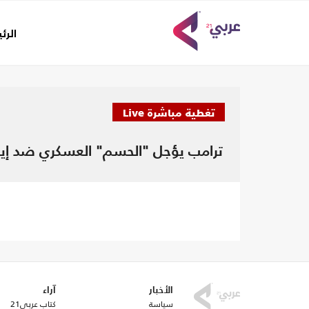
الرئ
تغطية مباشرة Live
ترامب يؤجل "الحسم" العسكري ضد إيرا
تحديثات جديدة..
الأخبار
آراء
سياسة
كتاب عربي21