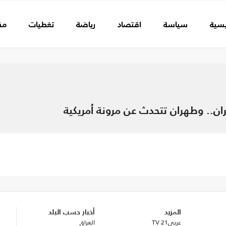
يسية
سياسة
اقتصاد
رياضة
تغطيات
مق
ن.. وطهران تتحدث عن مرونة أمريكية
 انقر للتحديثات..
المزيد
أخبار حسب البلد
عربي21 TV
العراق