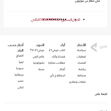
في مطار بن غوريون
الاول
السابق
1
2
3
4
5
6
7
8
9
10
التالي
الأخبار
آراء
المزيد
أخبار حسب
سياسة
كتاب عربي21
عربي21 TV
البلد
العراق
تغطيات
قضايا وآراء
عالم الفن
ليبيا
اقتصاد
مقالات مختارة
تكنولوجيا
سوريا
رياضة
أفكار
صحة
بريطانيا
صحافة
استطلاع رأي
مصر
ملفات وتقارير
لبنان
تابعنا على
من نحن