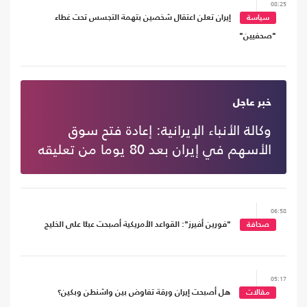
08:25
إيران تعلن اعتقال شخصين بتهمة التجسس تحت غطاء
سياسة
"صحفيين"
07:26
خبر عاجل
وكالة الأنباء الإيرانية: إعادة فتح سوق
الأسهم في إيران بعد 80 يوما من تعليقه
06:58
"فورين أفيرز": القواعد الأمريكية أصبحت عبئا على الخليج
صحافة
05:17
هل أصبحت إيران ورقة تفاوض بين واشنطن وبكين؟
مقالات