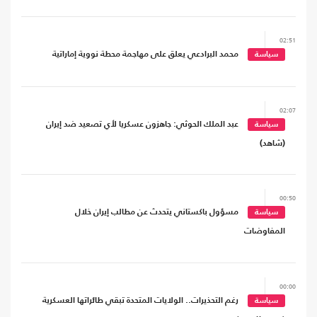
02:51
محمد البرادعي يعلق على مهاجمة محطة نووية إماراتية
سياسة
02:07
عبد الملك الحوثي: جاهزون عسكريا لأي تصعيد ضد إيران
سياسة
(شاهد)
00:50
مسؤول باكستاني يتحدث عن مطالب إيران خلال
سياسة
المفاوضات
00:00
رغم التحذيرات.. الولايات المتحدة تبقي طائراتها العسكرية
سياسة