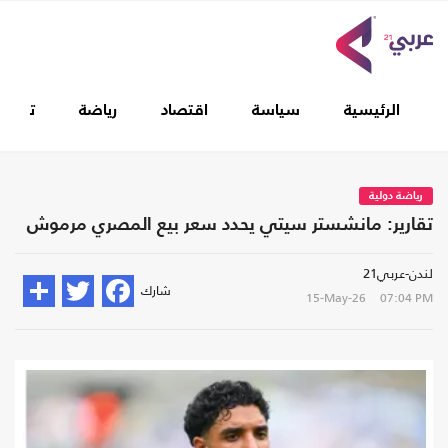
الرئيسية
سياسة
اقتصاد
رياضة
تغطيا
رياضة دولية
تقارير: مانشستر سيتي يحدد سعر بيع المصري مرموش
لندن-عربي21
شارك
15-May-26
07:04 PM