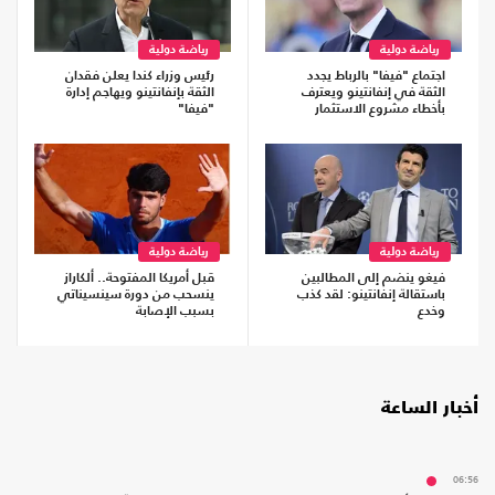
رياضة دولية
رياضة دولية
اجتماع "فيفا" بالرباط يجدد
رئيس وزراء كندا يعلن فقدان
الثقة في إنفانتينو ويعترف
الثقة بإنفانتينو ويهاجم إدارة
بأخطاء مشروع الاستثمار
"فيفا"
رياضة دولية
رياضة دولية
فيغو ينضم إلى المطالبين
قبل أمريكا المفتوحة.. ألكاراز
باستقالة إنفانتينو: لقد كذب
ينسحب من دورة سينسيناتي
وخدع
بسبب الإصابة
أخبار الساعة
06:56