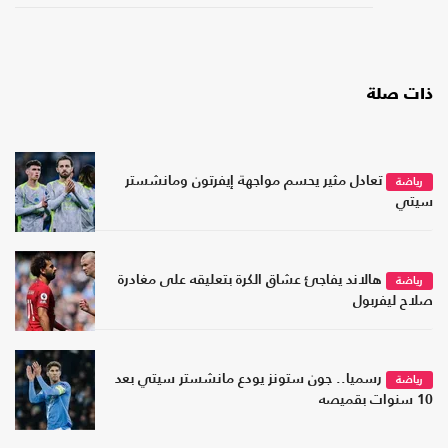
ذات صلة
تعادل مثير يحسم مواجهة إيفرتون ومانشستر
رياضة
سيتي
هالاند يفاجئ عشاق الكرة بتعليقه على مغادرة
رياضة
صلاح ليفربول
رسميا.. جون ستونز يودع مانشستر سيتي بعد
رياضة
10 سنوات بقميصه