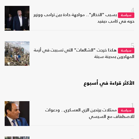
4
بسبب "الذخائر".. مواجهة حادة بين ترامب ووزير
سياسة
حربه في كامب ديفيد
5
هكذا خرجت "الشائعات" التي تسببت في أزمة
سياسة
المهاجرين بمدينة سبتة
الأكثر قراءة في أسبوع
1
ممثلات يرتدين الزي العسكري.. ودعوات
سياسة
للاصطفاف مع السيسي