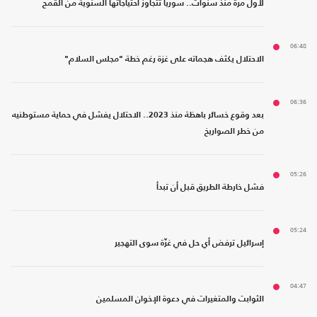
لأول مرة منذ سنوات.. سوريا تتجاوز احتياجاتها السنوية من القمح
06:48
الاحتلال يكثف هجماته على غزة رغم خطة "مجلس السلام"
06:36
بعد وقوع خسائر باهظة منذ 2023.. الاحتلال يفشل في حماية مستوطنيه
من خطر الصواريخ
05:26
فشل خارطة الطريق قبل أن تبدأ
05:24
إسرائيل ترفض أي حل في غزّة سوى التهجير
04:47
الثوابت والمتغيرات في دعوة الإخوان المسلمين