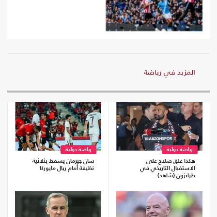
المزيد في رياضة
رياضة دولية
رياضة دولية
هكذا علق صلاح على
سان جيرمان يسقط بثلاثية
الاستقبال التاريخي في
نظيفة أمام ريال مايوركا
طرابزون (شاهد)