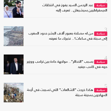
2
عبد الرحمن السيد يفوز في انتخابات
سياسة
الديمقراطيين بميشيغان.. تعرف إليه
3
من له مصلحة بعبور آلاف البشر حدود المغرب
سياسة
إلى سبتة في ساعات؟.. نخبرك ما نعرفه
4
بسبب "الذخائر".. مواجهة حادة بين ترامب ووزير
سياسة
حربه في كامب ديفيد
5
هكذا خرجت "الشائعات" التي تسببت في أزمة
سياسة
المهاجرين بمدينة سبتة