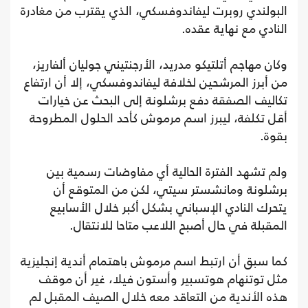
البولندي روبرت ليفاندوفسكي، الذي يقترب من مغادرة
النادي مع نهاية عقده.
وكان مهاجم أتلتيكو مدريد، الأرجنتيني جوليان ألفاريز،
من أبرز المرشحين لخلافة ليفاندوفسكي، إلا أن ارتفاع
تكاليف الصفقة دفع برشلونة إلى البحث عن خيارات
أقل تكلفة، ليبرز اسم مرموش كأحد الحلول المطروحة
بقوة.
ولم تشهد الفترة الحالية أي مفاوضات رسمية بين
برشلونة ومانشستر سيتي، لكن من المتوقع أن
يتحرك النادي الإسباني بشكل أكبر خلال الأسابيع
المقبلة في حال أصبح اللاعب متاحا للانتقال.
كما سبق أن ارتبط اسم مرموش باهتمام أندية إنجليزية
مثل توتنهام هوتسبير وأستون فيلا، غير أن موقف
هذه الأندية من التعاقد معه خلال الصيف المقبل لم