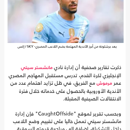
يعد برشلونة من أبرز الأندية المهتمة بضم اللاعب المصري- SKY / إكس
ذكرت تقارير صحفية أن إدارة نادي
مانشستر سيتي
الإنجليزي لكرة القدم، تدرس مستقبل المهاجم المصري
عمر
مع الفريق، في ظل تزايد اهتمام عدد من
مرموش
الأندية الأوروبية بالحصول على خدماته خلال فترة
الانتقالات الصيفية المقبلة.
وبحسب تقرير لموقع "CaughtOffside" فإن إدارة
مانشستر سيتي تعمل حاليا على تقييم وضع اللاعب
داخل التشكيلة، إضافة إلى مراجعة قيمته السوقية