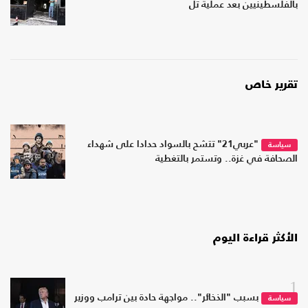
بالفلسطينيين بعد عملية تل
تقرير خاص
"عربي21" تتشح بالسواد حدادا على شهداء
سياسة
الصحافة في غزة.. وتستمر بالتغطية
الأكثر قراءة اليوم
1
بسبب "الذخائر".. مواجهة حادة بين ترامب ووزير
سياسة