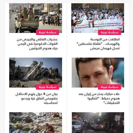
سياسة عربية
سياسة عربية
انطلقت من البوسنة
عشرات القتلى والجرحى من
والهرسك.. "قافلة فلسطين"
القوات الحكومية في اليمن
تصل قهرمان مرعش
جراء هجوم للحوثيين
سياسة عربية
سياسة عربية
علاء مبارك يحذر من إيران بعد
بيان من 8 دول يتهم الاحتلال
هجوم دمياط: "انتظروا
بتقويض اتفاق غزة ويدعو
التحقيقات"
لمحاسبته