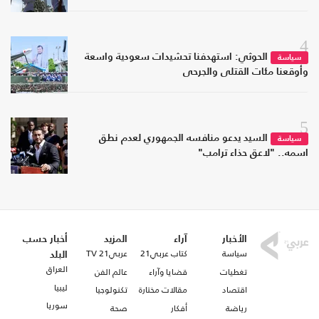
4
الحوثي: استهدفنا تحشيدات سعودية واسعة
سياسة
وأوقعنا مئات القتلى والجرحى
5
السيد يدعو منافسه الجمهوري لعدم نطق
سياسة
اسمه.. "لاعق حذاء ترامب"
الأخبار
آراء
المزيد
أخبار حسب
سياسة
كتاب عربي21
عربي21 TV
البلد
العراق
تغطيات
قضايا وآراء
عالم الفن
ليبيا
اقتصاد
مقالات مختارة
تكنولوجيا
سوريا
رياضة
أفكار
صحة