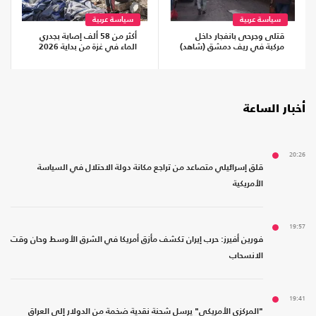
سياسة عربية
سياسة عربية
قتلى وجرحى بانفجار داخل
أكثر من 58 ألف إصابة بجدري
مركبة في ريف دمشق (شاهد)
الماء في غزة من بداية 2026
أخبار الساعة
20:26
قلق إسرائيلي متصاعد من تراجع مكانة دولة الاحتلال في السياسة
الأمريكية
19:57
فورين أفيرز: حرب إيران تكشف مأزق أمريكا في الشرق الأوسط وحان وقت
الانسحاب
19:41
"المركزي الأمريكي" يرسل شحنة نقدية ضخمة من الدولار إلى العراق