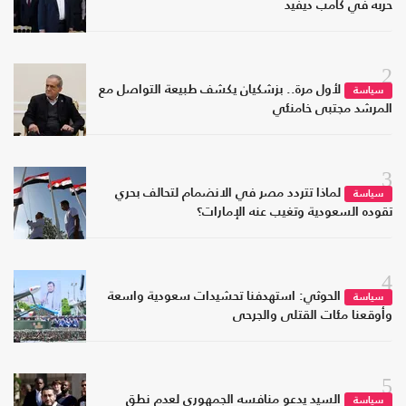
حربه في كامب ديفيد
2
لأول مرة.. بزشكيان يكشف طبيعة التواصل مع
سياسة
المرشد مجتبى خامنئي
3
لماذا تتردد مصر في الانضمام لتحالف بحري
سياسة
تقوده السعودية وتغيب عنه الإمارات؟
4
الحوثي: استهدفنا تحشيدات سعودية واسعة
سياسة
وأوقعنا مئات القتلى والجرحى
5
السيد يدعو منافسه الجمهوري لعدم نطق
سياسة