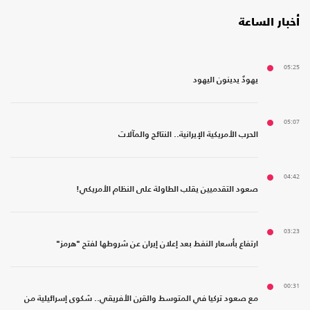
أخبار الساعة
05:25
يهودٌ يدينون اليهود
05:07
الحرب الأمريكية الإيرانية.. النتائج والمآلات
04:42
صعود التقدميين يقلب الطاولة على النظام الأمريكي!
03:23
ارتفاع بأسعار النفط بعد إعلان إيران عن شروطها لفتح "هرمز"
00:31
مع صعود تركيا في المتوسط والقرن الأفريقي.. شكوى إسرائيلية من