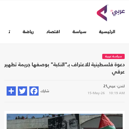
الرئيسية
سياسة
اقتصاد
رياضة
تغطيا
سياسة عربية
دعوة فلسطينية للاعتراف بـ"النكبة" بوصفها جريمة تطهير
عرقي
لندن- عربي21
شارك
15-May-26
10:19 AM