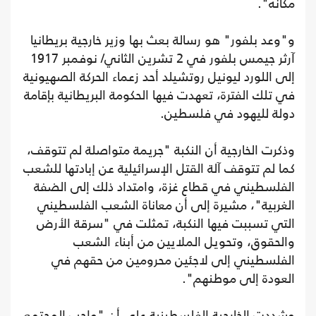
مكانه".
و"وعد بلفور" هو رسالة بعث بها وزير خارجية بريطانيا
آرثر جيمس بلفور في 2 تشرين الثاني/ نوفمبر 1917
إلى اللورد ليونيل روتشيلد أحد زعماء الحركة الصهيونية
في تلك الفترة، تعهدت فيها الحكومة البريطانية بإقامة
دولة لليهود في فلسطين.
وذكرت الخارجية أن النكبة "جريمة متواصلة لم تتوقف،
كما لم تتوقف آلة القتل الإسرائيلية عن إبادتها للشعب
الفلسطيني في قطاع غزة، وامتداد ذلك إلى الضفة
الغربية"، مشيرة إلى أن معاناة الشعب الفلسطيني
التي تسببت فيها النكبة، تمثلت في "سرقة الأرض
والحقوق، وتحويل الملايين من أبناء الشعب
الفلسطيني إلى لاجئين محرومين من حقهم في
العودة إلى موطنهم".
وشددت الخارجية الفلسطينية على أن "واجب المجتمع