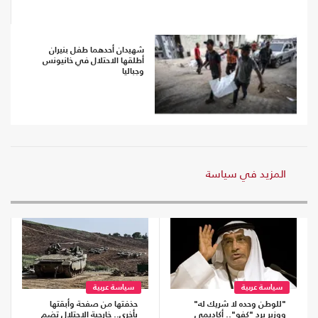
شهيدان أحدهما طفل بنيران
أطلقها الاحتلال في خانيونس
وجباليا
المزيد في سياسة
سياسة عربية
سياسة عربية
"للوطن وحده لا شريك له"
حذفتها من صفحة وأبقتها
ووزير يرد "كفو".. أكاديمي
بأخرى.. خارجية الاحتلال تضم