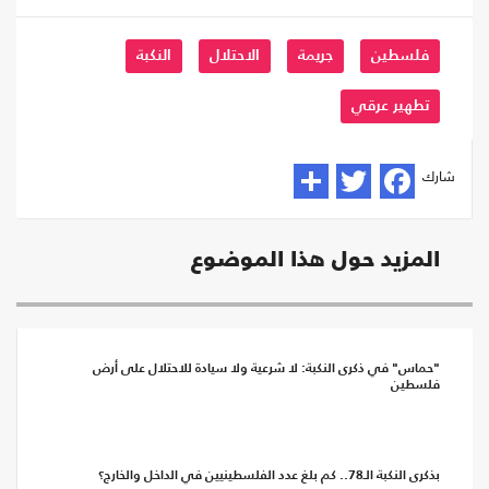
فلسطين
جريمة
الاحتلال
النكبة
تطهير عرقي
شارك
المزيد حول هذا الموضوع
"حماس" في ذكرى النكبة: لا شرعية ولا سيادة للاحتلال على أرض
فلسطين
بذكرى النكبة الـ78.. كم بلغ عدد الفلسطينيين في الداخل والخارج؟