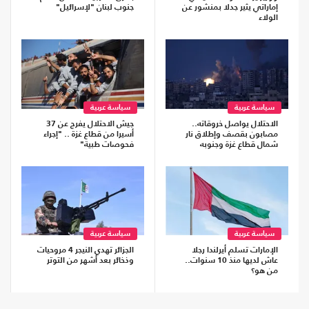
إماراتي يثير جدلا بمنشور عن
جنوب لبنان "لإسرائيل"
الولاء
سياسة عربية
سياسة عربية
الاحتلال يواصل خروقاته..
جيش الاحتلال يفرج عن 37
مصابون بقصف وإطلاق نار
أسيرا من قطاع غزة .. "إجراء
شمال قطاع غزة وجنوبه
فحوصات طبية"
سياسة عربية
سياسة عربية
الإمارات تسلم أيرلندا رجلا
الجزائر تهدي النيجر 4 مروحيات
عاش لديها منذ 10 سنوات..
وذخائر بعد أشهر من التوتر
من هو؟