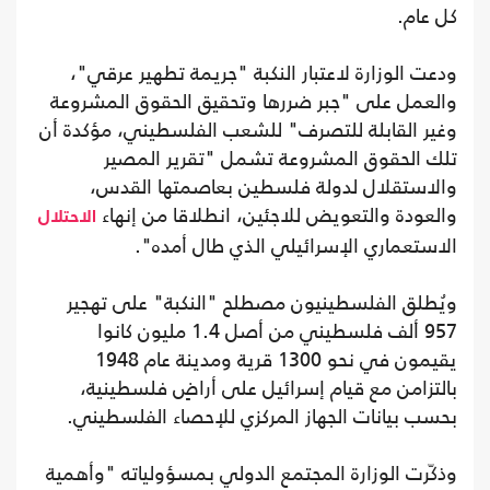
كل عام.
ودعت الوزارة لاعتبار النكبة "جريمة تطهير عرقي"،
والعمل على "جبر ضررها وتحقيق الحقوق المشروعة
وغير القابلة للتصرف" للشعب الفلسطيني، مؤكدة أن
تلك الحقوق المشروعة تشمل "تقرير المصير
والاستقلال لدولة فلسطين بعاصمتها القدس،
والعودة والتعويض للاجئين، انطلاقا من إنهاء
الاحتلال
الاستعماري الإسرائيلي الذي طال أمده".
ويُطلق الفلسطينيون مصطلح "النكبة" على تهجير
957 ألف فلسطيني من أصل 1.4 مليون كانوا
يقيمون في نحو 1300 قرية ومدينة عام 1948
بالتزامن مع قيام إسرائيل على أراضٍ فلسطينية،
بحسب بيانات الجهاز المركزي للإحصاء الفلسطيني.
وذكّرت الوزارة المجتمع الدولي بمسؤولياته "وأهمية