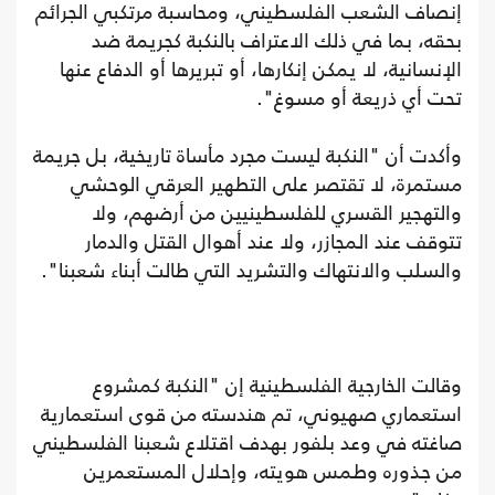
إنصاف الشعب الفلسطيني، ومحاسبة مرتكبي الجرائم
بحقه، بما في ذلك الاعتراف بالنكبة كجريمة ضد
الإنسانية، لا يمكن إنكارها، أو تبريرها أو الدفاع عنها
تحت أي ذريعة أو مسوغ".
وأكدت أن "النكبة ليست مجرد مأساة تاريخية، بل جريمة
مستمرة، لا تقتصر على التطهير العرقي الوحشي
والتهجير القسري للفلسطينيين من أرضهم، ولا
تتوقف عند المجازر، ولا عند أهوال القتل والدمار
والسلب والانتهاك والتشريد التي طالت أبناء شعبنا".
وقالت الخارجية الفلسطينية إن "النكبة كمشروع
استعماري صهيوني، تم هندسته من قوى استعمارية
صاغته في وعد بلفور بهدف اقتلاع شعبنا الفلسطيني
من جذوره وطمس هويته، وإحلال المستعمرين