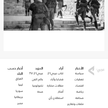
تحديثات جديدة.. انقر للتحديثات..
الأخبار
آراء
المزيد
أخبار حسب
سياسة
كتاب عربي21
عربي21 TV
البلد
العراق
تغطيات
قضايا وآراء
عالم الفن
ليبيا
اقتصاد
مقالات مختارة
تكنولوجيا
سوريا
رياضة
أفكار
صحة
بريطانيا
صحافة
استطلاع رأي
مصر
ملفات وتقارير