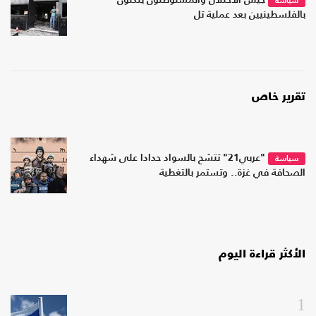
جيش الاحتلال والمستوطنون ينكّلون
سياسة
بالفلسطينيين بعد عملية تل
تقرير خاص
"عربي21" تتشح بالسواد حدادا على شهداء
سياسة
الصحافة في غزة.. وتستمر بالتغطية
الأكثر قراءة اليوم
1