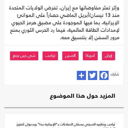
وإثر تعثر مفاوضاتها مع إيران، تفرض الولايات المتحدة
منذ 13 نيسان/أبريل الماضي حصاراً على الموانئ
الإيرانية، بما فيها الموجودة على مضيق هرمز الحيوي
لإمدادات الطاقة العالمية، فيما رد الحرس الثوري بمنع
مرور السفن إلا بتنسيق معه.
إيران
امريكا
الصين
ترامب
شي جين بينغ
شارك
المزيد حول هذا الموضوع
ترامب ونظيره الصيني يصفان المباحثات بـ"الإيجابية جدا" ويدعوان لتعزيز