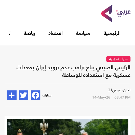
الرئيسية
سياسة
اقتصاد
رياضة
تغطيا
سياسة دولية
الرئيس الصيني يبلغ ترامب عدم تزويد إيران بمعدات
عسكرية مع استعداده للوساطة
لندن- عربي21
شارك
14-May-26
08:47 PM