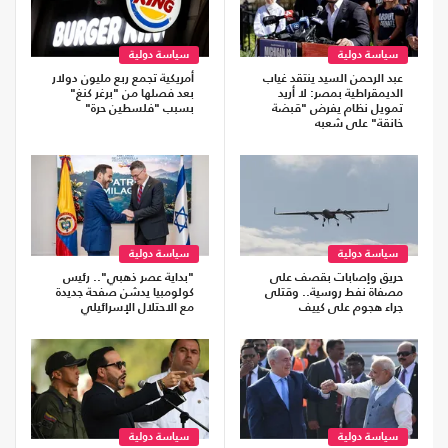
سياسة دولية
سياسة دولية
عبد الرحمن السيد ينتقد غياب
أمريكية تجمع ربع مليون دولار
الديمقراطية بمصر: لا أريد
بعد فصلها من "برغر كنغ"
تمويل نظام يفرض "قبضة
بسبب "فلسطين حرة"
خانقة" على شعبه
سياسة دولية
سياسة دولية
حريق وإصابات بقصف على
"بداية عصر ذهبي".. رئيس
مصفاة نفط روسية.. وقتلى
كولومبيا يدشن صفحة جديدة
جراء هجوم على كييف
مع الاحتلال الإسرائيلي
سياسة دولية
سياسة دولية