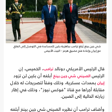
شي جين بينغ يُبلغ ترامب بجاهزية بكين للمساعدة في التوصل إلى اتفاق
مع إيران وإعادة فتح مضيق هرمز - البيت الأبيض
قال الرئيس الأمريكي دونالد
، الخميس، إن
ترامب
الرئيس
أبلغه أن بكين لن تزود
الصيني
شي جين بينغ
بمعدات عسكرية، وذلك وفقاً لتصريحات له خلال
إيران
مقابلة أجراها مع قناة "فوكس نيوز"، وذلك في إطار
زيارته الحالية إلى الصين.
وأضاف ترامب أن نظيره الصيني شي جين بينغ أبلغه