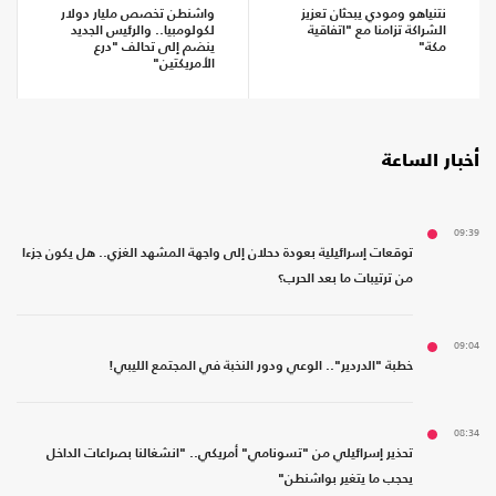
نتنياهو ومودي يبحثان تعزيز
واشنطن تخصص مليار دولار
الشراكة تزامنا مع "اتفاقية
لكولومبيا.. والرئيس الجديد
مكة"
ينضم إلى تحالف "درع
الأمريكتين"
أخبار الساعة
09:39
توقعات إسرائيلية بعودة دحلان إلى واجهة المشهد الغزي.. هل يكون جزءا
من ترتيبات ما بعد الحرب؟
09:04
خطبة "الدردير".. الوعي ودور النخبة في المجتمع الليبي!
08:34
تحذير إسرائيلي من "تسونامي" أمريكي.. "انشغالنا بصراعات الداخل
يحجب ما يتغير بواشنطن"