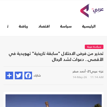
الرئيسية
سياسة
اقتصاد
رياضة
تغطيا
سياسة عربية
تحذير من فرض الاحتلال "سابقة تاريخية" تهويدية في
الأقصى.. دعوات لشد الرحال
غزة- عربي21- أحمد صقر
شارك
14-May-26
11:14 AM