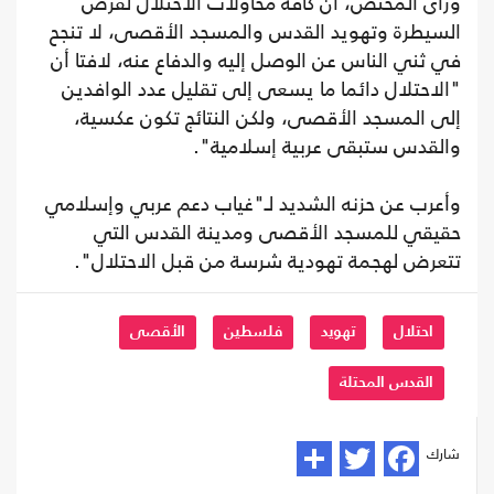
ورأى المختص، أن كافة محاولات الاحتلال لفرض
السيطرة وتهويد القدس والمسجد الأقصى، لا تنجح
في ثني الناس عن الوصل إليه والدفاع عنه، لافتا أن
"الاحتلال دائما ما يسعى إلى تقليل عدد الوافدين
إلى المسجد الأقصى، ولكن النتائج تكون عكسية،
والقدس ستبقى عربية إسلامية".
وأعرب عن حزنه الشديد لـ"غياب دعم عربي وإسلامي
حقيقي للمسجد الأقصى ومدينة القدس التي
تتعرض لهجمة تهودية شرسة من قبل الاحتلال".
احتلال
تهويد
فلسطين
الأقصى
القدس المحتلة
شارك