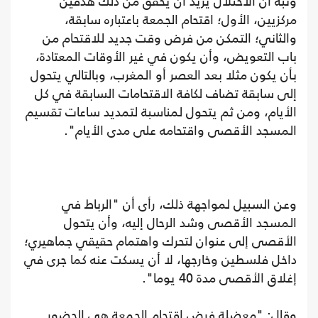
ونبه أن الاحتلال يريد أن يحقق من ذلك هدفين
مركزيين، الأول؛ اقتحام الجمعة باعتباره سابقة،
والثاني؛ التمكن من فرض وقت جديد للاقتحام من
باب التعويض، وأن يكون في غير الأوقات المعتادة،
بأن يكون مثلا بعد العصر أو المغرب، وبالتالي يتحول
إلى سابقة تضاف لكافة الاقتحامات السابقة في كل
الأيام، ومن ثم يتحول لمناسبة لتمديد ساعات تقسيم
المسجد الأقصى واقتحامه على مدى الأيام".
وعن السبيل لمواجهة ذلك، رأى أن "الرباط في
المسجد الأقصى وشد الرحال إليه، وأن يتحول
الأقصى إلى عنوان لتحرك واهتمام حقيقي جماهيري؛
داخل فلسطين وخارجها، لا أن يسكت عنه كما جرى في
إغلاق الأقصى مدة 40 يوما".
وقال: "معضلة فرض اقتحام الجمعة هي الحضور