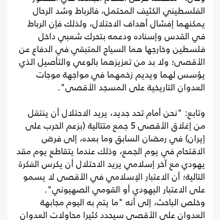
الفلسطيني الكثيف المحتمل، فالرباط وشد الرحال
يمكنهما إفشال أهداف الاحتلال، ولذلك فإن الرباط
في القدس وإسناده ودعمه بتحرك شعبي داخل
فلسطين وخارجها هما السياج المتبقي في الدفاع عن
الأقصى؛ ولا بد من تعزيزهما بالوعي والتأصيل الذي
يؤسس لهما ويديم زخمهما في مواجهة موجات
العدوان التاريخية على المسجد الأقصى".
وتابع: "نحن أمام تحد جديد، يريد الاحتلال أن ينتقل
من إغلاق الأقصى 5 جمع متتالية (بزعم الحرب على
إيران) في رمضان السابق وما بعده، إلى فرض
الاقتحام في يوم الجمع، وذلك عندما يتقاطع يوم مقد
يهودي مع آخر إسلامي يريد الاحتلال أن يكرس الفكرة
التالية؛ أن الاعتبار الإسلامي في الأقصى لا يسمو
على الاعتبار اليهودي أو القومي الصهيوني".
وخلص الباحث، إلى أنه "ما يتم به اليوم مجابهة
العدوان على الأقصى سيحدد كثيرا محاولات العدوان