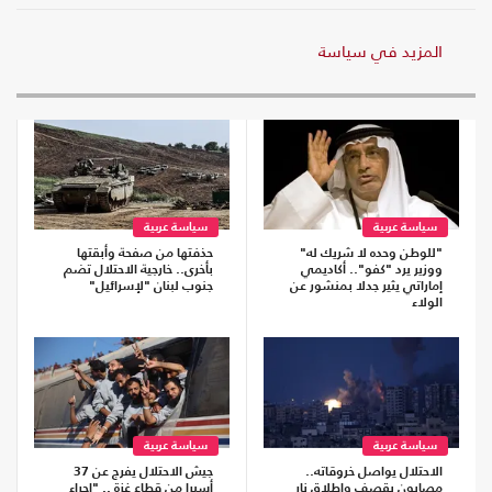
المزيد في سياسة
سياسة عربية
سياسة عربية
"للوطن وحده لا شريك له"
حذفتها من صفحة وأبقتها
ووزير يرد "كفو".. أكاديمي
بأخرى.. خارجية الاحتلال تضم
إماراتي يثير جدلا بمنشور عن
جنوب لبنان "لإسرائيل"
الولاء
سياسة عربية
سياسة عربية
الاحتلال يواصل خروقاته..
جيش الاحتلال يفرج عن 37
مصابون بقصف وإطلاق نار
أسيرا من قطاع غزة .. "إجراء