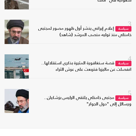
سعودية في "المخا"
3
إعلام إيراني ينشر أول ظهور مصور لمجتبى
سياسة
خامنئي منذ توليه منصب المرشد (شاهد)
4
قصة سنغافورة المثيرة بذكرى استقلالها..
سياسة
انفصلت عن ماليزيا فتربعت على عرش الثراء
5
مجتبى خامنئي يلتقي الرئيس بزشكيان..
سياسة
ورسائل إلى "دول الجوار"