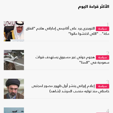
الأكثر قراءة اليوم
1
التويجري يرد على أكاديمي إماراتي هاجم "اتفاق
سياسة
مكة".. "اللي اختشوا ماتوا"
2
هجوم حوثي غير مسبوق يستهدف قوات
سياسة
سعودية في "المخا"
3
إعلام إيراني ينشر أول ظهور مصور لمجتبى
سياسة
خامنئي منذ توليه منصب المرشد (شاهد)
4