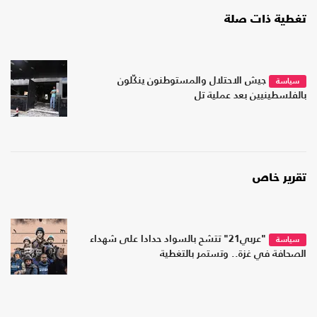
تغطية ذات صلة
جيش الاحتلال والمستوطنون ينكّلون
سياسة
بالفلسطينيين بعد عملية تل
تقرير خاص
"عربي21" تتشح بالسواد حدادا على شهداء
سياسة
الصحافة في غزة.. وتستمر بالتغطية