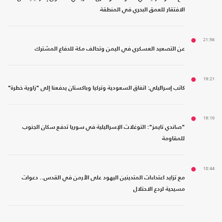
الافتقار للعمق البحري في المنطقة
21:56
عن التصعيد العسكري في اليمن وتحالف مكة للدفاع المشترك
19:21
كاتب إسرائيلي: اتفاق السعودية وتركيا وباكستان يدفعنا إلى "زاوية خطرة"
19:10
"صاندي تايمز": التوغلات الإسرائيلية في سوريا تدفع سكان الجنوب
للمقاومة
18:44
مع تزايد اعتداءات المتدينين اليهود على الأرمن في القدس.. دعوات
مسيحية لردع الاحتلال