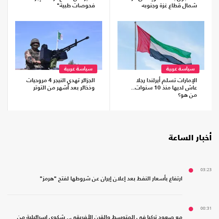
شمال قطاع غزة وجنوبه
فحوصات طبية"
سياسة عربية
سياسة عربية
الإمارات تسلم أيرلندا رجلا
الجزائر تهدي النيجر 4 مروحيات
عاش لديها منذ 10 سنوات..
وذخائر بعد أشهر من التوتر
من هو؟
أخبار الساعة
03:23
ارتفاع بأسعار النفط بعد إعلان إيران عن شروطها لفتح "هرمز"
00:31
مع صعود تركيا في المتوسط والقرن الأفريقي.. شكوى إسرائيلية من