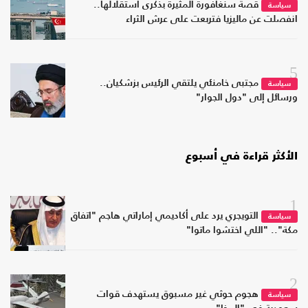
قصة سنغافورة المثيرة بذكرى استقلالها..
سياسة
انفصلت عن ماليزيا فتربعت على عرش الثراء
5
مجتبى خامنئي يلتقي الرئيس بزشكيان..
سياسة
ورسائل إلى "دول الجوار"
الأكثر قراءة في أسبوع
1
التويجري يرد على أكاديمي إماراتي هاجم "اتفاق
سياسة
مكة".. "اللي اختشوا ماتوا"
2
هجوم حوثي غير مسبوق يستهدف قوات
سياسة