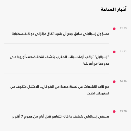
أخبار الساعة
22:45
مسؤول إسرائيلي سابق يرجح أن يقود اتفاق غزة إلى دولة فلسطينية
21:22
"إسرائيل" تراقب أزمة سبتة.. المغرب يكشف نقطة ضعف أوروبا على
حدودها مع أفريقيا
20:19
مع تزايد التقديرات عن نسخة جديدة من الطوفان.. الاحتلال متخوف من
استهداف إيلات
19:58
صحفي إسرائيلي يكشف ما قاله نتنياهو قبل أيام من هجوم 7 أكتوبر