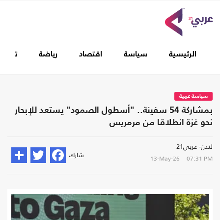
الرئيسية
سياسة
اقتصاد
رياضة
تغطيا
سياسة عربية
بمشاركة 54 سفينة.. "أسطول الصمود" يستعد للإبحار
نحو غزة انطلاقا من مرمريس
لندن- عربي21
شارك
13-May-26
07:31 PM