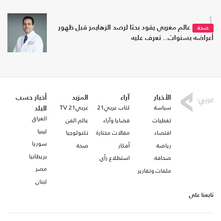
1
عالم مغربي يقود بحثا لرصد الزهايمر قبل ظهور
صحة
أعراضه بسنوات.. تعرف عليه
الأخبار
آراء
المزيد
أخبار حسب
سياسة
كتاب عربي21
عربي21 TV
البلد
العراق
تغطيات
قضايا وآراء
عالم الفن
ليبيا
اقتصاد
مقالات مختارة
تكنولوجيا
سوريا
رياضة
أفكار
صحة
بريطانيا
صحافة
استطلاع رأي
مصر
ملفات وتقارير
لبنان
تابعنا على