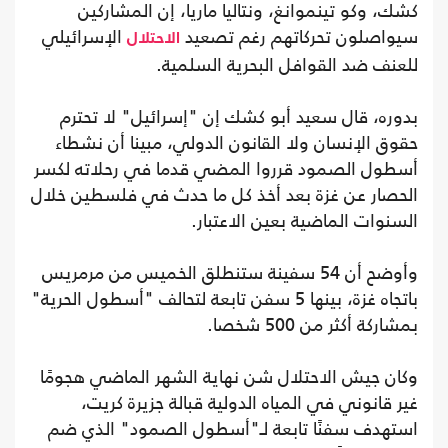
كشك، وكو تينموانغ، ونتاليا ماريا، إن المشاركين
سيواصلون تحركاتهم رغم تصعيد
الإسرائيلي
الاحتلال
للعنف ضد القوافل البحرية السلمية.
بدوره، قال سعيد أبو كشك إن "إسرائيل" لا تحترم
حقوق الإنسان ولا القانون الدولي، مبينا أن نشطاء
أسطول الصمود قرروا المضي قدما في رحلاته لكسر
الحصار عن غزة بعد أخذ كل ما حدث في فلسطين خلال
السنوات الماضية بعين الاعتبار.
وأوضح أن 54 سفينة ستنطلق الخميس من مرمريس
باتجاه غزة، بينها 5 سفن تابعة لتحالف "أسطول الحرية"
بمشاركة أكثر من 500 شخصا.
وكان جيش الاحتلال شن نهاية الشهر الماضي هجومًا
غير قانوني في المياه الدولية قبالة جزيرة كريت،
استهدف سفنًا تابعة لـ"أسطول الصمود" الذي ضم