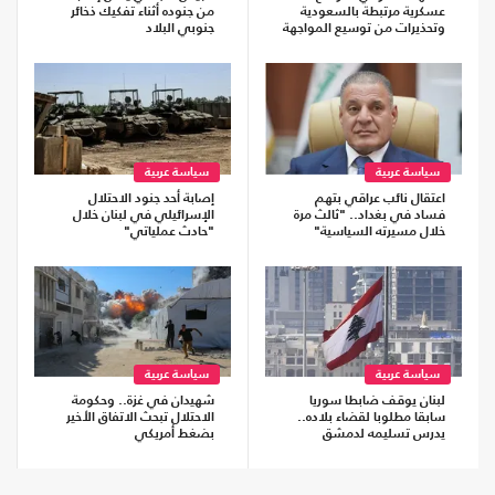
عسكرية مرتبطة بالسعودية
من جنوده أثناء تفكيك ذخائر
وتحذيرات من توسيع المواجهة
جنوبي البلاد
سياسة عربية
سياسة عربية
اعتقال نائب عراقي بتهم
إصابة أحد جنود الاحتلال
فساد في بغداد.. "ثالث مرة
الإسرائيلي في لبنان خلال
خلال مسيرته السياسية"
"حادث عملياتي"
سياسة عربية
سياسة عربية
لبنان يوقف ضابطا سوريا
شهيدان في غزة.. وحكومة
سابقا مطلوبا لقضاء بلاده..
الاحتلال تبحث الاتفاق الأخير
يدرس تسليمه لدمشق
بضغط أمريكي