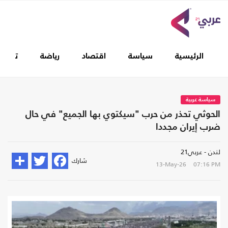
الرئيسية
سياسة
اقتصاد
رياضة
تغطيا
سياسة عربية
الحوثي تحذر من حرب "سيكتوي بها الجميع" في حال
ضرب إيران مجددا
لندن - عربي21
شارك
13-May-26
07:16 PM