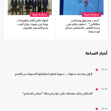
سياسة عربية
سياسة عربية
"ضرب وصعق ورصاص
انتهاء ثاني أيام مفاوضات
مطاطي".. تدهور خطير في
روما بين بيروت وتل أبيب..
صحة الطبيب المعتقل حسام
رغم التصعيد بالجنوب
أبو صفية
أخبار الساعة
06:56
لأول مرة منذ سنوات.. سوريا تتجاوز احتياجاتها السنوية من القمح
06:48
الاحتلال يكثف هجماته على غزة رغم خطة "مجلس السلام"
06:36