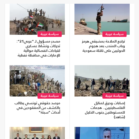
سياسة عربية
سياسة عربية
تراجع الملاحة بمضيقي هرمز
مصدر مسؤول لـ "عربي21":
وباب المندب بعد هجوم
تحركات ونشاط عسكري
الحوثيين على ناقلة سعودية
لقيادات انفصالية موالية
للإمارات في محافظة نفطية
سياسة عربية
سياسة عربية
إصابات وحرق لمنازل
مرصد حقوقي تونسي يطالب
الفلسطينيين.. هجمات
بالكشف عن المفقودين في
للمستوطنين جنوب الخليل
أحداث "سبتة"
(شاهد)