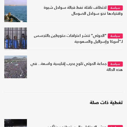
اختطاف ناقلة نفط قبالة سواحل شبوة
سياسة
واقتيادها نحو سواحل الصومال
"الحوثي" تنشر اعترافات متورطين بالتجسس
سياسة
لـ"أمريكا وإسرائيل والسعودية
جماعة الحوثي تلوح بحرب إقليمية واسعة.. في
سياسة
هذه الحالة
تغطية ذات صلة