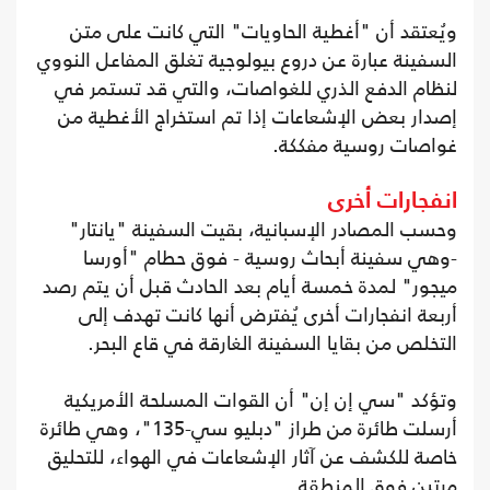
ويُعتقد أن "أغطية الحاويات" التي كانت على متن
السفينة عبارة عن دروع بيولوجية تغلق المفاعل النووي
لنظام الدفع الذري للغواصات، والتي قد تستمر في
إصدار بعض الإشعاعات إذا تم استخراج الأغطية من
غواصات روسية مفككة.
انفجارات أخرى
وحسب المصادر الإسبانية، بقيت السفينة "يانتار"
-وهي سفينة أبحاث روسية - فوق حطام "أورسا
ميجور" لمدة خمسة أيام بعد الحادث قبل أن يتم رصد
أربعة انفجارات أخرى يُفترض أنها كانت تهدف إلى
التخلص من بقايا السفينة الغارقة في قاع البحر.
وتؤكد "سي إن إن" أن القوات المسلحة الأمريكية
أرسلت طائرة من طراز "دبليو سي-135"، وهي طائرة
خاصة للكشف عن آثار الإشعاعات في الهواء، للتحليق
مرتين فوق المنطقة.