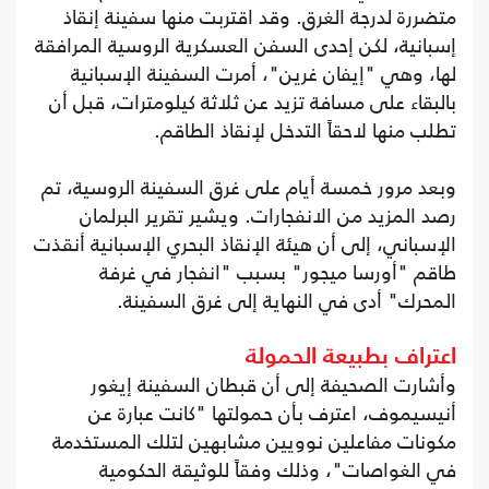
متضررة لدرجة الغرق. وقد اقتربت منها سفينة إنقاذ
إسبانية، لكن إحدى السفن العسكرية الروسية المرافقة
لها، وهي "إيفان غرين"، أمرت السفينة الإسبانية
بالبقاء على مسافة تزيد عن ثلاثة كيلومترات، قبل أن
تطلب منها لاحقاً التدخل لإنقاذ الطاقم.
وبعد مرور خمسة أيام على غرق السفينة الروسية، تم
رصد المزيد من الانفجارات. ويشير تقرير البرلمان
الإسباني، إلى أن هيئة الإنقاذ البحري الإسبانية أنقذت
طاقم "أورسا ميجور" بسبب "انفجار في غرفة
المحرك" أدى في النهاية إلى غرق السفينة.
اعتراف بطبيعة الحمولة
وأشارت الصحيفة إلى أن قبطان السفينة إيغور
أنيسيموف، اعترف بأن حمولتها "كانت عبارة عن
مكونات مفاعلين نوويين مشابهين لتلك المستخدمة
في الغواصات"، وذلك وفقاً للوثيقة الحكومية