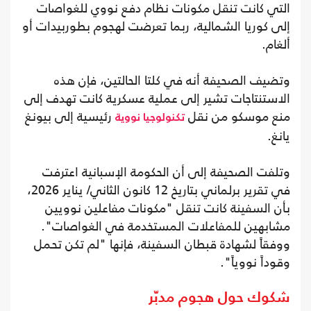
التي كانت تنقل مكونات نظام دفع نووي للغواصات
إلى كوريا الشمالية، ربما تعرضت لهجوم بطوربيدات أو
ألغام.
وتضيف الصحيفة أنه في كلتا الحالتين، فإن هذه
الاستنتاجات تشير إلى عملية عسكرية كانت تهدف إلى
منع موسكو من نقل
رئيسية إلى بيونغ
تكنولوجيا نووية
يانغ.
وتلفت الصحيفة إلى أن الحكومة الإسبانية اعترفت
في تقرير برلماني بتاريخ 12 كانون الثاني/ يناير 2026،
بأن السفينة كانت تنقل "مكونات مفاعلين نوويين
مشابهين للمفاعلات المستخدمة في الغواصات".
ووفقاً لشهادة قبطان السفينة، فإنها "لم تكن تحمل
وقوداً نووياً".
شكوك حول هجوم مدبّر