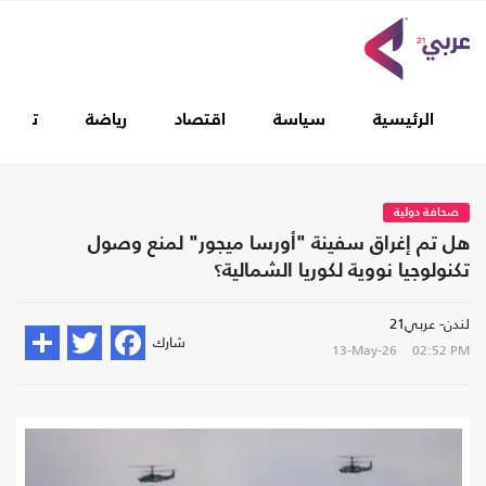
الرئيسية
سياسة
اقتصاد
رياضة
تغطيا
صحافة دولية
هل تم إغراق سفينة "أورسا ميجور" لمنع وصول
تكنولوجيا نووية لكوريا الشمالية؟
لندن- عربي21
شارك
13-May-26
02:52 PM