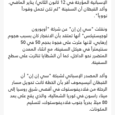
الإسبانية المؤرخة في 12 كانون الثاني/ يناير الماضي.
وأكد القبطان أن السفينة "لم تكن تحمل وقوداً
نووياً".
ونقلت "سي إن إن" عن شركة "أوبورون
لوجيستيكس" أنها تعتقد بأن الانفجار كان بسبب هجوم
إرهابي، لأنها عثرت على فجوة بحجم 50 في 50
سنتيمتراً في هيكل السفينة، مع انثناء المعدن
المتضرر نحو الداخل، كما أن الشظايا تناثرت على سطح
السفينة.
وأكد المصدر الإسباني لشبكة "سي إن إن" أن
القبطان أنيسيموف أقر بأن الخطة كانت تحويل مسار
الرحلة من فلاديفوستوك في أقصى شرق روسيا إلى
ميناء راسون في كوريا الشمالية، والذي يقع على بعد
80 ميلاً بحرياً جنوب فلاديفوستوك، لتسليم
المكونات.