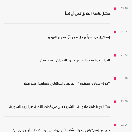
05:26
فشل خارطة الطريق قبل أن تبدأ
05:24
إسرائيل ترفض أي حل في غزّة سوى التهجير
04:47
الثوابت والمتغيرات في دعوة الإخوان المسلمين
01:16
"دولة معادية وخطيرة".. تحريض إسرائيلي متواصل ضد قطر
23:36
مشاريع بتكلفة مليونية.. الشرع يعلن عن خطط لتنمية دير الزور السورية
22:24
تحريض إسرائيلي لإنهاء نشاط الأونروا في غزة.. "سلاح أيديولوجي"