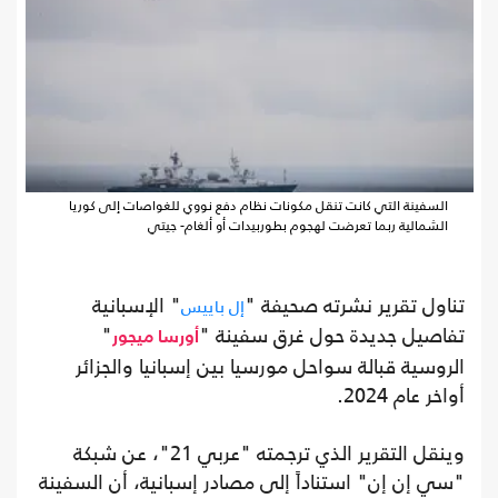
السفينة التي كانت تنقل مكونات نظام دفع نووي للغواصات إلى كوريا
الشمالية ربما تعرضت لهجوم بطوربيدات أو ألغام- جيتي
تناول تقرير نشرته صحيفة "
" الإسبانية
إل باييس
تفاصيل جديدة حول غرق سفينة "
"
أورسا ميجور
الروسية قبالة سواحل مورسيا بين إسبانيا والجزائر
أواخر عام 2024.
وينقل التقرير الذي ترجمته "عربي 21"، عن شبكة
"سي إن إن" استناداً إلى مصادر إسبانية، أن السفينة