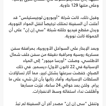
وعلى متنها 129 حاوية.
وقبل ذلك، كانت شركة "أوبورون لوجيستيكس" قد
أعلنت أن السفينة تمتلك ترخيصاً لنقل المواد النووية،
ويدل مقطع فيديو حللته شبكة "سي إن إن" على أن
الحمولة كانت نووية.
وبعد الإبحار على السواحل الأوروبية، بمرافقة سفن
عسكرية روسية ومراقبة دقيقة من سفن حلف شمال
الأطلسي، وصلت "أورسا ميجور" إلى المياه
الإسبانية في 22 كانون الأول/ ديسمبر. في ذلك
الصباح، خفضت سرعتها بشكل كبير، مما أثار تساؤلات
السلطات الإسبانية، وأفاد ركابها بأن كل شيء على ما
يرام. ولكن بعد حوالي 24 ساعة، غيّرت مسارها
وأطلقت نداء استغاثة وسط الانفجارات.
وتنقل "سي إن إن" مصدر آخر أن السفينة لم تبدُ