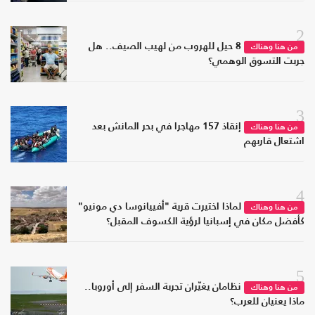
2
8 حيل للهروب من لهيب الصيف.. هل
من هنا وهناك
جربت التسوق الوهمي؟
3
إنقاذ 157 مهاجرا في بحر المانش بعد
من هنا وهناك
اشتعال قاربهم
4
لماذا اختيرت قرية "أفييانوسا دي مونيو"
من هنا وهناك
كأفضل مكان في إسبانيا لرؤية الكسوف المقبل؟
5
نظامان يغيّران تجربة السفر إلى أوروبا..
من هنا وهناك
ماذا يعنيان للعرب؟