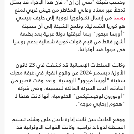
وحسب شبكة "سي إن إن"، فإن هذا الإجراء قد يمثل
تدخلاً غير معتاد وعالي المخاطر من جيش غربي لمنع
من إرسال تكنولوجيا نووية إلى حليف رئيسي
روسيا
هو كوريا الشمالية. وتلمح الشبكة إلى أن سفينة
"أورسا ميجور" ربما أغرقتها دولة غربية بعد بضعة
أشهر فقط من قيام قوات كورية شمالية بدعم روسيا
في حربها ضد أوكرانيا.
وكانت السلطات الإسبانية قد كشفت في 23 كانون
الأول/ ديسمبر 2024 عن وقوع انفجار في غرفة محرك
سفينة "أورسا ميجور" الروسية. وبعد وقت قصير من
الحادثة، أكدت الشركة المالكة للسفينة، وهي شركة
"أوبورون لوجيستيكس" الحكومية، أنها كانت هدفاً لـ
"هجوم إرهابي موجه".
ووقع الحادث حين كانت إدارة بايدن على وشك تسليم
السلطة لدونالد ترامب، وكانت القوات الأوكرانية قد