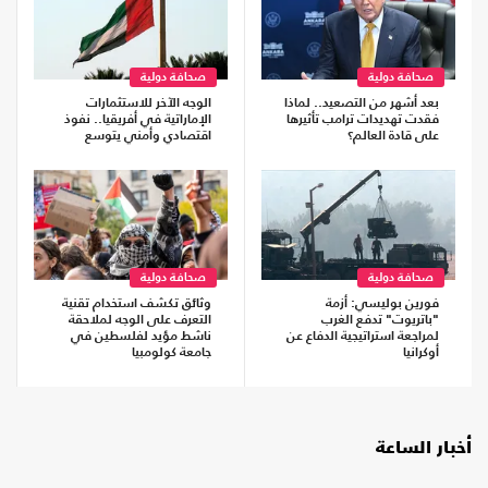
صحافة دولية
صحافة دولية
بعد أشهر من التصعيد.. لماذا
الوجه الآخر للاستثمارات
فقدت تهديدات ترامب تأثيرها
الإماراتية في أفريقيا.. نفوذ
على قادة العالم؟
اقتصادي وأمني يتوسع
صحافة دولية
صحافة دولية
فورين بوليسي: أزمة
وثائق تكشف استخدام تقنية
"باتريوت" تدفع الغرب
التعرف على الوجه لملاحقة
لمراجعة استراتيجية الدفاع عن
ناشط مؤيد لفلسطين في
أوكرانيا
جامعة كولومبيا
أخبار الساعة