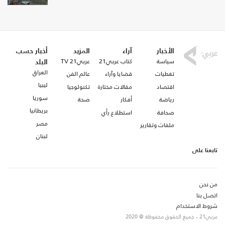
الأخبار
آراء
المزيد
أخبار حسب
سياسة
كتاب عربي21
عربي21 TV
البلد
العراق
تغطيات
قضايا وآراء
عالم الفن
ليبيا
اقتصاد
مقالات مختارة
تكنولوجيا
سوريا
رياضة
أفكار
صحة
بريطانيا
صحافة
استطلاع رأي
مصر
ملفات وتقارير
لبنان
تابعنا على
من نحن
اتصل بنا
شروط الاستخدام
عربي21 ، جميع الحقوق محفوظة @ 2020