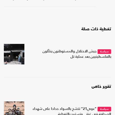
تغطية ذات صلة
جيش الاحتلال والمستوطنون ينكّلون
سياسة
بالفلسطينيين بعد عملية تل
تقرير خاص
"عربي21" تتشح بالسواد حدادا على شهداء
سياسة
الصحافة في غزة.. وتستمر بالتغطية