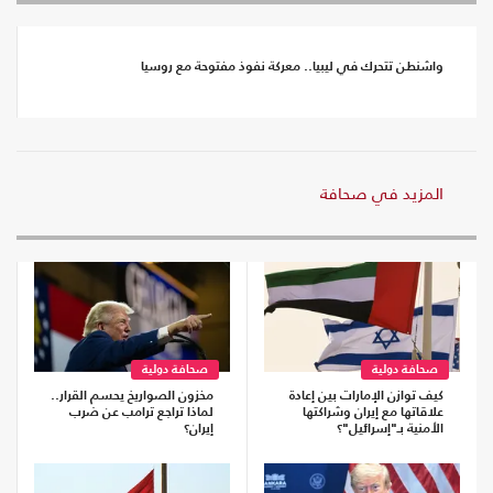
واشنطن تتحرك في ليبيا.. معركة نفوذ مفتوحة مع روسيا
المزيد في صحافة
صحافة دولية
صحافة دولية
كيف توازن الإمارات بين إعادة
مخزون الصواريخ يحسم القرار..
علاقاتها مع إيران وشراكتها
لماذا تراجع ترامب عن ضرب
الأمنية بـ"إسرائيل"؟
إيران؟