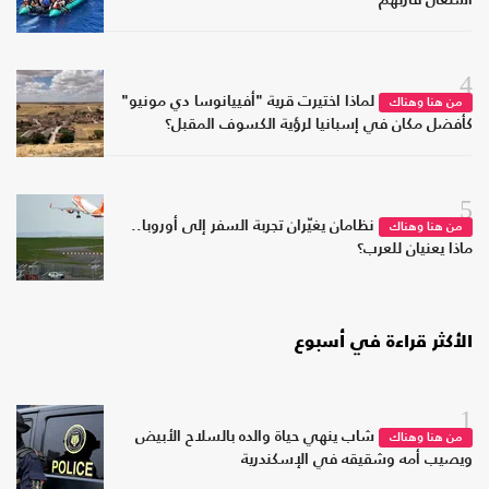
4
لماذا اختيرت قرية "أفييانوسا دي مونيو"
من هنا وهناك
كأفضل مكان في إسبانيا لرؤية الكسوف المقبل؟
5
نظامان يغيّران تجربة السفر إلى أوروبا..
من هنا وهناك
ماذا يعنيان للعرب؟
الأكثر قراءة في أسبوع
1
شاب ينهي حياة والده بالسلاح الأبيض
من هنا وهناك
ويصيب أمه وشقيقه في الإسكندرية