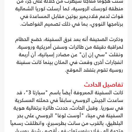
شنت هجوماً مفاجئاً سيطرت من خلاله على جزء من
منطقة كورسك الروسية، كما أرسلت كوريا الشمالية
قوات لدعم فلاديمير بوتين مقابل المساعدة في
برنامجها النووي، بما في ذلك تصميم الغواصات.
وذكرت الصحيفة أنه بعد غرق السفينة، خضع الحطام
لمراقبة دقيقة من طائرات وسفن أمريكية وروسية.
ونقلت "سي إن إن" عن مصادر إسبانية، أن أربعة
انفجارات أخرى وقعت في المكان بينما كانت سفينة
روسية تقوم بتفقد الموقع.
تفاصيل الحادث
كانت السفينة المعروفة أيضاً باسم "سبارتا 3"، قد
ساعدت الجيش الروسي سابقاً في حملته العسكرية
في سوريا. وقبل الحادث، حددت طائرة برتغالية هوية
السفينة في ميناء "أوست لوغا" الروسي على بحر
البلطيق، بالقرب من سانت بطرسبرغ، وانطلقت رسمياً
متجهة إلى فلاديفوستوك في أقصى شرق روسيا،