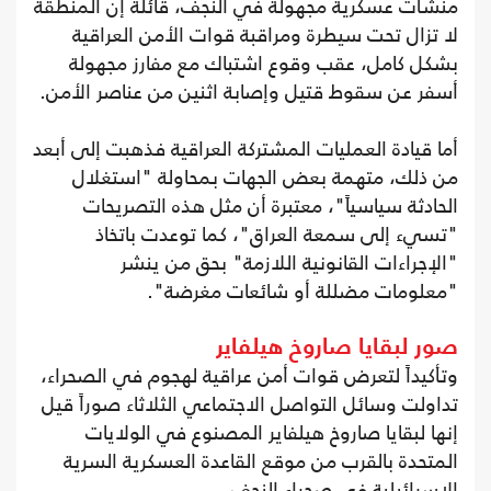
منشآت عسكرية مجهولة في النجف، قائلة إن المنطقة
لا تزال تحت سيطرة ومراقبة قوات الأمن العراقية
بشكل كامل، عقب وقوع اشتباك مع مفارز مجهولة
أسفر عن سقوط قتيل وإصابة اثنين من عناصر الأمن.
أما قيادة العمليات المشتركة العراقية فذهبت إلى أبعد
من ذلك، متهمة بعض الجهات بمحاولة "استغلال
الحادثة سياسياً"، معتبرة أن مثل هذه التصريحات
"تسيء إلى سمعة العراق"، كما توعدت باتخاذ
"الإجراءات القانونية اللازمة" بحق من ينشر
"معلومات مضللة أو شائعات مغرضة".
صور لبقايا صاروخ هيلفاير
وتأكيداً لتعرض قوات أمن عراقية لهجوم في الصحراء،
تداولت وسائل التواصل الاجتماعي الثلاثاء صوراً قيل
إنها لبقايا صاروخ هيلفاير المصنوع في الولايات
المتحدة بالقرب من موقع القاعدة العسكرية السرية
الإسرائيلية في صحراء النجف.