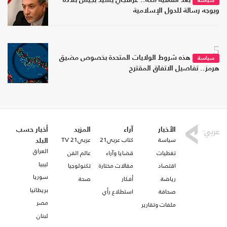
بعد اتفاقية مكة.. عراقجي يشيد بجيش بلاده
سياسة
ويوجه رسالة للدول الإسلامية
5
هذه شروط الولايات المتحدة بخصوص مضيق
سياسة
هرمز.. تفاصيل الاتفاق المقترح
الأخبار
آراء
المزيد
أخبار حسب
سياسة
كتاب عربي21
عربي21 TV
البلد
العراق
تغطيات
قضايا وآراء
عالم الفن
ليبيا
اقتصاد
مقالات مختارة
تكنولوجيا
سوريا
رياضة
أفكار
صحة
بريطانيا
صحافة
استطلاع رأي
مصر
ملفات وتقارير
لبنان