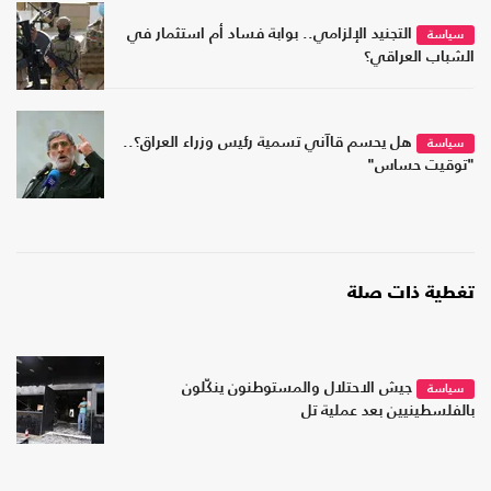
التجنيد الإلزامي.. بوابة فساد أم استثمار في
سياسة
الشباب العراقي؟
هل يحسم قاآني تسمية رئيس وزراء العراق؟..
سياسة
"توقيت حساس"
تغطية ذات صلة
جيش الاحتلال والمستوطنون ينكّلون
سياسة
بالفلسطينيين بعد عملية تل