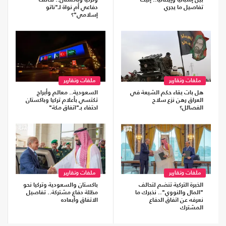
بين إسبانيا وإيطاليا.. إليك
وتركيا وباكستان.. تحالف
تفاصيل ما يجري
دفاعي أم نواة لـ"ناتو
إسلامي"؟
ملفات وتقارير
ملفات وتقارير
هل بات بقاء حكم الشيعة في
السعودية.. معالم وأبراج
العراق رهن نزع سلاح
تكتسي بأعلام تركيا وباكستان
الفصائل؟
احتفاء بـ"اتفاق مكة"
ملفات وتقارير
ملفات وتقارير
الخبرة التركية تنضم لتحالف
باكستان والسعودية وتركيا نحو
"المال والنووي".. نخبرك ما
مظلة دفاع مشتركة.. تفاصيل
نعرفه عن اتفاق الدفاع
الاتفاق وأبعاده
المشترك