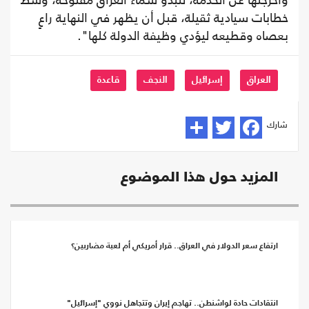
وأخرجتها عن الخدمة، لتبدو سماء العراق مفتوحة، وسط
خطابات سيادية ثقيلة، قبل أن يظهر في النهاية راعٍ
بعصاه وقطيعه ليؤدي وظيفة الدولة كلها".
العراق
إسرائيل
النجف
قاعدة
شارك
المزيد حول هذا الموضوع
ارتفاع سعر الدولار في العراق.. قرار أمريكي أم لعبة مضاربين؟
انتقادات حادة لواشنطن.. تهاجم إيران وتتجاهل نووي "إسرائيل"