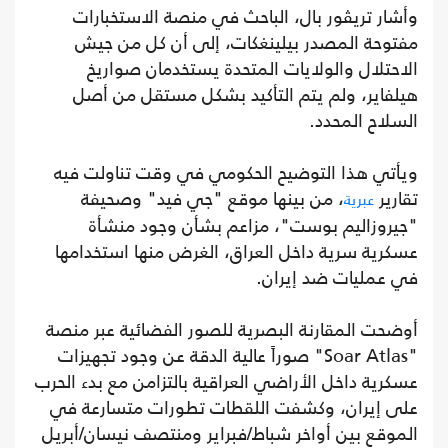
وأشار تريڤور بال، الباحث في منصة الاستخبارات
مفتوحة المصدر بيلينغكات، إلى أن كل من جيش
الاحتلال والولايات المتحدة يستخدمان صواريخ
هيلفاير، ولم يتم التأكيد بشكل مستقل من أصل
السلاح المحدد.
ويأتي هذا التوضيح الحكومي في وقت تناولت فيه
تقارير
، من بينها موقع "جي فيد" وصحيفة
عبرية
"جيروزاليم بوست"، مزاعم بشأن وجود منشأة
عسكرية سرية داخل العراق، الغرض منها استخدامها
في عمليات ضد إيران.
أوضحت المقارنة البصرية للصور الفضائية عبر منصة
"Soar Atlas" صوراً عالية الدقة عن وجود تجهيزات
عسكرية داخل الأراضي العراقية بالتزامن مع بدء الحرب
على إيران، وكشفت اللقطات تطورات متسارعة في
الموقع بين أواخر شباط/فبراير ومنتصف نيسان/أبريل