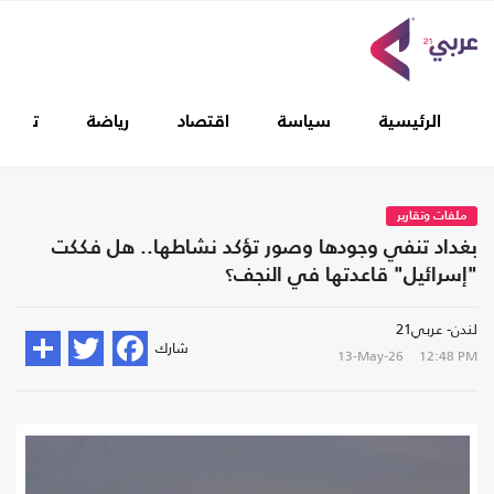
الرئيسية
سياسة
اقتصاد
رياضة
تغطيا
ملفات وتقارير
بغداد تنفي وجودها وصور تؤكد نشاطها.. هل فككت
"إسرائيل" قاعدتها في النجف؟
لندن- عربي21
شارك
13-May-26
12:48 PM