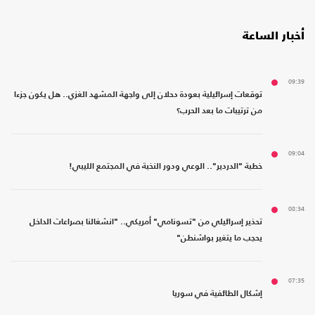
أخبار الساعة
09:39
توقعات إسرائيلية بعودة دحلان إلى واجهة المشهد الغزي.. هل يكون جزءا
من ترتيبات ما بعد الحرب؟
09:04
خطبة "الدردير".. الوعي ودور النخبة في المجتمع الليبي!
08:34
تحذير إسرائيلي من "تسونامي" أمريكي.. "انشغالنا بصراعات الداخل
يحجب ما يتغير بواشنطن"
07:35
إشكال الطائفية في سوريا