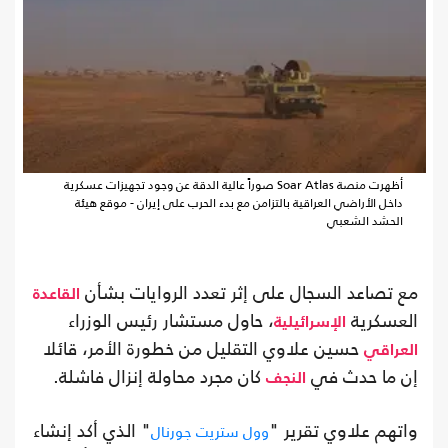
أظهرت منصة Soar Atlas صوراً عالية الدقة عن وجود تجهيزات عسكرية
داخل الأراضي العراقية بالتزامن مع بدء الحرب على إيران - موقع هيئة
الحشد الشعبي
مع تصاعد السجال على إثر تعدد الروايات بشأن
القاعدة
العسكرية
، حاول مستشار رئيس الوزراء
الإسرائيلية
حسين علاوي التقليل من خطورة الأمر، قائلا
العراقي
إن ما حدث في
كان مجرد محاولة إنزال فاشلة.
النجف
واتهم علاوي تقرير "
" الذي أكد إنشاء
وول ستريت جورنال