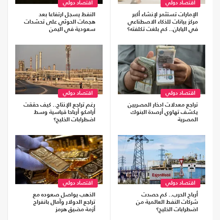
اقتصاد دولي
اقتصاد دولي
الإمارات تستثمر لإنشاء أكبر
النفط يسجل ارتفاعا بعد
مركز بيانات للذكاء الاصطناعي
هجمات الحوثي على تحشدات
في اليابان.. كم بلغت تكلفته؟
سعودية في اليمن
اقتصاد دولي
اقتصاد دولي
تراجع معدلات ادخار المصريين
رغم تراجع الإنتاج.. كيف حققت
يكشف تهاوي أرصدة البنوك
أرامكو أرباحا قياسية وسط
المصرية
اضطرابات الخليج؟
اقتصاد دولي
اقتصاد دولي
أرباح الحرب.. كم حصدت
الذهب يواصل صعوده مع
شركات النفط العالمية من
تراجع الدولار وآمال بانفراج
اضطرابات الخليج؟
أزمة مضيق هرمز