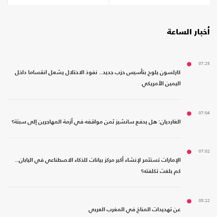
أخبار الساعة
07:25
كارلسون يلوح بتأسيس حزب جديد.. نفوذ الاحتلال يشعل انقساما داخل
اليمين الأمريكي
07:04
الغارديان: هل يدفع سانشيز ثمن مواقفه في أزمة المهاجرين إلى سبتة؟
07:02
الإمارات تستثمر لإنشاء أكبر مركز بيانات للذكاء الاصطناعي في اليابان..
كم بلغت تكلفته؟
05:22
عن تهديدات المناخ في المغرب العربي