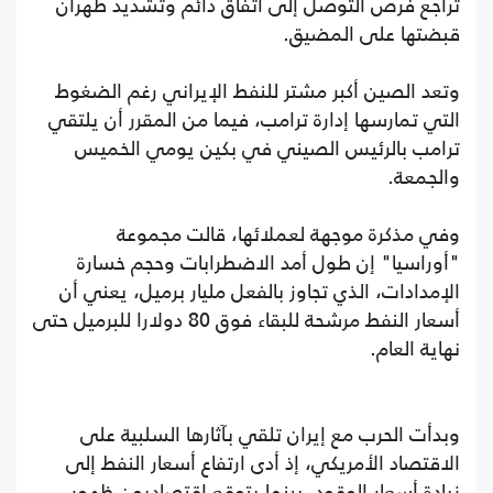
تراجع فرص التوصل إلى اتفاق دائم وتشديد طهران
قبضتها على المضيق.
وتعد الصين أكبر مشتر للنفط الإيراني رغم الضغوط
التي تمارسها إدارة ترامب، فيما من المقرر أن يلتقي
ترامب بالرئيس الصيني في بكين يومي الخميس
والجمعة.
وفي مذكرة موجهة لعملائها، قالت مجموعة
"أوراسيا" إن طول أمد الاضطرابات وحجم خسارة
الإمدادات، الذي تجاوز بالفعل مليار برميل، يعني أن
أسعار النفط مرشحة للبقاء فوق 80 دولارا للبرميل حتى
نهاية العام.
وبدأت الحرب مع إيران تلقي بآثارها السلبية على
الاقتصاد الأمريكي، إذ أدى ارتفاع أسعار النفط إلى
زيادة أسعار الوقود، بينما يتوقع اقتصاديون ظهور