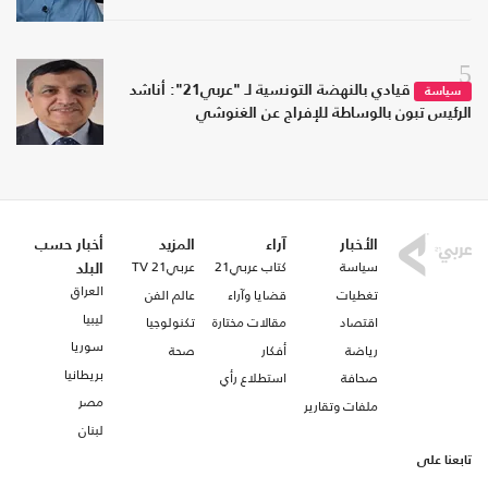
5
قيادي بالنهضة التونسية لـ "عربي21": أناشد
سياسة
الرئيس تبون بالوساطة للإفراج عن الغنوشي
الأخبار
آراء
المزيد
أخبار حسب
سياسة
كتاب عربي21
عربي21 TV
البلد
العراق
تغطيات
قضايا وآراء
عالم الفن
ليبيا
اقتصاد
مقالات مختارة
تكنولوجيا
سوريا
رياضة
أفكار
صحة
بريطانيا
صحافة
استطلاع رأي
مصر
ملفات وتقارير
لبنان
تابعنا على