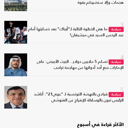
هجمات وإلا سنضربكم بقوة
3
ما هي الخطوة التالية لـ"أيباك" بعد خسارتها أمام
سياسة
عبد الرحمن السيد في ميشيغان؟
4
تسلم 5 ملايين دولار.. البيت الأبيض: على
سياسة
الإمارات منع أحد أدواتها من مهاجمة ترامب
5
قيادي بالنهضة التونسية لـ "عربي21": أناشد
سياسة
الرئيس تبون بالوساطة للإفراج عن الغنوشي
الأكثر قراءة في أسبوع