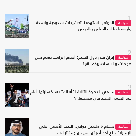
1
الحوثي: استهدفنا تحشيدات سعودية واسعة
سياسة
وأوقعنا مئات القتلى والجرحى
2
إيران تحذر دول الخليج: أقنعوا ترامب بعدم شن
سياسة
هجمات وإلا سنضربكم بقوة
3
ما هي الخطوة التالية لـ"أيباك" بعد خسارتها أمام
سياسة
عبد الرحمن السيد في ميشيغان؟
4
تسلم 5 ملايين دولار.. البيت الأبيض: على
سياسة
الإمارات منع أحد أدواتها من مهاجمة ترامب