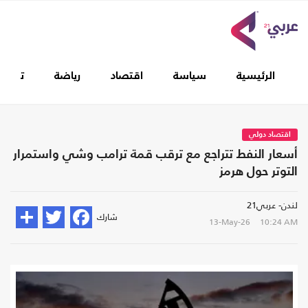
الرئيسية
سياسة
اقتصاد
رياضة
تغطيا
اقتصاد دولي
أسعار النفط تتراجع مع ترقب قمة ترامب وشي واستمرار
التوتر حول هرمز
لندن- عربي21
شارك
13-May-26
10:24 AM