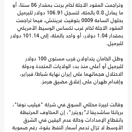
وتراجعت العقود الآجلة لخام برنت بمقدار 86 سنتا، أو
ما يعادل 0.8 بالمئة، لتسجل 106.91 دولار للبرميل
بحلول الساعة 0809 بتوقيت غرينتش، فيما تراجعت
العقود الآجلة لخام غرب تكساس الوسيط الأمريكي
بمقدار 1.04 دولار، أو واحد بالمئة، إلى 101.14 دولار
للبرميل.
وظل الخامان يتداولان قرب مستوى 100 دولار
للبرميل أو أعلى منذ بدء الولايات المتحدة ودولة
الاحتلال هجماتهما على إيران نهاية شباط/ فبراير،
وإقدام طهران على إغلاق مضيق هرمز.
وقالت كبيرة محللي السوق في شركة "فيليب نوفا"،
بريانكا ساشديفا لـ"رويترز"، إن المخاوف المرتبطة
بانقطاع الإمدادات وحالة عدم اليقين في الشرق
الأوسط لا تزال تدعم أسعار النفط بقوة، رغم صعوبة