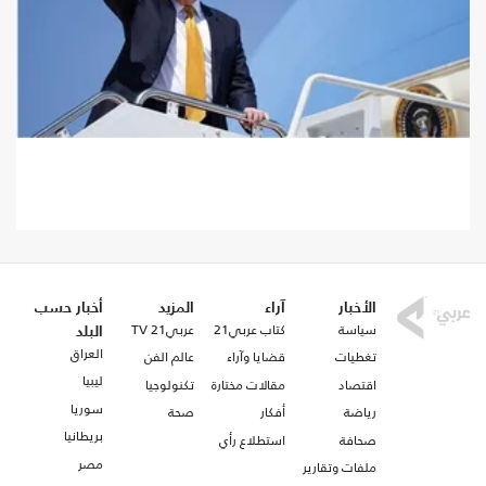
تحديثات جديدة.. انقر للتحديثات..
الأخبار
آراء
المزيد
أخبار حسب
سياسة
كتاب عربي21
عربي21 TV
البلد
العراق
تغطيات
قضايا وآراء
عالم الفن
ليبيا
اقتصاد
مقالات مختارة
تكنولوجيا
سوريا
رياضة
أفكار
صحة
بريطانيا
صحافة
استطلاع رأي
مصر
ملفات وتقارير