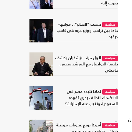
تعرف إليه
2
بسبب "الذخائر".. مواجهة
سياسة
حادة بين ترامب ووزير حربه في كامب
ديفيد
3
لأول مرة.. بزشكيان يكشف
سياسة
طبيعة التواصل مع المرشد مجتبى
خامنئي
4
لماذا تتردد مصر في
سياسة
الانضمام لتحالف بحري تقوده
السعودية وتغيب عنه الإمارات؟
ن
5
أمريكا ترفع عقوبات مرتبطة
سياسة
بإيران.. وترامب يشيد بتقدم