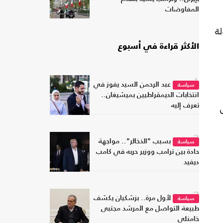
المفاوضات
لة
الأكثر قراءة في أسبوع
1
عبد الرحمن السيد يفوز في
سياسة
انتخابات الديمقراطيين بميشيغان..
تعرف إليه
2
بسبب "الذخائر".. مواجهة
سياسة
حادة بين ترامب ووزير حربه في كامب
ديفيد
3
لأول مرة.. بزشكيان يكشف
سياسة
طبيعة التواصل مع المرشد مجتبى
خامنئي