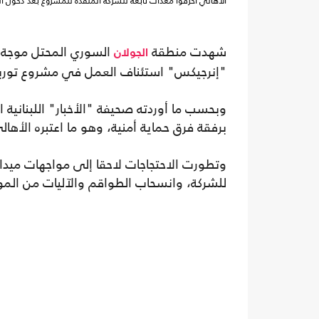
الأهالي أحرقوا معدات تابعة للشركة المنفذة للمشروع بعد دخول آلي
شهدت منطقة
السوري المحتل موجة ج
الجولان
"إنرجيكس" استئناف العمل في مشروع توربين
وبحسب ما أوردته صحيفة "الأخبار" اللبنانية ا
برفقة فرق حماية أمنية، وهو ما اعتبره الأه
وتطورت الاحتجاجات لاحقا إلى مواجهات ميدان
للشركة، وانسحاب الطواقم والآليات من ا