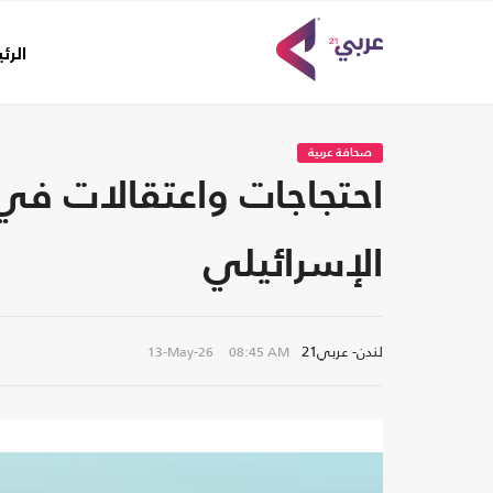
الرئ
صحافة عربية
احتجاجات واعتقالات في 
الإسرائيلي
لندن- عربي21
13-May-26
08:45 AM