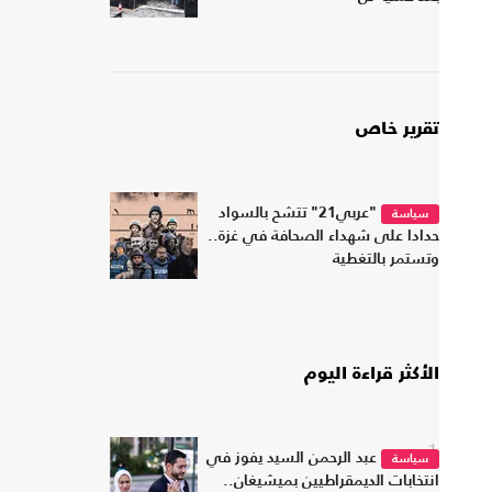
تقرير خاص
"عربي21" تتشح بالسواد
سياسة
حدادا على شهداء الصحافة في غزة..
وتستمر بالتغطية
الأكثر قراءة اليوم
1
عبد الرحمن السيد يفوز في
سياسة
انتخابات الديمقراطيين بميشيغان..