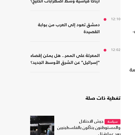
أرباحا قياسية وسط اضطرابات الخليج؟
12:10
دمشق تعود إلى العرب من بوابة
.
القصيدة
12:02
المعركة على الممر.. هل يمكن إقصاء
"إسرائيل" عن الشرق الأوسط الجديد؟
عة
تغطية ذات صلة
جيش الاحتلال
سياسة
والمستوطنون ينكّلون بالفلسطينيين
بعد عملية تل