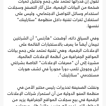
تقول إن قدراتها تعتمد على جمع وتحليل كميات
ضخمة من البيانات الرقمية، مثل آثار التصفح وسجلات
استخدام وسائل التواصل الاجتماعي، وليس على
استغلال ثغرات تقنية داخل منظومة "ستارلينك"
نفسها.
وفي السياق ذاته، أوضحت "هآرتس" أن الشركتين
تبيعان أيضاً ما يعرف بالاستخبارات القائمة على
الإعلانات الرقمية، وهي تقنية تعتمد على جمع بيانات
المواقع الجغرافية من أنظمة الإعلانات العالمية،
مشيرة إلى أن "معرفات الإعلانات" الخاصة بشركتي
أبل وجوجل تلعب دوراً محورياً في كشف هويات
مستخدمي "ستارلينك".
ونقلت الصحيفة تحذيرات رئيس مختبر الأمن في
منظمة العفو الدولية من أن استمرار شركات الإعلانات
الرقمية في بيع سجلات المواقع الجغرافية يزيد من
المخاطر التي تهدد الصحفيين والنشطاء، ويجعلهم