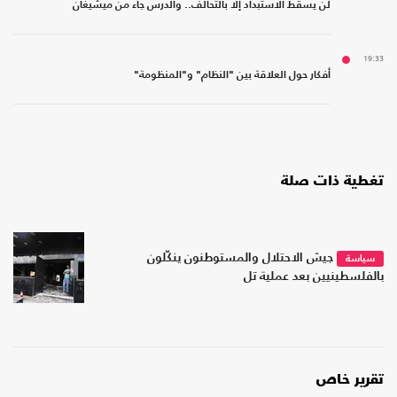
لن يسقط الاستبداد إلا بالتحالف.. والدرس جاء من ميشيغان
19:33
أفكار حول العلاقة بين "النظام" و"المنظومة"
تغطية ذات صلة
جيش الاحتلال والمستوطنون ينكّلون
سياسة
بالفلسطينيين بعد عملية تل
تقرير خاص