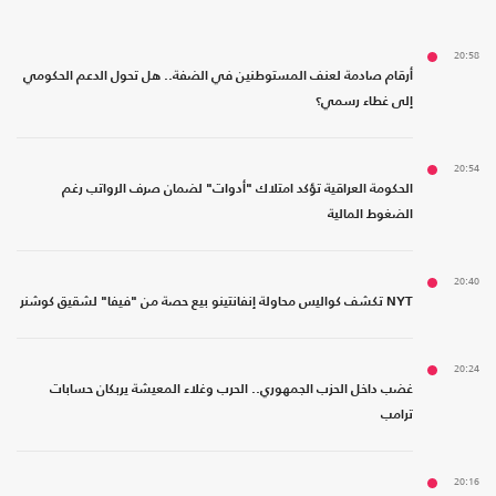
20:58
أرقام صادمة لعنف المستوطنين في الضفة.. هل تحول الدعم الحكومي
إلى غطاء رسمي؟
20:54
الحكومة العراقية تؤكد امتلاك "أدوات" لضمان صرف الرواتب رغم
الضغوط المالية
20:40
NYT تكشف كواليس محاولة إنفانتينو بيع حصة من "فيفا" لشقيق كوشنر
20:24
غضب داخل الحزب الجمهوري.. الحرب وغلاء المعيشة يربكان حسابات
ترامب
20:16