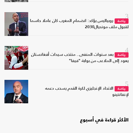
3
روبياليس يؤكد: انضمام المغرب كان عاملا حاسما
رياضة
لقبول ملف مونديال2030
4
بعد سنوات المنفى.. منتخب سيدات أفغانستان
رياضة
يعود إلى الملاعب من بوابة "فيفا"
5
الاتحاد الإنجليزي لكرة القدم يسحب دعمه
رياضة
لإنفانتينو
الأكثر قراءة في أسبوع