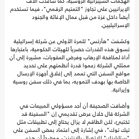
الهجمات السيبرانية الروسية، كما ساعدت آلاف
الإيرانيين على تجاوز "التعتيم الرقمي"، فيما تستخدم
أيضاً داخل غزة من قبل عمال الإغاثة والجنود
الإسرائيليين.
وكشفت "هآرتس" للمرة الأولى عن شركة إسرائيلية
تسوق هذه القدرات حصرياً للهيئات الحكومية، باعتبارها
أداة لمكافحة الإرهاب وفرض العقوبات، مشيرة إلى أن
ممثلي الشركة زعموا قدرة أنظمتهم على تحديد
مواقع السفن التي تعمد إلى إغلاق أجهزة الإرسال
الخاصة بها بهدف التمويه، بما في ذلك سفن روسية
وإيرانية.
وأضافت الصحيفة أن أحد مسؤولي المبيعات في
الشركة قال خلال عرض تقديمي إن "السفينة قد
تختبئ، لكن الطاقم لا يزال يحتاج إلى تطبيقات مثل
تيك توك"، في إشارة إلى اعتماد بعض السفن على
"ستارلينك" للاتصال بالإنترنت، موضحاً أن هذه