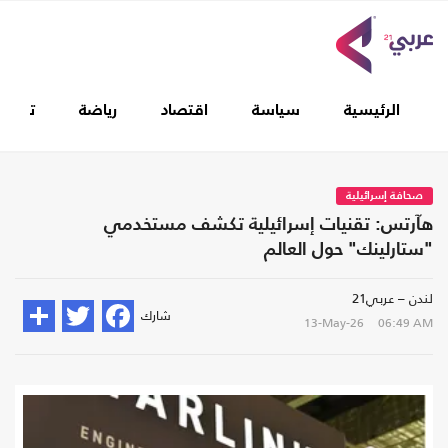
الرئيسية
سياسة
اقتصاد
رياضة
تغطيا
صحافة إسرائيلية
هآرتس: تقنيات إسرائيلية تكشف مستخدمي
"ستارلينك" حول العالم
لندن – عربي21
شارك
13-May-26
06:49 AM