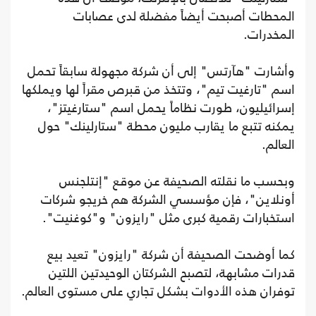
المحطات أصبحت أيضاً مفضلة لدى عصابات
المخدرات.
وأشارت "هآرتس" إلى أن شركة مجهولة سابقاً تحمل
اسم "تارغيت تيم"، وتتخذ من قبرص مقراً لها ويملكها
إسرائيليون، طورت نظاماً يحمل اسم "ستارغيتز"،
يمكنه تتبع ما يقارب مليون محطة "ستارلينك" حول
العالم.
وبحسب ما نقلته الصحيفة عن موقع "إنتلجنس
أونلاين"، فإن مؤسسي الشركة هم خريجو شركات
استخبارات رقمية كبرى مثل "رايزون" و"كوغنيت".
كما أوضحت الصحيفة أن شركة "رايزون" تعيد بيع
قدرات مشابهة، لتصبح الشركتان الوحيدتين اللتين
توفران هذه الأدوات بشكل تجاري على مستوى العالم.