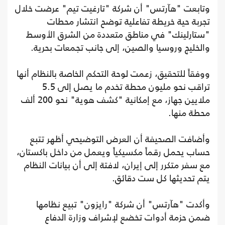
وتابعت "هآرتس" أن شركة "تارغيت تيم" عرضت خلال
تجربة حية خريطة تفاعلية توضح انتشار محطات
"ستارلينك" في مناطق متعددة من الشرق الأوسط
والخليج وروسيا والصين، إلى جانب تجمعات بحرية.
ووفقاً للتحقيق، زعمت لوحة التحكم الخاصة بالنظام أنها
تراقب نحو مليون محطة تخدم ما يصل إلى 5.5
ملايين جهاز، مع إمكانية "كشف هوية" نحو 200 ألف
محطة منها.
وأضافت الصحيفة أن العرض التوضيحي أظهر تتبع
حساب يحمل رقماً مكسيكياً ويعمل من داخل باكستان،
مع سفر متكرر إلى إيران، لافتة إلى أن بيانات النظام
يتم تحديثها كل ست دقائق.
وأكدت "هآرتس" أن شركة "رايزون" تبيع نظامها
ضمن حزمة أدوات تخضع لإشراف وزارة الدفاع