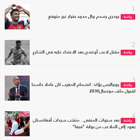
1
رودري يصدم ريال مدريد بقرار غير متوقع
رياضة
2
مقتل لاعب أوغندي بعد الاعتداء عليه في الشارع
رياضة
3
روبياليس يؤكد: انضمام المغرب كان عاملا حاسما
رياضة
لقبول ملف مونديال2030
4
بعد سنوات المنفى.. منتخب سيدات أفغانستان
رياضة
يعود إلى الملاعب من بوابة "فيفا"