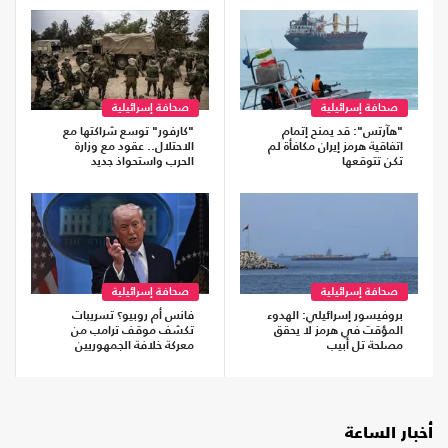
صحافة إسرائيلية
صحافة إسرائيلية
"هآرتس": قد يمنح إتمام
"كارفور" توسع شراكتها مع
اتفاقية هرمز إيران مكافأة لم
الاحتلال.. عقود مع وزارة
تكن تتوقعها
الحرب واستحواذ جديد
صحافة إسرائيلية
صحافة إسرائيلية
بروفيسور إسرائيلي: الهدوء
فانس أم روبيو؟ تسريبات
المؤقت في هرمز لا يحقق
تكشف موقف ترامب من
مصلحة تل أبيب
معركة خلافة الجمهوريين
أخبار الساعة