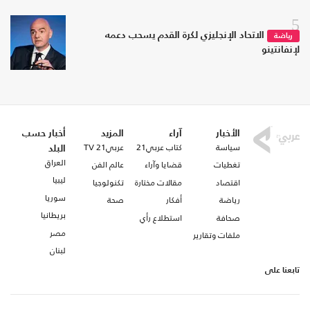
5
الاتحاد الإنجليزي لكرة القدم يسحب دعمه
رياضة
لإنفانتينو
الأخبار
آراء
المزيد
أخبار حسب
سياسة
كتاب عربي21
عربي21 TV
البلد
العراق
تغطيات
قضايا وآراء
عالم الفن
ليبيا
اقتصاد
مقالات مختارة
تكنولوجيا
سوريا
رياضة
أفكار
صحة
بريطانيا
صحافة
استطلاع رأي
مصر
ملفات وتقارير
لبنان
تابعنا على