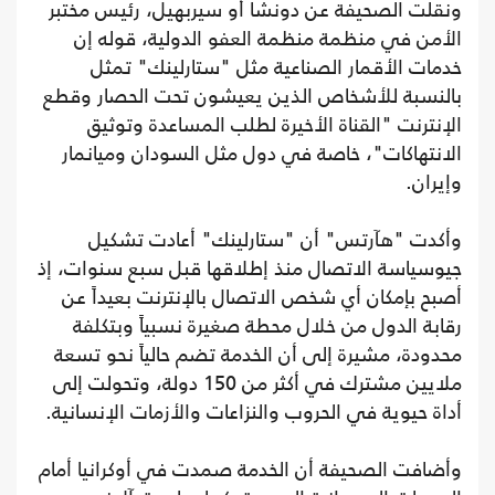
ونقلت الصحيفة عن دونشا أو سيربهيل، رئيس مختبر
الأمن في منظمة منظمة العفو الدولية، قوله إن
خدمات الأقمار الصناعية مثل "ستارلينك" تمثل
بالنسبة للأشخاص الذين يعيشون تحت الحصار وقطع
الإنترنت "القناة الأخيرة لطلب المساعدة وتوثيق
الانتهاكات"، خاصة في دول مثل السودان وميانمار
وإيران.
وأكدت "هآرتس" أن "ستارلينك" أعادت تشكيل
جيوسياسة الاتصال منذ إطلاقها قبل سبع سنوات، إذ
أصبح بإمكان أي شخص الاتصال بالإنترنت بعيداً عن
رقابة الدول من خلال محطة صغيرة نسبياً وبتكلفة
محدودة، مشيرة إلى أن الخدمة تضم حالياً نحو تسعة
ملايين مشترك في أكثر من 150 دولة، وتحولت إلى
أداة حيوية في الحروب والنزاعات والأزمات الإنسانية.
وأضافت الصحيفة أن الخدمة صمدت في أوكرانيا أمام