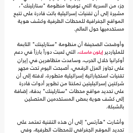
جزء من السرية التي توفرها منظومة "ستارلينك"،
مشيرة إلى أن تقنيات إسرائيلية باتت قادرة على تتبع
المواقع الجغرافية للمحطات الطرفية وكشف هوية
مستخدميها حول العالم.
وأوضحت الصحيفة أن منظومة "ستارلينك" التابعة
للملياردير
، التي لعبت دوراً بارزاً في دعم
إيلون ماسك
أوكرانيا خلال الحرب، وساعدت متظاهرين في إيران
على تجاوز العزل الرقمي، أصبحت اليوم تحت مجهر
تقنيات استخباراتية إسرائيلية متطورة، لافتة إلى أن
شركتين إسرائيليتين تمكنتا من تطوير أدوات قادرة
على تحديد مواقع محطات "ستارلينك" بدقة، إضافة
إلى كشف هوية بعض المستخدمين المتصلين
بالشبكة.
وأشارت "هآرتس" إلى أن هذه التقنية تعتمد على
تحديد الموقع الجغرافي للمحطات الطرفية، وفي