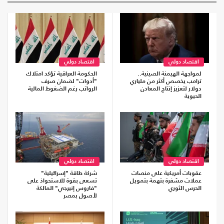
اقتصاد دولي
اقتصاد دولي
لمواجهة الهيمنة الصينية..
الحكومة العراقية تؤكد امتلاك
ترامب يخصص أكثر من ملياري
"أدوات" لضمان صرف
دولار لتعزيز إنتاج المعادن
الرواتب رغم الضغوط المالية
الحيوية
اقتصاد دولي
اقتصاد دولي
عقوبات أمريكية على منصات
شركة طاقة "إسرائيلية"
عملات مشفرة بتهمة بتمويل
تسعى بقوة للاستحواذ على
الحرس الثوري
"فاروس إنيرجي" المالكة
لأصول بمصر