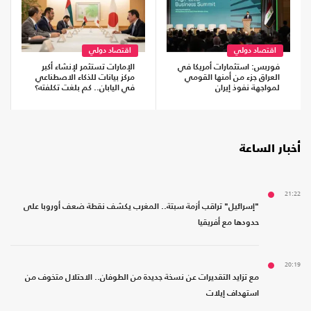
اقتصاد دولي
اقتصاد دولي
فوربس: استثمارات أمريكا في
الإمارات تستثمر لإنشاء أكبر
العراق جزء من أمنها القومي
مركز بيانات للذكاء الاصطناعي
لمواجهة نفوذ إيران
في اليابان.. كم بلغت تكلفته؟
أخبار الساعة
21:22
"إسرائيل" تراقب أزمة سبتة.. المغرب يكشف نقطة ضعف أوروبا على
حدودها مع أفريقيا
20:19
مع تزايد التقديرات عن نسخة جديدة من الطوفان.. الاحتلال متخوف من
استهداف إيلات