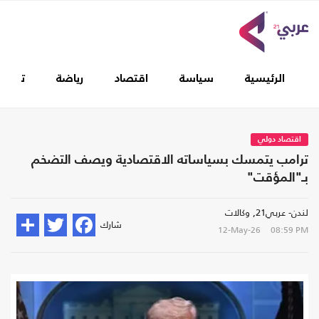
الرئيسية
سياسة
اقتصاد
رياضة
تغطيا
اقتصاد دولي
ترامب يتمسك بسياساته الاقتصادية ويصف التضخم
بـ"المؤقت"
لندن- عربي21, وكالات
شارك
12-May-26
08:59 PM