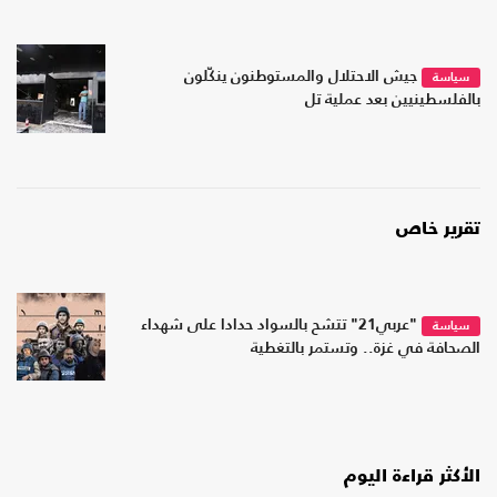
جيش الاحتلال والمستوطنون ينكّلون
سياسة
بالفلسطينيين بعد عملية تل
تقرير خاص
"عربي21" تتشح بالسواد حدادا على شهداء
سياسة
الصحافة في غزة.. وتستمر بالتغطية
الأكثر قراءة اليوم