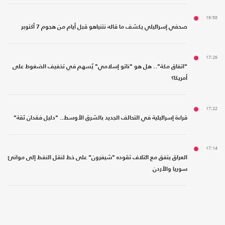
19:58
صحفي إسرائيلي يكشف ما قاله نتنياهو قبل أيام من هجوم 7 أكتوبر
17:26
"اتفاق مكة".. هل هو "ناتو إسلامي" يُسهم في تخفيف الضغوط على
أمريكا؟
17:22
قراءة إسرائيلية في التحالف الجديد بالشرق الأوسط.. "دليل فقدان ثقة"
17:14
العراق يتفق مع ائتلاف تقوده "شيفرون" على خط لنقل النفط إلى موانئ
سوريا والأردن