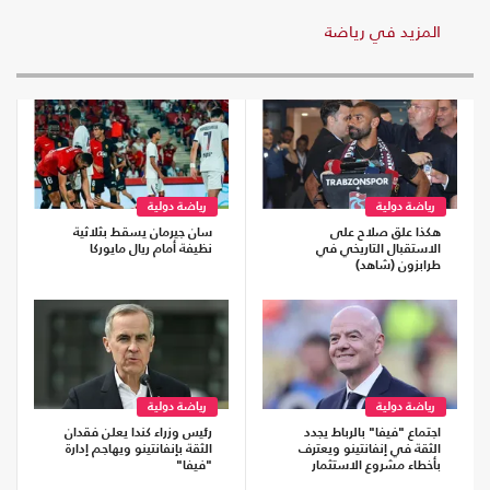
المزيد في رياضة
رياضة دولية
رياضة دولية
هكذا علق صلاح على
سان جيرمان يسقط بثلاثية
الاستقبال التاريخي في
نظيفة أمام ريال مايوركا
طرابزون (شاهد)
رياضة دولية
رياضة دولية
اجتماع "فيفا" بالرباط يجدد
رئيس وزراء كندا يعلن فقدان
الثقة في إنفانتينو ويعترف
الثقة بإنفانتينو ويهاجم إدارة
بأخطاء مشروع الاستثمار
"فيفا"