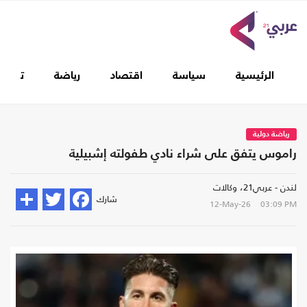
الرئيسية
سياسة
اقتصاد
رياضة
تغطيا
رياضة دولية
راموس يتفق على شراء نادي طفولته إشبيلية
لندن - عربي21، وكالات
شارك
12-May-26
03:09 PM