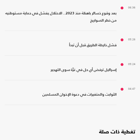
06:36
بعد وقوع خسائر باهظة منذ 2023.. الاحتلال يفشل في حماية مستوطنيه
من خطر الصواريخ
05:26
فشل خارطة الطريق قبل أن تبدأ
05:24
إسرائيل ترفض أي حل في غزّة سوى التهجير
04:47
الثوابت والمتغيرات في دعوة الإخوان المسلمين
تغطية ذات صلة