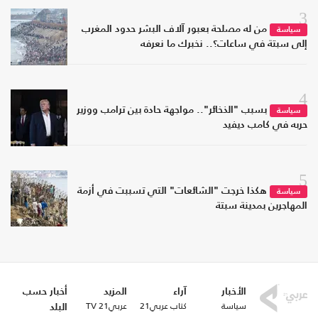
3
من له مصلحة بعبور آلاف البشر حدود المغرب
سياسة
إلى سبتة في ساعات؟.. نخبرك ما نعرفه
4
بسبب "الذخائر".. مواجهة حادة بين ترامب ووزير
سياسة
حربه في كامب ديفيد
5
هكذا خرجت "الشائعات" التي تسببت في أزمة
سياسة
المهاجرين بمدينة سبتة
الأخبار
آراء
المزيد
أخبار حسب
سياسة
كتاب عربي21
عربي21 TV
البلد