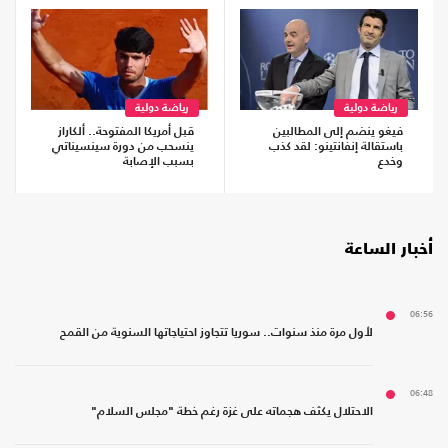
رياضة دولية
رياضة دولية
فيغو ينضم إلى المطالبين
قبل أمريكا المفتوحة.. ألكاراز
باستقالة إنفانتينو: لقد كذب
ينسحب من دورة سينسيناتي
وخدع
بسبب الإصابة
أخبار الساعة
06:56
لأول مرة منذ سنوات.. سوريا تتجاوز احتياجاتها السنوية من القمح
06:48
الاحتلال يكثف هجماته على غزة رغم خطة "مجلس السلام"