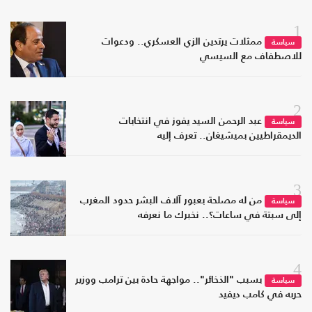
1
ممثلات يرتدين الزي العسكري.. ودعوات
سياسة
للاصطفاف مع السيسي
2
عبد الرحمن السيد يفوز في انتخابات
سياسة
الديمقراطيين بميشيغان.. تعرف إليه
3
من له مصلحة بعبور آلاف البشر حدود المغرب
سياسة
إلى سبتة في ساعات؟.. نخبرك ما نعرفه
4
بسبب "الذخائر".. مواجهة حادة بين ترامب ووزير
سياسة
حربه في كامب ديفيد