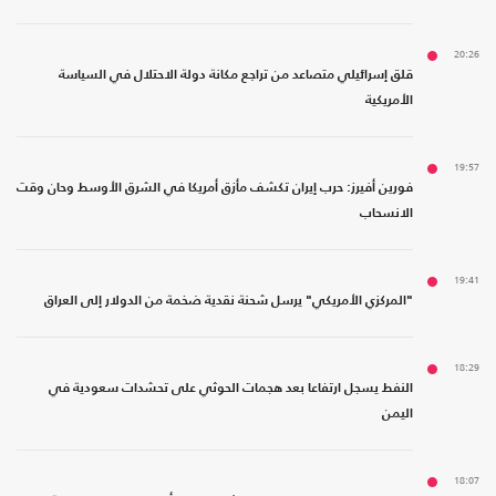
20:26
قلق إسرائيلي متصاعد من تراجع مكانة دولة الاحتلال في السياسة
الأمريكية
19:57
فورين أفيرز: حرب إيران تكشف مأزق أمريكا في الشرق الأوسط وحان وقت
الانسحاب
19:41
"المركزي الأمريكي" يرسل شحنة نقدية ضخمة من الدولار إلى العراق
18:29
النفط يسجل ارتفاعا بعد هجمات الحوثي على تحشدات سعودية في
اليمن
18:07