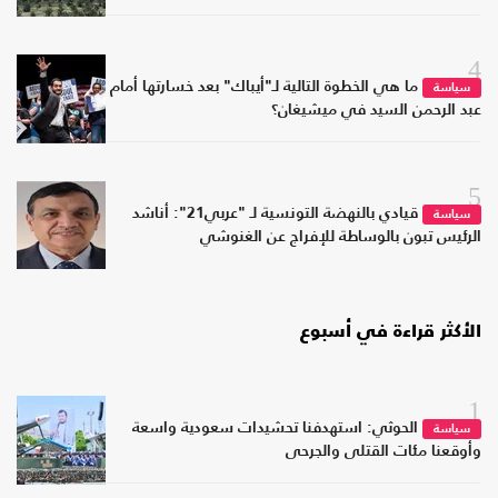
4
ما هي الخطوة التالية لـ"أيباك" بعد خسارتها أمام
سياسة
عبد الرحمن السيد في ميشيغان؟
5
قيادي بالنهضة التونسية لـ "عربي21": أناشد
سياسة
الرئيس تبون بالوساطة للإفراج عن الغنوشي
الأكثر قراءة في أسبوع
1
الحوثي: استهدفنا تحشيدات سعودية واسعة
سياسة
وأوقعنا مئات القتلى والجرحى