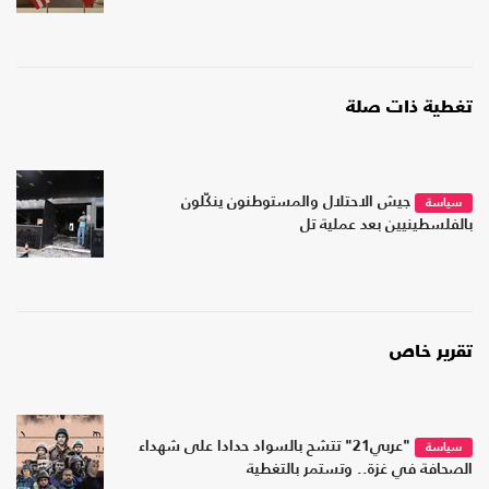
تغطية ذات صلة
جيش الاحتلال والمستوطنون ينكّلون
سياسة
بالفلسطينيين بعد عملية تل
تقرير خاص
"عربي21" تتشح بالسواد حدادا على شهداء
سياسة
الصحافة في غزة.. وتستمر بالتغطية