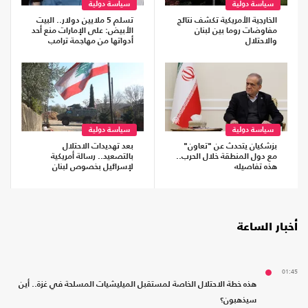
سياسة دولية
سياسة دولية
الخارجية الأمريكية تكشف نتائج
تسلم 5 ملايين دولار.. البيت
مفاوضات روما بين لبنان
الأبيض: على الإمارات منع أحد
والاحتلال
أدواتها من مهاجمة ترامب
سياسة دولية
سياسة دولية
بزشكيان يتحدث عن "تعاون"
بعد تهديدات الاحتلال
مع دول المنطقة خلال الحرب..
بالتصعيد.. رسالة أمريكية
هذه تفاصيله
لإسرائيل بخصوص لبنان
أخبار الساعة
01:45
هذه خطة الاحتلال الخاصة لمستقبل الميليشيات المسلحة في غزة.. أين
سيذهبون؟