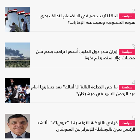
2
لماذا تتردد مصر في الانضمام لتحالف بحري
سياسة
تقوده السعودية وتغيب عنه الإمارات؟
3
إيران تحذر دول الخليج: أقنعوا ترامب بعدم شن
سياسة
هجمات وإلا سنضربكم بقوة
4
ما هي الخطوة التالية لـ"أيباك" بعد خسارتها أمام
سياسة
عبد الرحمن السيد في ميشيغان؟
5
قيادي بالنهضة التونسية لـ "عربي21": أناشد
سياسة
الرئيس تبون بالوساطة للإفراج عن الغنوشي