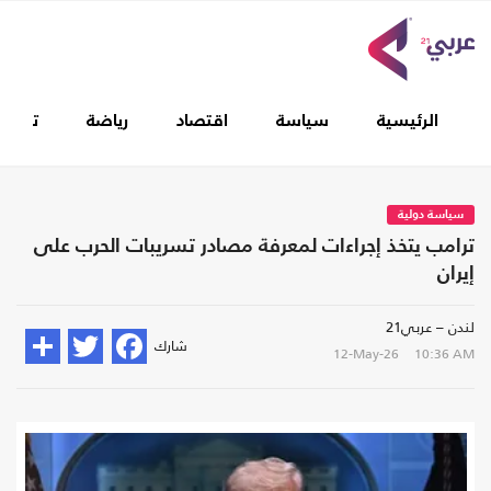
الرئيسية
سياسة
اقتصاد
رياضة
تغطيا
سياسة دولية
ترامب يتخذ إجراءات لمعرفة مصادر تسريبات الحرب على
إيران
لندن – عربي21
شارك
12-May-26
10:36 AM