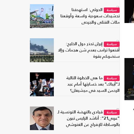
2
الحوثي: استهدفنا
سياسة
تحشيدات سعودية واسعة وأوقعنا
مئات القتلى والجرحى
3
إيران تحذر دول الخليج:
سياسة
أقنعوا ترامب بعدم شن هجمات وإلا
سنضربكم بقوة
4
ما هي الخطوة التالية
سياسة
لـ"أيباك" بعد خسارتها أمام عبد
الرحمن السيد في ميشيغان؟
5
قيادي بالنهضة التونسية لـ
سياسة
"عربي21": أناشد الرئيس تبون
بالوساطة للإفراج عن الغنوشي