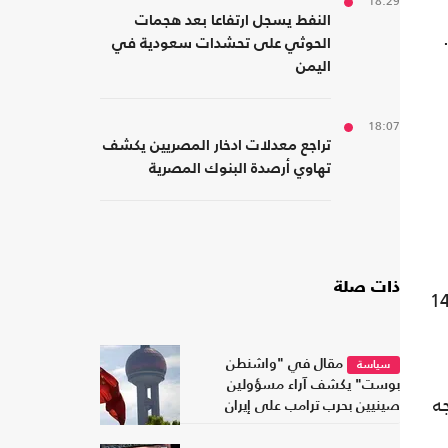
18:29
النفط يسجل ارتفاعا بعد هجمات
الحوثي على تحشدات سعودية في
اليمن
18:07
تراجع معدلات ادخار المصريين يكشف
تهاوي أرصدة البنوك المصرية
ذات صلة
قرر سابقاً أن تُجرى زيارة ترامب إلى الصين بين 31 آذار/ مارس و2 نيسان/ أبريل لكنها أُرجئت إلى 14
مقال في "واشنطن
سياسة
بوست" يكشف آراء مسؤولين
ه
صينيين بحرب ترامب على إيران