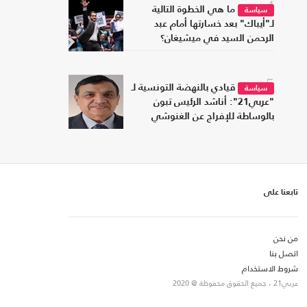
4
ما هي الخطوة التالية
سياسة
لـ"أيباك" بعد خسارتها أمام عبد
الرحمن السيد في ميشيغان؟
5
قيادي بالنهضة التونسية لـ
سياسة
"عربي21": أناشد الرئيس تبون
بالوساطة للإفراج عن الغنوشي
تابعنا على
من نحن
اتصل بنا
شروط الاستخدام
عربي21 ، جميع الحقوق محفوظة @ 2020