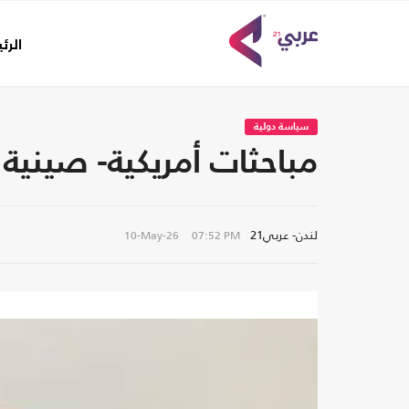
الرئ
سياسة دولية
مباحثات أمريكية- صينية 
لندن- عربي21
10-May-26
07:52 PM