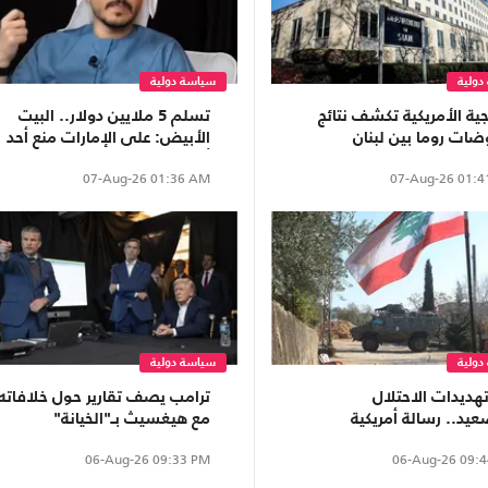
دولية
سياسة دولية
جية الأمريكية تكشف نتائج
تسلم 5 ملايين دولار.. البيت
ضات روما بين لبنان
الأبيض: على الإمارات منع أحد
تلال
أدواتها من مهاجمة ترامب
07-Aug-26
01:36 AM
07-Aug-26
01:4
دولية
سياسة دولية
هديدات الاحتلال
ترامب يصف تقارير حول خلافاته
عيد.. رسالة أمريكية
مع هيغسيث بـ"الخيانة"
ائيل بخصوص لبنان
06-Aug-26
09:33 PM
06-Aug-26
09:4