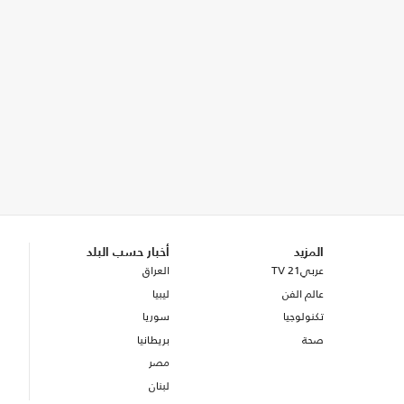
المزيد
أخبار حسب البلد
عربي21 TV
العراق
عالم الفن
ليبيا
تكنولوجيا
سوريا
صحة
بريطانيا
مصر
لبنان