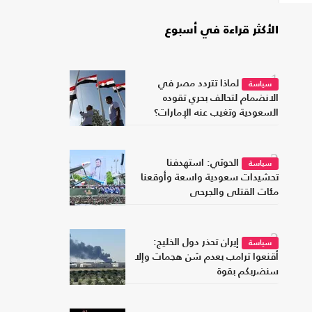
الأكثر قراءة في أسبوع
1
لماذا تتردد مصر في
سياسة
الانضمام لتحالف بحري تقوده
السعودية وتغيب عنه الإمارات؟
2
الحوثي: استهدفنا
سياسة
تحشيدات سعودية واسعة وأوقعنا
مئات القتلى والجرحى
3
إيران تحذر دول الخليج:
سياسة
أقنعوا ترامب بعدم شن هجمات وإلا
سنضربكم بقوة