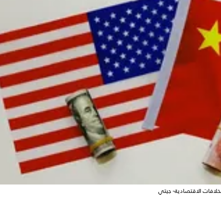
لخلافات الاقتصادية- جيتي