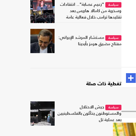
"زعيم عصابة".. انتقادات
سياسة
وسخرية من كامالا هاريس بعد
تقليدها ترامب خلال فعالية عامة
مستشار المرشد الإيراني:
سياسة
مفتاح مضيق هرمز بأيدينا
تغطية ذات صلة
جيش الاحتلال
سياسة
والمستوطنون ينكّلون بالفلسطينيين
بعد عملية تل