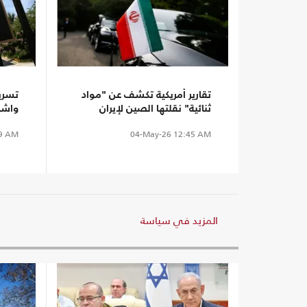
تقارير أمريكية تكشف عن "مواد
تسري
ثنائية" نقلتها الصين لإيران
واشن
علاقة
9 AM
04-May-26
12:45 AM
المزيد في سياسة