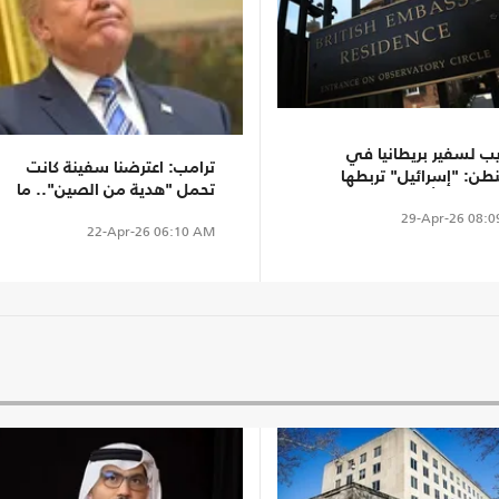
ب لسفير بريطانيا في
ترامب: اعترضنا سفينة كانت
طن: "إسرائيل" تربطها
تحمل "هدية من الصين".. ما
 خاصة بأمريكا
القصة؟
29-Apr-26
08:0
22-Apr-26
06:10 AM