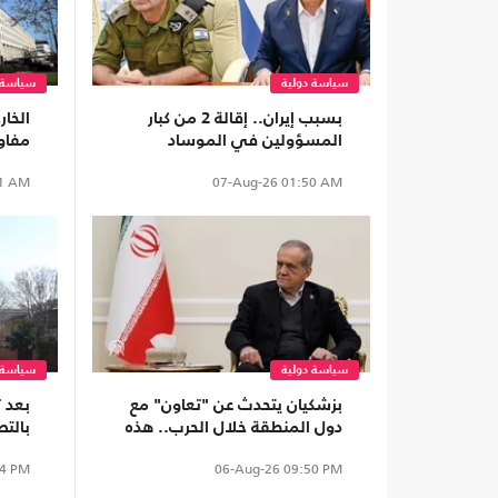
سياسة دولية
سياسة 
بسبب إيران.. إقالة 2 من كبار
الخار
المسؤولين في الموساد
مفاو
والاح
1 AM
07-Aug-26
01:50 AM
سياسة دولية
سياسة 
بزشكيان يتحدث عن "تعاون" مع
بعد ت
دول المنطقة خلال الحرب.. هذه
بالتص
تفاصيله
لإسر
4 PM
06-Aug-26
09:50 PM