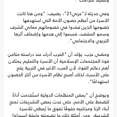
وتقليلًا للنزاعات".
وفي حديثه لـ"عربي21"، يضيف: "ومن هنا كانت
الأسرة من أعظم حصون الأمة التي استهدفها
خصومها الذين فقدوا في خصوماتهم معاني الشرف
وسمو المقصد، فسعوا إلى هدمها وإضعاف أثرها
التربوي والاجتماعي".
ومضى عزب، يؤكد أن "الغرب أدرك عند دراسته مكامن
قوة المجتمعات الإسلامية أن الأسرة والتعليم يمثلان
أهم دعائم القوة، لأن العبء الأكبر في التربية يقع
على الأسرة، لذلك أصبح نظام الأسرة من أكثر الحصون
استهدافًا".
ويوضح أن "بعض المنظمات الدولية استُخدمت أداةً
للضغط على الأمم، حتى غدت بعض التشريعات تمنح
أبناء الزنا ومرتكبيه حقوقًا تفوق ما يُعطى للأسرة
الشرعية، ومن أمثلة ذلك ما تضمنته وثيقة (سيداو)