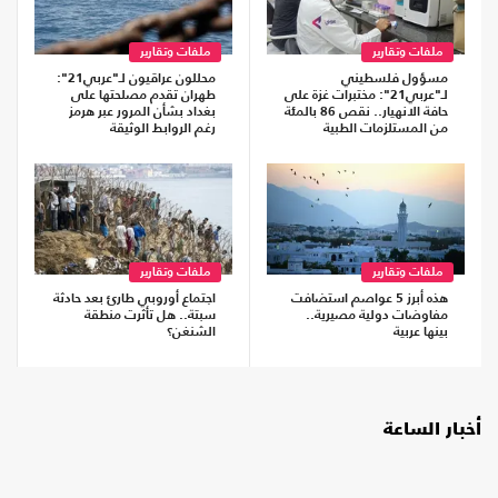
ملفات وتقارير
ملفات وتقارير
مسؤول فلسطيني
محللون عراقيون لـ"عربي21":
لـ"عربي21": مختبرات غزة على
طهران تقدم مصلحتها على
حافة الانهيار.. نقص 86 بالمئة
بغداد بشأن المرور عبر هرمز
من المستلزمات الطبية
رغم الروابط الوثيقة
ملفات وتقارير
ملفات وتقارير
هذه أبرز 5 عواصم استضافت
اجتماع أوروبي طارئ بعد حادثة
مفاوضات دولية مصيرية..
سبتة.. هل تأثرت منطقة
بينها عربية
الشنغن؟
أخبار الساعة