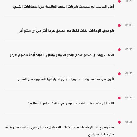
10:22
أرباح الحرب.. كم حصدت شركات النفط العالمية من اضطرابات الخليج؟
09:05
بلومبرغ: الإمارات نقلت نفطا عبر مضيق هرمز أكثر من أي منتج آخر
07:38
الذهب يواصل صعوده مع تراجع الدولار وآمال بانفراج أزمة مضيق هرمز
06:56
لأول مرة منذ سنوات.. سوريا تتجاوز احتياجاتها السنوية من القمح
06:48
الاحتلال يكثف هجماته على غزة رغم خطة "مجلس السلام"
06:36
بعد وقوع خسائر باهظة منذ 2023.. الاحتلال يفشل في حماية مستوطنيه
من خطر الصواريخ