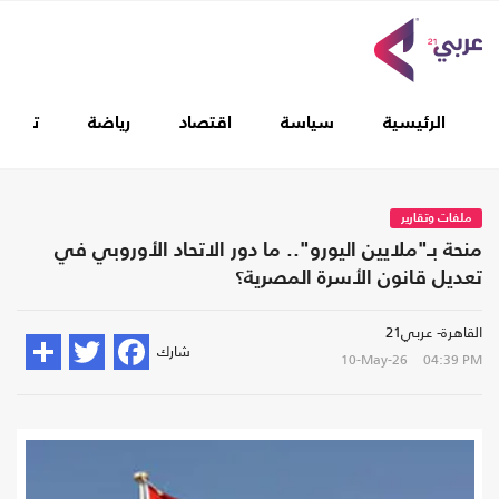
الرئيسية
سياسة
اقتصاد
رياضة
تغطيا
ملفات وتقارير
منحة بـ"ملايين اليورو".. ما دور الاتحاد الأوروبي في
تعديل قانون الأسرة المصرية؟
القاهرة- عربي21
شارك
10-May-26
04:39 PM