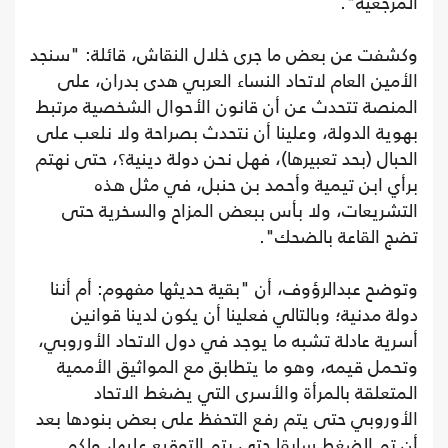
المرجعية".
وكشفت عن بعض ما جرى خلال النقاش، قائلة: "سنجد
الأمين العام لاتحاد النساء العربي هدى بدران، على
المنصة تتحدث عن أن قانون الأحوال الشخصية مرتبط
بهوية الدولة، وعلينا أن نتحدث بصراحة ولا نلعب على
الحبال (بحد تعبيرها)، فهل نحن دولة دينية؟، حتى نهتم
برأي ابن تيمية وأحمد بن حنبل، في مثل هذه
التشريعات، ولا بأس ببعض المزاح والسخرية حتى
تضج القاعة بالضحك".
وتوضح عبدالرؤوف، أن "بقية حديثها مفهوم: أم أننا
دولة مدنية؛ وبالتالي فعلينا أن يكون لدينا قوانين
أسرية عادلة تشبه ما يوجد في دول الاتحاد الأوروبي،
وتحمل قيمه، وهو ما يتطابق مع المواثيق الأممية
المتعلقة بالمرأة والأسرى التي يضغط الاتحاد
الأوروبي حتى يتم رفع التحفظ على بعض بنودها بعد
أن تم الضغط سابقا حتى يتم التوقيع عليها، ولكم