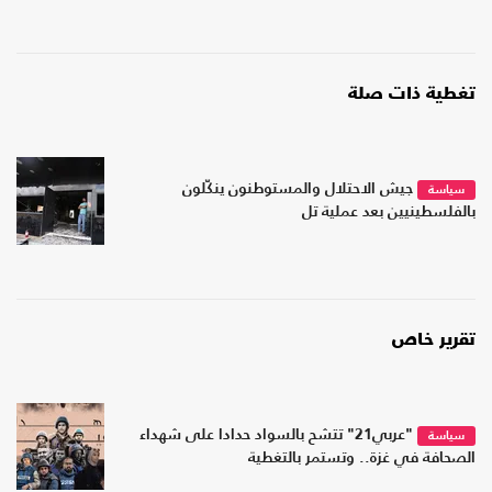
تغطية ذات صلة
جيش الاحتلال والمستوطنون ينكّلون
سياسة
بالفلسطينيين بعد عملية تل
تقرير خاص
"عربي21" تتشح بالسواد حدادا على شهداء
سياسة
الصحافة في غزة.. وتستمر بالتغطية