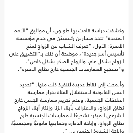
وكشفت دراسة قامت بها طولون، أن مواثيق "الأمم
المتحدة" تتخذ مسارين رئيسييِّن في هدم مؤسسة
الأسرة: الأول، "صرف الشباب عن الزواج لمنع
تأسيس أسر جديدة"، موضحة أن ذلك بـ"التضييق على
الزواج بشكل عام، والزواج المبكر بشكل خاص"،
و"تشجيع الممارسات الجنسية خارج نطاق الأسرة".
وألمحت إلى نقاط عديدة لتنفيذ ذلك منها: "تحديد
السن القانونية لاستقلال الفتاة بقرار ممارسة
العلاقات الجنسية، وعدم تجريم ممارسة الجنس خارج
نطاق الزواج، والاعتراف بأبناء الزنا وإنكار أبناء الزواج
الشرعي المبكر؛ تشجيعًا للممارسات الجنسية خارج
نطاق الزواج، وإباحة الدعارة وحمايتها قانونيًّا ومجتمعيًّا،
وإباحة الشذوذ الجنسي... ".