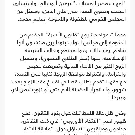
"أمهات مصر المعيلات" نرمين أبوسالم، واستشاري
التنمية وحقوق النساء منى علي الدين، وممثل عن
المجلس القومي للطفولة والأمومة إسلام محمد.
وحملت مواد مشروع "قانون الأسرة" المقدم من
الحكومة إلى مجلس النواب بنودا يرى منتقدون أنها
تفاقم أزمات الأسرة والمجتمع وتخالف الشريعة
الإسلامية، بينها (حظر الطلاق الشفوي)، وتحميل
الزوج الكثير من الأعباء المالية وتعريضه للحبس
والغرامة، واشتراط موافقة الزوجة كتابيا على التعدد،
مع حقها التقدم بطلب قضائي لفسخ عقد الزواج بعد ٦
شهور، واستمرار الحضانة للأم حتى لو تزوجت من آخر،
وغيرها.
وفي ظل حالة اللغط تلك حول بنود القانون، دفع
ظهور اسم "الاتحاد الأوروبي" في ذلك النقاش،
محامون ومراقبون للتساؤل حول: "علاقة الاتحاد