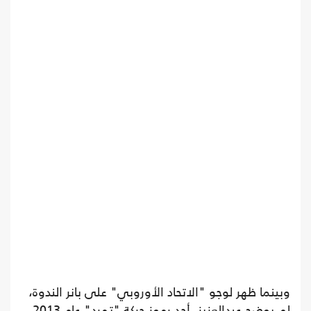
وبينما ظهر لوجو "الاتحاد الأوروبي" على بانر الندوة،
لم يوضح عبدالعزيز، أحد رموز حركة "تمرد" عام 2013،