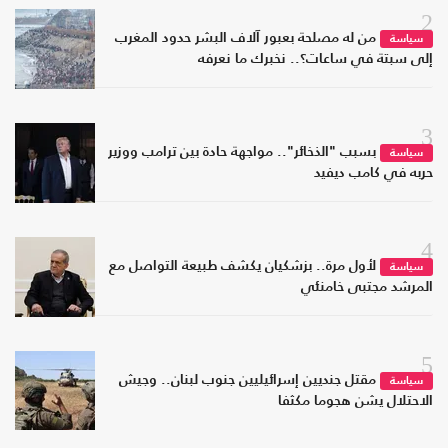
2
من له مصلحة بعبور آلاف البشر حدود المغرب
سياسة
إلى سبتة في ساعات؟.. نخبرك ما نعرفه
3
بسبب "الذخائر".. مواجهة حادة بين ترامب ووزير
سياسة
حربه في كامب ديفيد
4
لأول مرة.. بزشكيان يكشف طبيعة التواصل مع
سياسة
المرشد مجتبى خامنئي
5
مقتل جنديين إسرائيليين جنوب لبنان.. وجيش
سياسة
الاحتلال يشن هجوما مكثفا