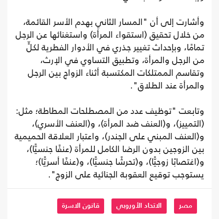
وأشارت إلى أن "المسار الثاني بهدم الأسر القائمة،
من خلال تحقيق (استقواء المرأة) واستغنائها عن الرجل
تمامًا، وبإحداث تغيير جذري في الأدوار الفطرية لكلٍّ
من الرجل والمرأة، وتطبيق التساوي في الإرث،
وتقاسم الممتلكات المكتسبة أثناء الزواج بين الرجل
والمرأة عند الطلاق".
وتابعت "توظيف عدد من المصطلحات المطاطة؛ مثل:
(التمييز)، و(العنف ضد المرأة)، و(العنف الأسري)،
و(العنف المبني على الجندر)، واعتبار العلاقة الحميمية
بين الزوجين بدون الرضا الكامل للمرأة (عنفًا جنسيًّا)،
و(اغتصابًا زوجيًّا)، و(تحرشًا جنسيًّا)، و(عنفًا أسريًّا)؛
يستوجب توقيع العقوبة الجنائية على الزوج".
مصر
الاتحاد الأوروبي
قانون الاسرة