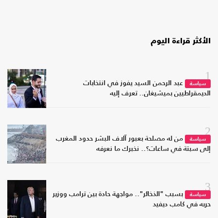
الأكثر قراءة اليوم
1
عبد الرحمن السيد يفوز في انتخابات
سياسة
الديمقراطيين بميشيغان.. تعرف إليه
2
من له مصلحة بعبور آلاف البشر حدود المغرب
سياسة
إلى سبتة في ساعات؟.. نخبرك ما نعرفه
3
بسبب "الذخائر".. مواجهة حادة بين ترامب ووزير
سياسة
حربه في كامب ديفيد