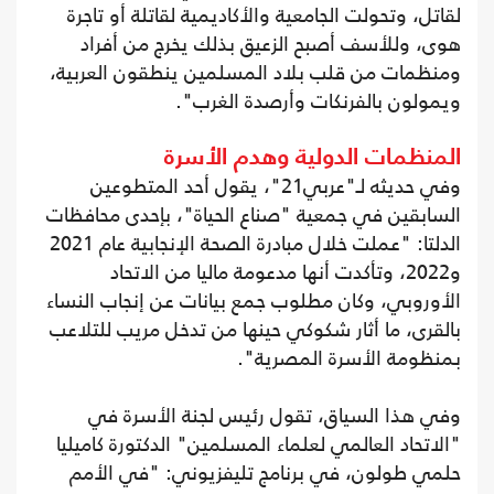
لقاتل، وتحولت الجامعية والأكاديمية لقاتلة أو تاجرة
هوى، وللأسف أصبح الزعيق بذلك يخرج من أفراد
ومنظمات من قلب بلاد المسلمين ينطقون العربية،
ويمولون بالفرنكات وأرصدة الغرب".
المنظمات الدولية وهدم الأسرة
وفي حديثه لـ"عربي21"، يقول أحد المتطوعين
السابقين في جمعية "صناع الحياة"، بإحدى محافظات
الدلتا: "عملت خلال مبادرة الصحة الإنجابية عام 2021
و2022، وتأكدت أنها مدعومة ماليا من الاتحاد
الأوروبي، وكان مطلوب جمع بيانات عن إنجاب النساء
بالقرى، ما أثار شكوكي حينها من تدخل مريب للتلاعب
بمنظومة الأسرة المصرية".
وفي هذا السياق، تقول رئيس لجنة الأسرة في
"الاتحاد العالمي لعلماء المسلمين" الدكتورة كاميليا
حلمي طولون، في برنامج تليفزيوني: "في الأمم