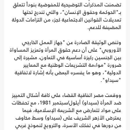
تضمنت المذكرات التوضيحية للمفوضية بنوداً تتعلق
بـ"الحوكمة وحقوق الإنسان"، والتي تندرج تحتها
تعديلات القوانين الاجتماعية كجزء من التزامات الدولة
المضيفة للدعم.
وتنص الوثيقة الصادرة عن "جهاز العمل الخارجي
الأوروبي" على أن دعم حقوق المرأة وتعزيز المساواة
بين الجنسين ركيزة أساسية في التعاون، مشيرة إلى
ضرورة "مواءمة التشريعات الوطنية مع المعايير
الدولية"، وهو ما يفسره البعض بأنه إشارة لاتفاقية
"سيداو".
ووقعت مصر اتفاقية القضاء على كافة أشكال التمييز
ضد المرأة (سيداو) أيلول/سبتمبر 1981، مع تحفظات
على مواد تتعارض مع الشريعة الإسلامية، فيما
يعترض الأزهر الشريف على (سيداو) وسط مخاوف
من دورها في تفكك الأسرة، والترويج لنموذج غربي