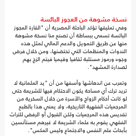
نسخة مشوهة من العجوز البائسة
وفي تعليقها تؤكد الباحثة المصرية أن "القارة العجوز
البائسة تسعى ببساطة أن تصنع منا نسخة مشوهة
منها عن طريق التمويل والدعم المالي لمثل هذه
الندوات والمنظمات التي تحتضنها، ومن خلال فرض
وجوه ورموز مستلبة ثقافيا وقيميا فيتم الزج بهم
لصدارة المشهد".
وتعرب عن اندهاشها وأسفها من أن "يد العلمانية لا
تريد ترك أي مساحة يكون الاحتكام فيها للشريعة حتى
لو كانت أحكام الزواج والأسرة من خلال السخرية من
المرجعيات الفقهية التاريخية، ولا يعني هذا بالطبع
تقديس هذه المرجعيات ولكن القبول أو الرفض للتراث
الفقهي يقوم به علماء الشريعة لا غيرهم مستأنسين
بأبحاث علم النفس والاجتماع وليس العكس".