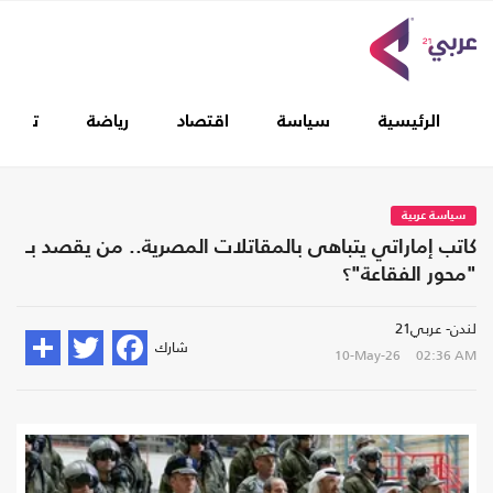
الرئيسية
سياسة
اقتصاد
رياضة
تغطيا
سياسة عربية
كاتب إماراتي يتباهى بالمقاتلات المصرية.. من يقصد بـ
"محور الفقاعة"؟
لندن- عربي21
شارك
10-May-26
02:36 AM