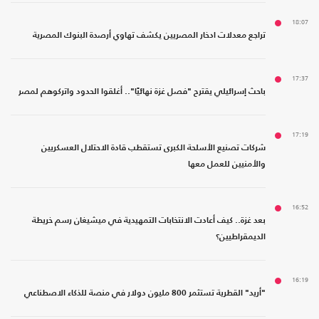
18:07
تراجع معدلات ادخار المصريين يكشف تهاوي أرصدة البنوك المصرية
17:37
باحث إسرائيلي يقترح "فصل غزة نهائيًا".. أغلقوا الحدود واتركوهم لمصر
17:19
شركات تصنيع الأسلحة الكبرى تستقطب قادة الاحتلال العسكريين
والأمنيين للعمل معها
16:52
بعد غزة.. كيف أعادت الانتخابات التمهيدية في ميشيغان رسم خريطة
الديمقراطيين؟
16:19
"أريد" القطرية تستثمر 800 مليون دولار في منصة للذكاء الاصطناعي