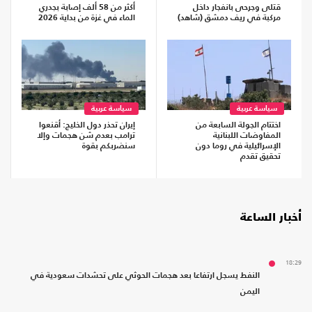
قتلى وجرحى بانفجار داخل
أكثر من 58 ألف إصابة بجدري
مركبة في ريف دمشق (شاهد)
الماء في غزة من بداية 2026
سياسة عربية
سياسة عربية
اختتام الجولة السابعة من
إيران تحذر دول الخليج: أقنعوا
المفاوضات اللبنانية
ترامب بعدم شن هجمات وإلا
الإسرائيلية في روما دون
سنضربكم بقوة
تحقيق تقدم
أخبار الساعة
18:29
النفط يسجل ارتفاعا بعد هجمات الحوثي على تحشدات سعودية في
اليمن