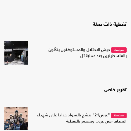
تغطية ذات صلة
جيش الاحتلال والمستوطنون ينكّلون
سياسة
بالفلسطينيين بعد عملية تل
تقرير خاص
"عربي21" تتشح بالسواد حدادا على شهداء
سياسة
الصحافة في غزة.. وتستمر بالتغطية