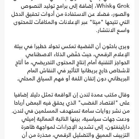
Grok وWhisk، إضافة إلى برامج توليد النصوص
والصور، فضلا عن الاستفادة من أدوات تحقيق الدخل
التي تتيحها "ميتا" عبر الإعلانات والمكافآت للمحتوى
واسع الانتشار.
ويرى باحثون أن القضية تعكس تحولا خطيرا في بيئة
الإعلام الرقمي، حيث خفّض الذكاء الاصطناعي
الحواجز التقنية أمام إنتاج المحتوى التحريضي، ما أتاح
لأشخاص خارج بريطانيا التأثير في النقاش العام
البريطاني دون إتقان اللغة أو فهم السياق المحلي.
وقال مكتب عمدة لندن إن الواقعة تمثل دليلا إضافيا
على "اقتصاد الغضب" الذي يحقق فيه البعض أرباحا
من نشر روايات سامة تستهدف المسلمين في لندن.
ودعت جهات سياسية، بينها النائبة العمالية إميلي
دارلينغتون، إلى تشديد الإجراءات لمواجهة ظاهرة
التزييف العميق والتضليل الرقمي، محذرة من أن