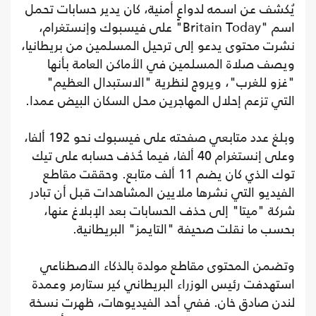
يُكشف عن اسمه لدواعٍ أمنية، كان يدير حسابات تحمل
اسم "Britain Today" على فيسبوك وإنستغرام،
نشرت محتوى يدعو إلى ترحيل المسلمين من بريطانيا،
ويصف صلاة المسلمين في الأماكن العامة بأنها
"غزو للغرب"، ويروج لنظرية "الاستبدال العظيم"
التي تزعم إحلال المهاجرين محل السكان البيض عمدا.
وبلغ عدد متابعي صفحته على فيسبوك نحو 192 ألفا،
وعلى إنستغرام 40 ألفا، فيما حُذف حسابه على تيك
توك الذي كان يضم 11 ألف متابع. وحققت مقاطع
الفيديو التي نشرها ملايين المشاهدات قبل أن تبادر
شركة "ميتا" إلى حذف الحسابات بعد الإبلاغ عنها،
بحسب ما نقلت صحيفة "التايمز" البريطانية.
وتضمن المحتوى مقاطع مولدة بالذكاء الاصطناعي
استهدفت رئيس الوزراء البريطاني كير ستارمر وعمدة
لندن صادق خان. ففي أحد الفيديوهات، ظهرت نسخة