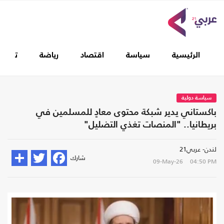
الرئيسية
سياسة
اقتصاد
رياضة
تغطيا
سياسة دولية
باكستاني يدير شبكة محتوى معادٍ للمسلمين في
بريطانيا.. "المنصات تغذي التضليل"
لندن- عربي21
شارك
09-May-26
04:50 PM