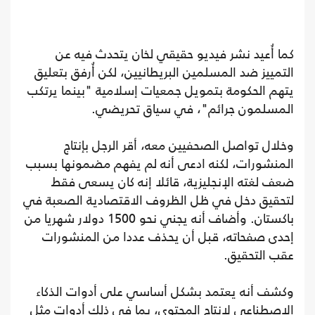
كما أُعيد نشر فيديو حقيقي لخان يتحدث فيه عن
التمييز ضد المسلمين البريطانيين، لكن أُرفق بتعليق
يتهم الحكومة بتمويل جمعيات إسلامية "بينما يرتكب
المسلمون جرائم"، في سياق تحريضي.
وخلال تواصل الصحفيين معه، أقر الرجل بإنتاج
المنشورات، لكنه ادعى أنه لم يفهم مضمونها بسبب
ضعف لغته الإنجليزية، قائلا إنه كان يسعى فقط
لتحقيق دخل في ظل الظروف الاقتصادية الصعبة في
باكستان. وأضاف أنه يجني نحو 1500 دولار شهريا من
إحدى صفحاته، قبل أن يحذف عددا من المنشورات
عقب التحقيق.
وكشف أنه يعتمد بشكل أساسي على أدوات الذكاء
الاصطناعي لإنتاج المحتوى، بما في ذلك أدوات مثل