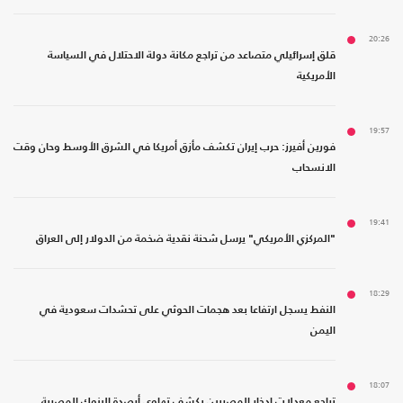
20:26
قلق إسرائيلي متصاعد من تراجع مكانة دولة الاحتلال في السياسة
الأمريكية
19:57
فورين أفيرز: حرب إيران تكشف مأزق أمريكا في الشرق الأوسط وحان وقت
الانسحاب
19:41
"المركزي الأمريكي" يرسل شحنة نقدية ضخمة من الدولار إلى العراق
18:29
النفط يسجل ارتفاعا بعد هجمات الحوثي على تحشدات سعودية في
اليمن
18:07
تراجع معدلات ادخار المصريين يكشف تهاوي أرصدة البنوك المصرية