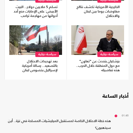
سياسة دولية
سياسة دولية
الخارجية الأمريكية تكشف نتائج
تسلم 5 ملايين دولار.. البيت
مفاوضات روما بين لبنان
الأبيض: على الإمارات منع أحد
والاحتلال
أدواتها من مهاجمة ترامب
سياسة دولية
سياسة دولية
بزشكيان يتحدث عن "تعاون"
بعد تهديدات الاحتلال
مع دول المنطقة خلال الحرب..
بالتصعيد.. رسالة أمريكية
هذه تفاصيله
لإسرائيل بخصوص لبنان
أخبار الساعة
01:45
هذه خطة الاحتلال الخاصة لمستقبل الميليشيات المسلحة في غزة.. أين
سيذهبون؟