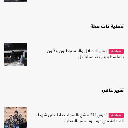
تغطية ذات صلة
جيش الاحتلال والمستوطنون ينكّلون
سياسة
بالفلسطينيين بعد عملية تل
تقرير خاص
"عربي21" تتشح بالسواد حدادا على شهداء
سياسة
الصحافة في غزة.. وتستمر بالتغطية