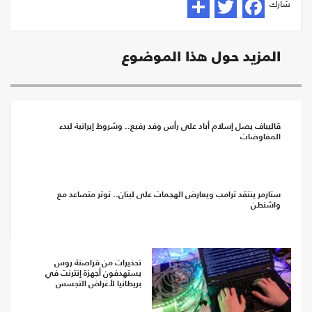
شارك
المزيد حول هذا الموضوع
قاليباف يصل إسلام أباد على رأس وفد رفيع.. وشروط إيرانية لبدء
المفاوضات
ستارمر ينتقد ترامب ويعارض الهجمات على لبنان.. توتر متصاعد مع
واشنطن
تحذيرات من قراصنة روس
يستهدفون أجهزة إنترنت في
بريطانيا لأغراض التجسس