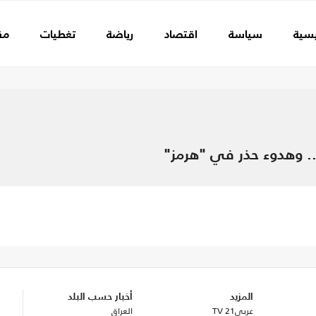
يسية
سياسة
اقتصاد
رياضة
تغطيات
مق
.. وهدوء حذر في "هرمز"
 انقر للتحديثات..
المزيد
أخبار حسب البلد
عربي21 TV
العراق