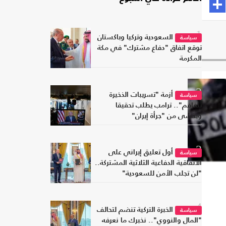
1
السعودية وتركيا وباكستان
سياسة
توقع اتفاق "دفاع مشترك" في مكة
المكرمة
2
أزمة "تسريبات الذخيرة
سياسة
تتفاقم".. ترامب يطلب تحقيقا
ويخشى من "جرأة إيران"
3
أول تعليق إيراني على
سياسة
الاتفاقية الدفاعية الثلاثية المشتركة..
"لن تجلب الأمن للسعودية"
4
الخبرة التركية تنضم لتحالف
سياسة
"المال والنووي".. نخبرك ما نعرفه