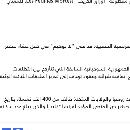
كما عزف الرئيس الأرميني فاهان خاتشاتوريان مقطوعة "أوراق الخريف" (Les Feuilles Mortes) للمغني
الفرنسية الشعبية، قد غنى "لا بوهيم" في حفل عشاء بقصر
، الجمهورية السوفياتية السابقة التي تتأرجح بين التطلعات
ع اتفاقية شراكة وعقود تهدف إلى تعزيز العلاقات الثنائية الوثيق
وترتبط فرنسا، التي تضم أكبر جالية أرمينية بعد روسيا والولايات المتحدة تتألف من 400 ألف نسمة، بتاريخ
غير ذي المنحى المؤيد لفرنسا تقليديا والذي يبلغ عدد سكانه