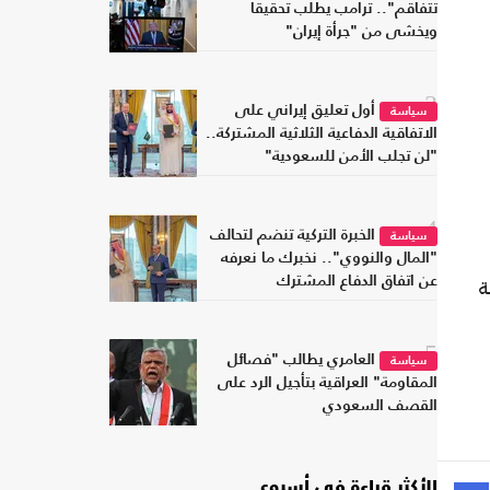
تتفاقم".. ترامب يطلب تحقيقا
ويخشى من "جرأة إيران"
3
أول تعليق إيراني على
سياسة
الاتفاقية الدفاعية الثلاثية المشتركة..
"لن تجلب الأمن للسعودية"
4
الخبرة التركية تنضم لتحالف
سياسة
"المال والنووي".. نخبرك ما نعرفه
ة
عن اتفاق الدفاع المشترك
5
العامري يطالب "فصائل
سياسة
المقاومة" العراقية بتأجيل الرد على
القصف السعودي
الأكثر قراءة في أسبوع