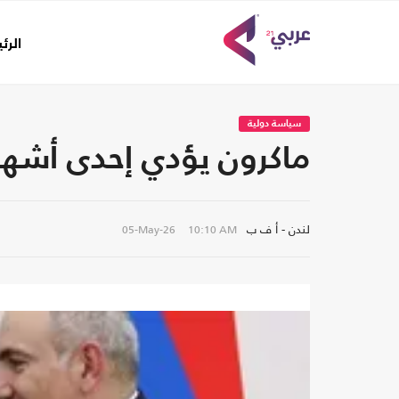
الرئ
سياسة دولية
ماكرون يؤدي إحدى أشهر أ
لندن - أ ف ب
05-May-26
10:10 AM