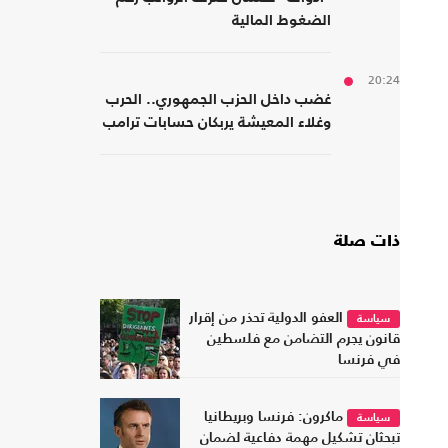
الضغوط المالية
20:24
غضب داخل الحزب الجمهوري.. الحرب
وغلاء المعيشة يربكان حسابات ترامب
ذات صلة
العفو الدولية تحذر من إقرار
سياسة
قانون يجرم التضامن مع فلسطين
في فرنسا
ماكرون: فرنسا وبريطانيا
سياسة
تبحثان تشكيل مهمة دفاعية لضمان