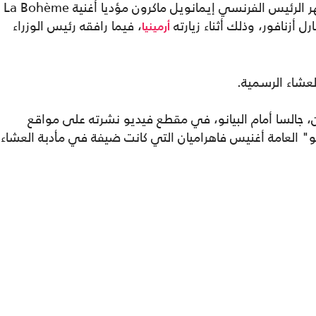
انتشر مقطع مصور في الساعات الأخيرة يظهر الرئيس الفرنسي إيمانويل ماكرون مؤديا أغنية La Bohème
 أزنافور، وذلك أثناء زيارته
، فيما رافقه رئيس الوزراء
أرمينيا
لعشاء الرسمية.
 جالسا أمام البيانو، في مقطع فيديو نشرته على مواقع
و" العامة أغنيس فاهراميان التي كانت ضيفة في مأدبة العشاء