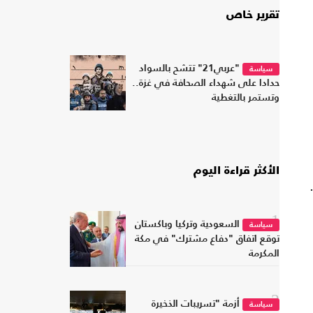
تقرير خاص
"عربي21" تتشح بالسواد
سياسة
حدادا على شهداء الصحافة في غزة..
وتستمر بالتغطية
الأكثر قراءة اليوم
1
السعودية وتركيا وباكستان
سياسة
توقع اتفاق "دفاع مشترك" في مكة
المكرمة
2
أزمة "تسريبات الذخيرة
سياسة