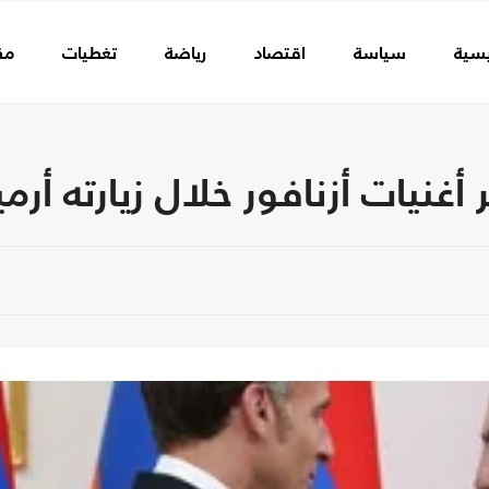
يسية
سياسة
اقتصاد
رياضة
تغطيات
مق
غنيات أزنافور خلال زيارته أرمي