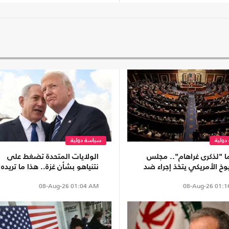
دولية
سياسة دولية
ما "لذكرى غراهام".. مجلس
الولايات المتحدة تضغط على
وخ الأمريكي يتخذ إجراء ضد
نتنياهو بشأن غزة.. هذا ما تريده
ا
واشنطن
08-Aug-26
01:04 AM
08-Aug-26
01:1