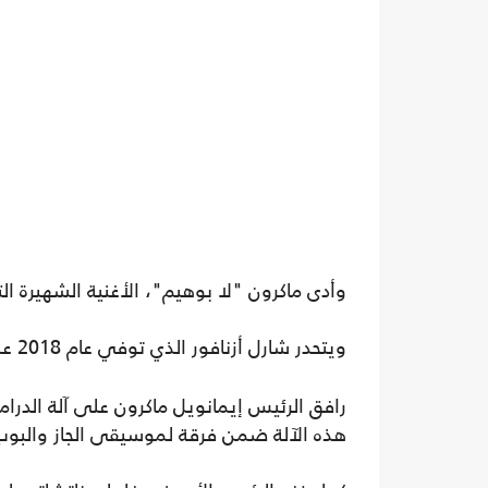
وأدى ماكرون "لا بوهيم"، الأغنية الشهيرة الت
ويتحدر شارل أزنافور الذي توفي عام 2018 عن 94 عاما، من مهاجرين أرمنيين استقرا في
رافق الرئيس إيمانويل ماكرون على آلة الدرام
هذه الآلة ضمن فرقة لموسيقى الجاز والبوب