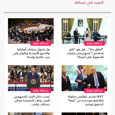
المزيد في صحافة
صحافة دولية
صحافة دولية
"اتفاق مكة".. هل هو "ناتو
هل تتحول صراعات أوكرانيا
إسلامي" يُسهم في تخفيف
والشرق الأوسط وتايوان إلى
الضغوط على أمريكا؟
حرب عالمية واحدة؟
صحافة دولية
صحافة دولية
NYT تكشف كواليس محاولة
غضب داخل الحزب الجمهوري..
إنفانتينو بيع حصة من "فيفا"
الحرب وغلاء المعيشة يربكان
لشقيق كوشنر
حسابات ترامب