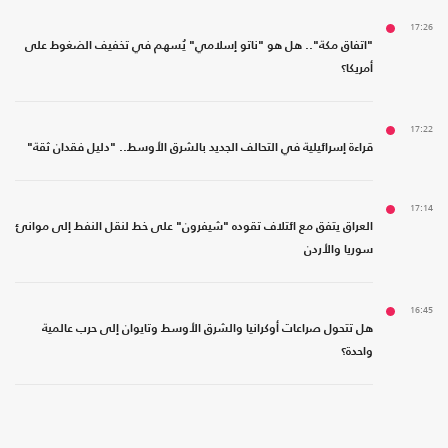
17:26
"اتفاق مكة".. هل هو "ناتو إسلامي" يُسهم في تخفيف الضغوط على
أمريكا؟
17:22
قراءة إسرائيلية في التحالف الجديد بالشرق الأوسط.. "دليل فقدان ثقة"
17:14
العراق يتفق مع ائتلاف تقوده "شيفرون" على خط لنقل النفط إلى موانئ
سوريا والأردن
16:45
هل تتحول صراعات أوكرانيا والشرق الأوسط وتايوان إلى حرب عالمية
واحدة؟