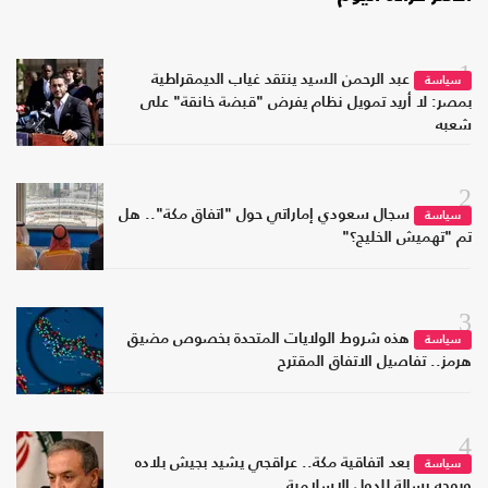
1
عبد الرحمن السيد ينتقد غياب الديمقراطية
سياسة
بمصر: لا أريد تمويل نظام يفرض "قبضة خانقة" على
شعبه
2
سجال سعودي إماراتي حول "اتفاق مكة".. هل
سياسة
تم "تهميش الخليج؟"
3
هذه شروط الولايات المتحدة بخصوص مضيق
سياسة
هرمز.. تفاصيل الاتفاق المقترح
4
بعد اتفاقية مكة.. عراقجي يشيد بجيش بلاده
سياسة
ويوجه رسالة للدول الإسلامية