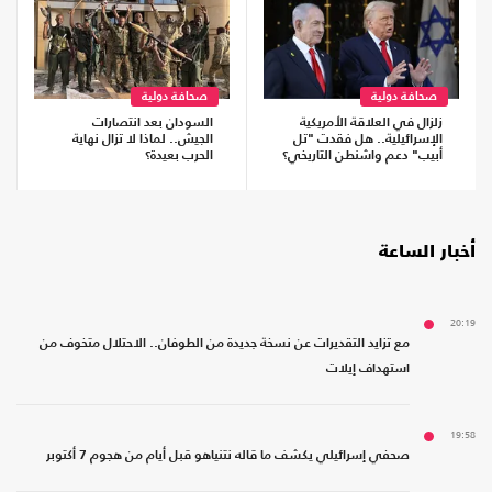
صحافة دولية
صحافة دولية
زلزال في العلاقة الأمريكية
السودان بعد انتصارات
الإسرائيلية.. هل فقدت "تل
الجيش.. لماذا لا تزال نهاية
أبيب" دعم واشنطن التاريخي؟
الحرب بعيدة؟
أخبار الساعة
20:19
مع تزايد التقديرات عن نسخة جديدة من الطوفان.. الاحتلال متخوف من
استهداف إيلات
19:58
صحفي إسرائيلي يكشف ما قاله نتنياهو قبل أيام من هجوم 7 أكتوبر