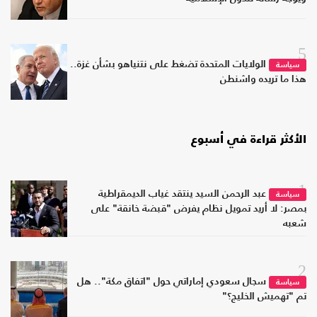
5
الولايات المتحدة تضغط على نتنياهو بشأن غزة..
سياسة
هذا ما تريده واشنطن
الأكثر قراءة في أسبوع
1
عبد الرحمن السيد ينتقد غياب الديمقراطية
سياسة
بمصر: لا أريد تمويل نظام يفرض "قبضة خانقة" على
شعبه
2
سجال سعودي إماراتي حول "اتفاق مكة".. هل
سياسة
تم "تهميش الخليج؟"