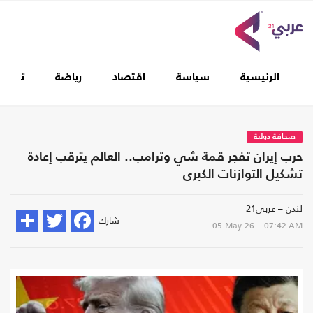
الرئيسية
سياسة
اقتصاد
رياضة
تغطيا
صحافة دولية
حرب إيران تفجر قمة شي وترامب.. العالم يترقب إعادة
تشكيل التوازنات الكبرى
لندن – عربي21
شارك
05-May-26
07:42 AM