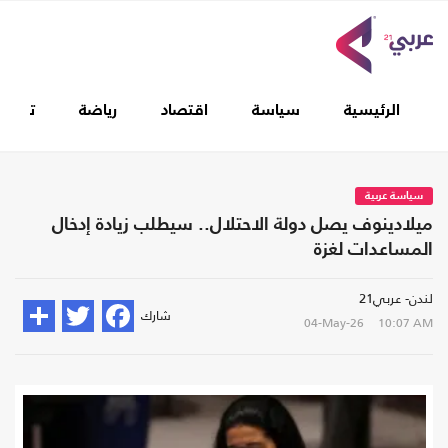
الرئيسية
سياسة
اقتصاد
رياضة
تغطيا
سياسة عربية
ميلادينوف يصل دولة الاحتلال.. سيطلب زيادة إدخال
المساعدات لغزة
لندن- عربي21
شارك
04-May-26
10:07 AM