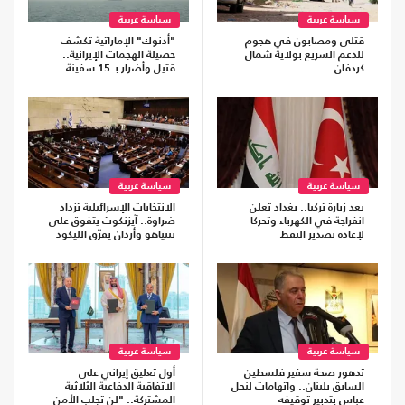
سياسة عربية
سياسة عربية
قتلى ومصابون في هجوم
"أدنوك" الإماراتية تكشف
للدعم السريع بولاية شمال
حصيلة الهجمات الإيرانية..
كردفان
قتيل وأضرار بـ 15 سفينة
سياسة عربية
سياسة عربية
بعد زيارة تركيا.. بغداد تعلن
الانتخابات الإسرائيلية تزداد
انفراجة في الكهرباء وتحركا
ضراوة.. آيزنكوت يتفوق على
لإعادة تصدير النفط
نتنياهو وأردان يفرّق الليكود
سياسة عربية
سياسة عربية
تدهور صحة سفير فلسطين
أول تعليق إيراني على
السابق بلبنان.. واتهامات لنجل
الاتفاقية الدفاعية الثلاثية
عباس بتدبير توقيفه
المشتركة.. "لن تجلب الأمن