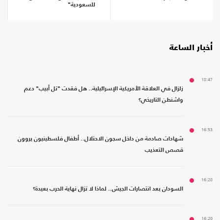
للسعودية"
أخبار الساعة
18:47
زلزال في العلاقة الأمريكية الإسرائيلية.. هل فقدت "تل أبيب" دعم
واشنطن التاريخي؟
16:53
شهادات صادمة من داخل سجون الاحتلال.. أطفال فلسطينيون يروون
قصص التعذيب
16:28
السودان بعد انتصارات الجيش.. لماذا لا تزال نهاية الحرب بعيدة؟
16:20