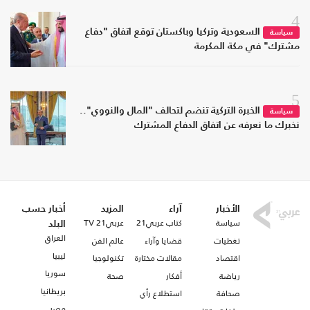
4
السعودية وتركيا وباكستان توقع اتفاق "دفاع
سياسة
مشترك" في مكة المكرمة
5
الخبرة التركية تنضم لتحالف "المال والنووي"..
سياسة
نخبرك ما نعرفه عن اتفاق الدفاع المشترك
الأخبار
آراء
المزيد
أخبار حسب
سياسة
كتاب عربي21
عربي21 TV
البلد
العراق
تغطيات
قضايا وآراء
عالم الفن
ليبيا
اقتصاد
مقالات مختارة
تكنولوجيا
سوريا
رياضة
أفكار
صحة
بريطانيا
صحافة
استطلاع رأي
مصر