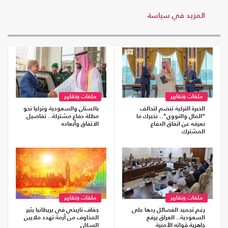
المزيد في سياسة
ملفات وتقارير
ملفات وتقارير
الخبرة التركية تنضم لتحالف
باكستان والسعودية وتركيا نحو
"المال والنووي".. نخبرك ما
مظلة دفاع مشتركة.. تفاصيل
نعرفه عن اتفاق الدفاع
الاتفاق وأبعاده
المشترك
ملفات وتقارير
ملفات وتقارير
رغم تجميد الفصائل ردها على
جفاف تاريخي في بريطانيا يثير
السعودية.. العراق يرفع
المخاوف من أزمة تهدد ملايين
جاهزية قواته الأمنية
السكان