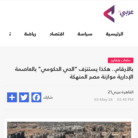
الرئيسية
سياسة
اقتصاد
رياضة
تغطيا
ملفات وتقارير
بالأرقام.. هكذا يستنزف "الحي الحكومي" بالعاصمة
الإدارية موازنة مصر المنهكة
القاهرة-عربي21
شارك
03-May-26
03:45 PM