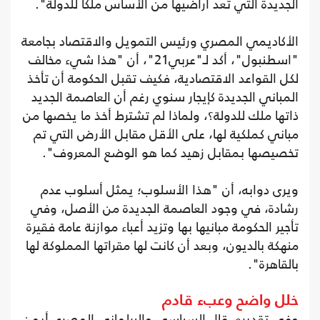
الجديدة التي تعد أراضيها من الأساس ملكا للدولة".
الأكاديمي المصري ورئيس التمويل والاقتصاد بجامعة
"اسطنبول"، أكد لـ"عربي21"، أن "هذا شيء مخالف
لكل القواعد الاقتصادية، فكيف تقبل الحكومة أن تأخذ
المباني الجديدة كإيجار سنوي رغم أن العاصمة الجديد
ذاتها ملك للدولة؟، ولماذا لم تشترط أخذ ما يخصها من
مباني كملكية لها، على الأقل مقابل الأرض التي تم
تخصيصها بمقابل زهيد كما هو الوضع المعروف".
ويرى دوابه، أن "هذا الأسلوب؛ يمثل أسلوب عدم
رشادة، في وجود العاصمة الجديدة من الأصل، وفي
تأجير الحكومة مبانيها بها وتزيد أعباء موازنة عامة فقيرة
منهكة بالديون، وبعد أن كانت لها مقراتها المملوكة لها
بالقاهرة".
خلل واضح وعبء قادم
وفي تقديره، قال السياسي والبرلماني المصري أيمن