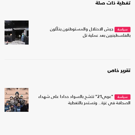
تغطية ذات صلة
جيش الاحتلال والمستوطنون ينكّلون
سياسة
بالفلسطينيين بعد عملية تل
تقرير خاص
"عربي21" تتشح بالسواد حدادا على شهداء
سياسة
الصحافة في غزة.. وتستمر بالتغطية