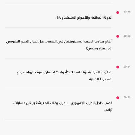
23:29
الدولة العراقية والأمواج المليشياوية!
20:58
أرقام صادمة لعنف المستوطنين في الضفة.. هل تحول الدعم الحكومي
إلى غطاء رسمي؟
20:54
الحكومة العراقية تؤكد امتلاك "أدوات" لضمان صرف الرواتب رغم
الضغوط المالية
20:24
غضب داخل الحزب الجمهوري.. الحرب وغلاء المعيشة يربكان حسابات
ترامب