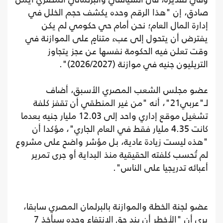
صادق، إن "هذا الرقم وحده يكشف حجم الخلل في
إدارة المال العام؛ نحن أمام حي حكومي لم يكن
يفترض أن يتحول إلى عبء متنامٍ على الموازنة في
وقت تعلن فيه الحكومة نفسها عن عجز يتجاوز
التريليون جنيه في موازنة (2026/2027)".
عضو مجلس الشعب المصري الأسبق، أضاف
لـ"عربي21"، أنه "من غير المنطقي أن تقفز كلفة
تشغيل موقع إداري واحد إلى 12.03 مليار جنيه بعدما
كانت 4.35 مليار فقط في العام الجاري"، مؤكدا أن
"هذه ليست زيادة عادية، بل مؤشر واضح على مشروع
لم تُحسب كلفته الحقيقية منذ البداية أو جرى تمرير
أعبائه تدريجيا على الناس".
عضو لجنة الخطة والموازنة بالبرلمان المصري سابقا،
يرى أن "الأخطر أن بند حق الانتفاع وحده سيأخذ 7