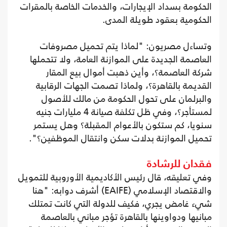
الحكومة بسداد الإيجارات، والخدمات الخاصة بالمقرات
الحكومية بعقود طويلة المدى.
وتساءل مصريون: "لماذا يتم تحميل مصروفات
العاصمة الجديدة على الموازنة العامة، ولا تتحملها
شركة العاصمة؟، وأين ذهبت أموال بيع المقار
القديمة بالقاهرة؟، ولماذا تصمت الجهات الرقابية
والبرلمان على تحول الحكومة من مالك للأصول
لمستأجر؟، وفي ظل تكلفة صيانة 4 مليارات جنيه
سنويا، كم ستكون بالأعوام المقبلة؟ وهل يستمر
تحميل الموازنة بدلات سكن وانتقال الموظفين؟".
فقدان للرشادة
وفي تعليقه، قال رئيس الأكاديمية الأوروبية للتمويل
والاقتصاد الإسلامي (EAIFE) أشرف دوابه: "هنا
شيء غامض يجري، فكيف للدولة التي كانت تمتلك
مبانيها ودواوينها بالقاهرة تؤجر مباني بالعاصمة