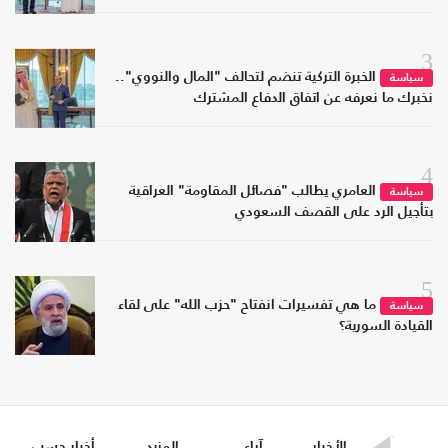
3
الخبرة التركية تنضم لتحالف "المال والنووي"..
سياسة
نخبرك ما نعرفه عن اتفاق الدفاع المشترك
4
العامري يطالب "فصائل المقاومة" العراقية
سياسة
بتأجيل الرد على القصف السعودي
5
ما هي تفسيرات انفتاح "حزب الله" على لقاء
سياسة
القيادة السورية؟
الأخبار
آراء
المزيد
أخبار حسب