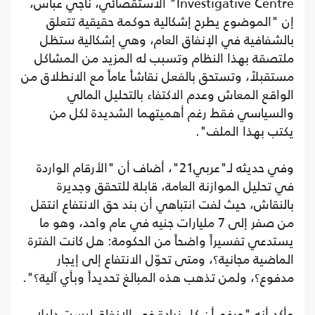
Investigative Centre" الاستقصائي، ناجي عباس،
إن "الموضوع يطرح إشكالية حوكمة حقيقية تتعلق
بالشفافية في الإنفاق العام، وهي إشكالية ستظل
ملتصقة بهذا النظام وتسبب له المزيد من المشاكل
مستقبلاً، وتستحق بالفعل نقاشاً عاماً مع الانطلاق من
الواقع المعاش وعدم الاكتفاء بالتحليل المالي
والسياسي فقط رغم أهميتهما الشديدة لكل من
يكتب بهذا الملف".
وفي حديثه لـ"عربي21"، أضاف أن "الأرقام الواردة
في تحليل الموازنة العامة، قابلة للتحقق وجديرة
بالنقاش، حيث لفت انتباهي أن بند حق الانتفاع انتقل
من صفر إلى 7 مليارات جنيه في عام واحد، وهو ما
يستدعي تفسيراً واضحاً من الحكومة: هل كانت الفترة
الماضية مجانية؟، ومتى تحوّل الانتفاع إلى إيجار
مدفوع؟، ولمن تذهب هذه المبالغ تحديداً وبأي آلية؟".
وأكد أنه "ورغم أن كل زيادة في الإنفاق ليست دليلا