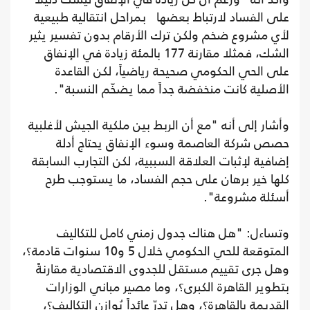
على الفساد لارتباط بعضها بمراحل انتقالية طبيعية
لأي مشروع ضخم ولكن ترك الأرقام بدون تفسير يثير
الشك، فمثلا مقارنة 177 بالمئة زيادة في الإنفاق
على الحي الحكومي صحيحة رياضياً، لكن القاعدة
الأصلية كانت منخفضة جداً مما يضخّم النسبة".
وأشار إلى أنه "مع أن الربط بين ملكية الجيش لأغلبية
حصص شركة العاصمة وسوء الإنفاق يحتاج أدلة
إضافية لإثبات العلاقة السببية، لكن التجارب السابقة
كلها خير برهان على حجم الفساد، ما يستوجب طرح
أسئلة مشروعة".
وتساءل: "هل هناك جدول زمني كامل للتكاليف
المتوقعة للحي الحكومي خلال 5 و10 سنوات قادمة؟،
وهل جرى تقييم مستقل للجدوى الاقتصادية مقارنةً
بتطوير القاهرة الكبرى؟، وما مصير مباني الوزارات
القديمة بالقاهرة؟، وهل تدرّ عائداً يُوازن التكاليف؟،