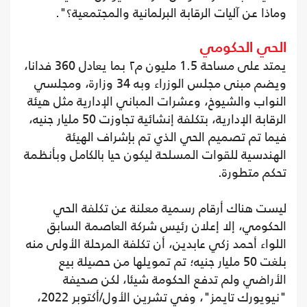
وماذا عن آليات الرقابة البرلمانية والمجتمعية؟".
الحي الحكومي
يمتد على مساحة 1.5 مليون م٢ بما يعادل 360 فدانا،
ويضم مبنى مجلس الوزراء وبه 34 وزارة، ومجلسي
النواب والشيوخ، وعشرات المباني الإدارية مثل هيئة
الرقابة الإدارية، بتكلفة إنشائية تجاوزت 50 مليار جنيه،
فيما تم تصميم الحي الذي تم بإشراف الهيئة
الهندسية للقوات المسلحة ليكون حيا بالكامل وبأنظمة
تحكم متطورة.
ليست هناك أرقام رسمية معلنة عن تكلفة الحي
الحكومي، إلا إعلان رئيس شركة العاصمة السابق
اللواء أحمد زكي عابدين، أن تكلفة المرحلة الأولى منه
بلغت 50 مليار جنيه؛ تم تمويلها من حصيلة بيع
الأراضي ولم تدفع الحكومة شيئا، لكن صحيفة
"نيويورك تايمز"، وفي تشرين الأول/أكتوبر 2022،