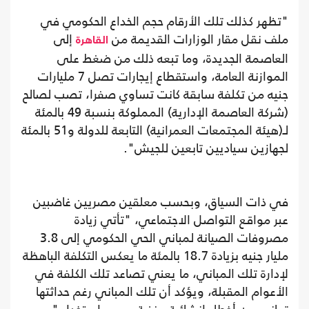
"تظهر كذلك تلك الأرقام حجم الخداع الحكومي في
ملف نقل مقار الوزارات القديمة من
إلى
القاهرة
العاصمة الجديدة، وما تبعه ذلك من ضغط على
الموازنة العامة، واستقطاع إيجارات تصل 7 مليارات
جنيه من تكلفة سابقة كانت تساوي صفرا، تصب لصالح
(شركة العاصمة الإدارية) المملوكة بنسبة 49 بالمئة
لـ(هيئة المجتمعات العمرانية) التابعة للدولة و51 بالمئة
لجهازين سياديين تابعين للجيش".
في ذات السياق، وبحسب معلقين مصريين غاضبين
عبر مواقع التواصل الاجتماعي، "تأتي زيادة
مصروفات الصيانة لمباني الحي الحكومي إلى 3.8
مليار جنيه بزيادة 18.7 بالمئة ما يعكس التكلفة الباهظة
لإدارة تلك المباني، ما يعني تصاعد تلك الكلفة في
الأعوام المقبلة، ويؤكد أن تلك المباني رغم حداثتها