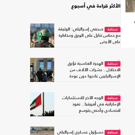
الأكثر قراءة في أسبوع
1
صحفي إسرائيلي: الوثيقة
صحافة
مع حماس تنازل على الورق ومخاطرة
على الأرض
2
الهجرة العكسية تؤرق
صحافة
الاحتلال.. عشرات الآلاف من
الإسرائيليين غادروا دون عودة
3
الوجه الآخر للاستثمارات
صحافة
الإماراتية في أفريقيا.. نفوذ
اقتصادي وأمني يتوسع
4
مسؤول عسكري إسرائيلي
صحافة