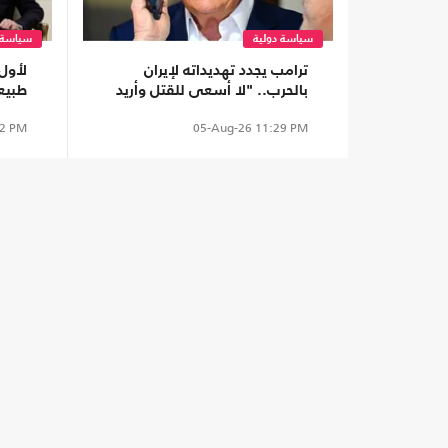
سياسة دولية
سياسة 
ترامب يجدد تهديداته لإيران
لأول
بالحرب.. "لا أسعى للقتل وأريد
طبيع
اتفاق"
مجتب
2 PM
05-Aug-26
11:29 PM