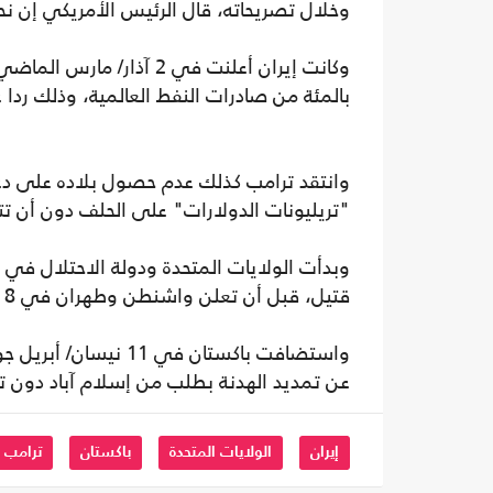
وخلال تصريحاته، قال الرئيس الأمريكي إن نحو 400 سفينة عالقة في مضيق هرمز نتيجة إغلاق إيران لل
بالمئة من صادرات النفط العالمية، وذلك ردا 
وانتقد ترامب كذلك عدم حصول بلاده على دع
"تريليونات الدولارات" على الحلف دون أن تت
قتيل، قبل أن تعلن واشنطن وطهران في 8 نيسان/ أبريل هدنة على أمل التوصل إلى اتفاق ينهي الصراع.
واستضافت باكستان في 
عن تمديد الهدنة بطلب من إسلام آباد دون
إيران
الولايات المتحدة
باكستان
ترامب