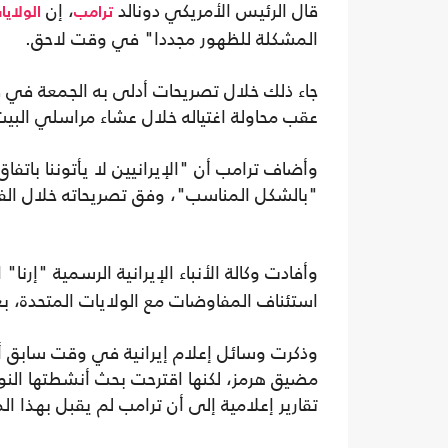
قال الرئيس الأمريكي دونالد
، إن
ترامب
الولايا
المشكلة للظهور مجددا" في وقت لاحق.
جاء ذلك خلال تصريحات أدلى به الجمعة في فع
عقب محاولة اغتياله خلال عشاء مراسلي الب
وأضاف ترامب أن "الإيرانيين لا يأتوننا باتفا
"بالشكل المناسب"، وفق تصريحاته خلال الفع
وأفادت وكالة الأنباء الإيرانية الرسمية "إرن
استئناف المفاوضات مع الولايات المتحدة، ب
وذكرت وسائل إعلام إيرانية في وقت سابق أ
مضيق هرمز، لكنها اقترحت بحث أنشطتها النو
تقارير إعلامية إلى أن ترامب لم يقبل بهذا الم