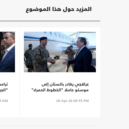
المزيد حول هذا الموضوع
عراقجي يغادر باكستان إلى
ترامب
موسكو حاملا "الخطوط الحمراء"
"الج
لإيران في المفاوضات
الراح
9 AM
26-Apr-26
08:55 PM