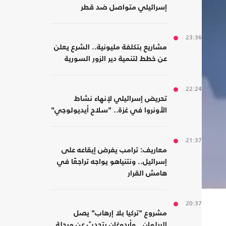
إسرائيلي متواصل ضد قطر
23:36
مشاريع بتكلفة مليونية.. الشرع يعلن
عن خطط لتنمية دير الزور السورية
22:24
تحريض إسرائيلي لإنهاء نشاط
الأونروا في غزة.. "سلاح أيديولوجي"
21:37
معاريف: ترامب يفرض إيقاعه على
إسرائيل.. ونتنياهو يواجه تراجعًا في
هامش القرار
20:37
مشروع "تركيا بلا إرهاب" يصل
البرلمان.. وأردوغان يتحدث عن مرحلة