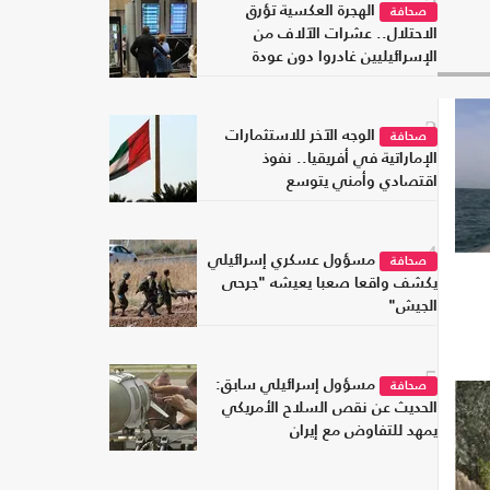
2
الهجرة العكسية تؤرق
صحافة
الاحتلال.. عشرات الآلاف من
الإسرائيليين غادروا دون عودة
3
الوجه الآخر للاستثمارات
صحافة
الإماراتية في أفريقيا.. نفوذ
اقتصادي وأمني يتوسع
4
مسؤول عسكري إسرائيلي
صحافة
يكشف واقعا صعبا يعيشه "جرحى
الجيش"
5
مسؤول إسرائيلي سابق:
صحافة
الحديث عن نقص السلاح الأمريكي
يمهد للتفاوض مع إيران