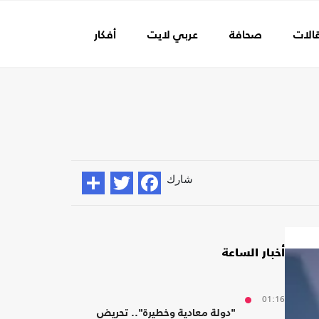
الات
صحافة
عربي لايت
أفكار
عالم الفن
شارك
أخبار الساعة
01:16
"دولة معادية وخطيرة".. تحريض