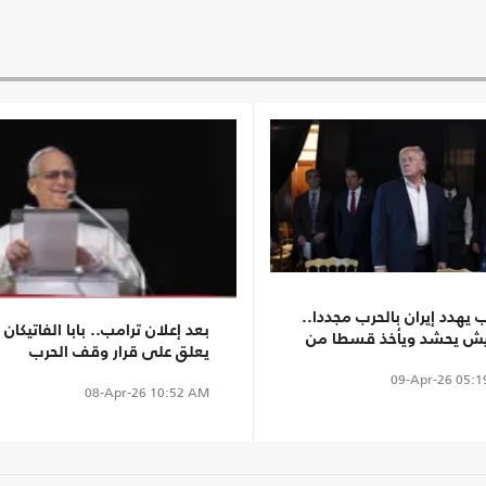
 يهدد إيران بالحرب مجددا..
بعد إعلان ترامب.. بابا الفاتيكان
يش يحشد ويأخذ قسطا من
يعلق على قرار وقف الحرب
ة"
09-Apr-26
05:1
08-Apr-26
10:52 AM