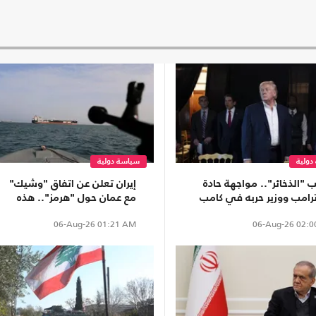
دولية
سياسة دولية
 "الذخائر".. مواجهة حادة
إيران تعلن عن اتفاق "وشيك"
ترامب ووزير حربه في كامب
مع عمان حول "هرمز".. هذه
د
تفاصيله
06-Aug-26
01:21 AM
06-Aug-26
02:0