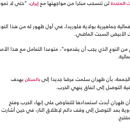
لن تنسحب مبكرا من مواجهتها مع
، "حتى لا تعود
ت المتحدة
إيران
الية جماهيرية بولاية فلوريدا، في أول ظهور له من هذا النوع
يت الأبيض السبت الماضي.
ق من النوع الذي يجب أن يقدموه"، متوعدا التعامل مع هذا الأمر
الية.
ا" الجمعة، بأن طهران سلمت عرضا جديدا إلى
بهدف
باكستان
غية التوصل إلى اتفاق ينهي الحرب.
ن طهران أبدت استعدادها للتفاوض على إنهاء الحرب وفتح
وية بعد التوصل إلى وقف دائم لإطلاق النار، في حين أشارت
قترح.