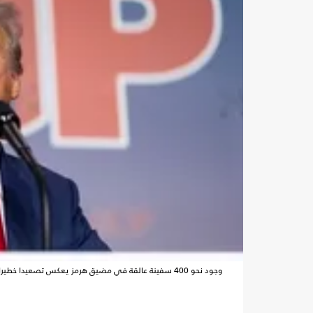
وجود نحو 400 سفينة عالقة في مضيق هرمز يعكس تصعيدا خطيرا وتأثيرا مباشرا على حركة النفط العالمية- جيتي