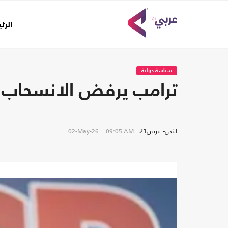
الرئ
سياسة دولية
ترامب يرفض الانسحاب ال
لندن- عربي21
02-May-26
09:05 AM