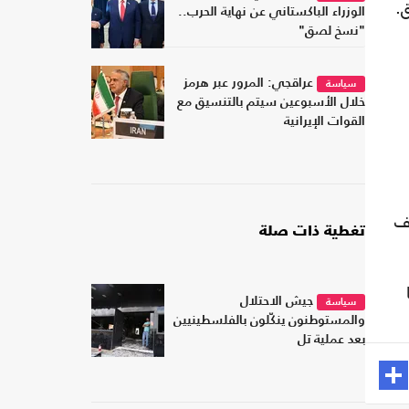
الوزراء الباكستاني عن نهاية الحرب..
"نسخ لصق"
عراقجي: المرور عبر هرمز
سياسة
خلال الأسبوعين سيتم بالتنسيق مع
القوات الإيرانية
 حربا على إيران أسفرت عن أكثر من 3 آلاف
تغطية ذات صلة
جيش الاحتلال
سياسة
والمستوطنون ينكّلون بالفلسطينيين
بعد عملية تل