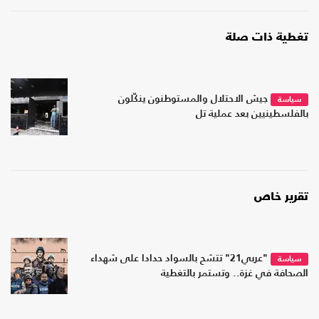
تغطية ذات صلة
جيش الاحتلال والمستوطنون ينكّلون
سياسة
بالفلسطينيين بعد عملية تل
تقرير خاص
"عربي21" تتشح بالسواد حدادا على شهداء
سياسة
الصحافة في غزة.. وتستمر بالتغطية