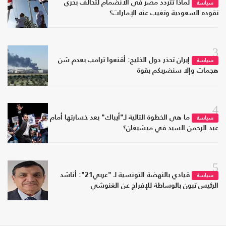
لماذا تتردد مصر في الانضمام لتحالف بحري
سياسة
تقوده السعودية وتغيب عنه الإمارات؟
3
إيران تحذر دول الخليج: أقنعوا ترامب بعدم شن
سياسة
هجمات وإلا سنضربكم بقوة
4
ما هي الخطوة التالية لـ"أيباك" بعد خسارتها أمام
سياسة
عبد الرحمن السيد في ميشيغان؟
5
قيادي بالنهضة التونسية لـ "عربي21": أناشد
سياسة
الرئيس تبون بالوساطة للإفراج عن الغنوشي