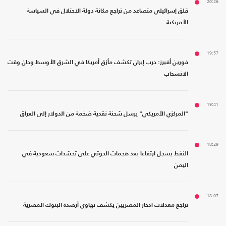
20:26
قلق إسرائيلي متصاعد من تراجع مكانة دولة الاحتلال في السياسة
الأمريكية
19:57
فورين أفيرز: حرب إيران تكشف مأزق أمريكا في الشرق الأوسط وحان وقت
الانسحاب
19:41
"المركزي الأمريكي" يرسل شحنة نقدية ضخمة من الدولار إلى العراق
18:29
النفط يسجل ارتفاعا بعد هجمات الحوثي على تحشدات سعودية في
اليمن
18:07
تراجع معدلات ادخار المصريين يكشف تهاوي أرصدة البنوك المصرية