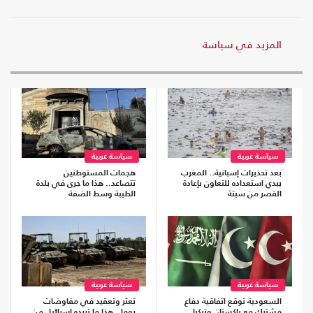
المزيد في سياسة
سياسة عربية
سياسة عربية
بعد تحذيرات إسبانية.. المغرب
هجمات المستوطنين
يبدي استعداده للتعاون بإعادة
تتصاعد.. هذا ما جرى في بلدة
القصر من سبتة
الطيبة وسط الضفة
سياسة عربية
سياسة عربية
السعودية توقع اتفاقية دفاع
تعثر وتعقيد في مفاوضات
مشترك مع باكستان وتركيا..
روما.. هذا ما تريده إسرائيل من