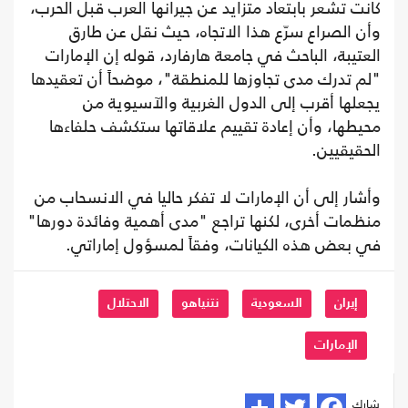
كانت تشعر بابتعاد متزايد عن جيرانها العرب قبل الحرب،
وأن الصراع سرّع هذا الاتجاه، حيث نقل عن طارق
العتيبة، الباحث في جامعة هارفارد، قوله إن الإمارات
"لم تدرك مدى تجاوزها للمنطقة"، موضحاً أن تعقيدها
يجعلها أقرب إلى الدول الغربية والآسيوية من
محيطها، وأن إعادة تقييم علاقاتها ستكشف حلفاءها
الحقيقيين.
وأشار إلى أن الإمارات لا تفكر حاليا في الانسحاب من
منظمات أخرى، لكنها تراجع "مدى أهمية وفائدة دورها"
في بعض هذه الكيانات، وفقاً لمسؤول إماراتي.
إيران
السعودية
نتنياهو
الاحتلال
الإمارات
شارك