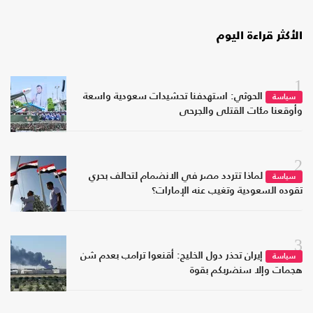
الأكثر قراءة اليوم
1
الحوثي: استهدفنا تحشيدات سعودية واسعة
سياسة
وأوقعنا مئات القتلى والجرحى
2
لماذا تتردد مصر في الانضمام لتحالف بحري
سياسة
تقوده السعودية وتغيب عنه الإمارات؟
3
إيران تحذر دول الخليج: أقنعوا ترامب بعدم شن
سياسة
هجمات وإلا سنضربكم بقوة