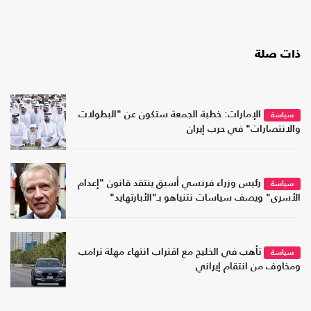
ذات صلة
الإمارات: خطبة الجمعة ستكون عن "البطولات
سياسة
والانتصارات" في حرب إيران
رئيس وزراء فرنسي أسبق ينتقد قانون "إعدام
سياسة
الأسرى" ويصف سياسات نتنياهو بـ"الأبارتهايد"
تأهب في الخليج مع اقتراب انتهاء مهلة ترامب
سياسة
ومخاوف من انتقام إيراني