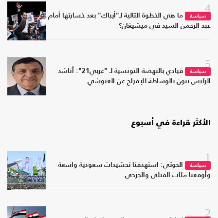
4
ما هي الخطوة التالية لـ"أيباك" بعد خسارتها أمام
سياسة
عبد الرحمن السيد في ميشيغان؟
5
قيادي بالنهضة التونسية لـ "عربي21": أناشد
سياسة
الرئيس تبون بالوساطة للإفراج عن الغنوشي
الأكثر قراءة في أسبوع
1
الحوثي: استهدفنا تحشيدات سعودية واسعة
سياسة
وأوقعنا مئات القتلى والجرحى
2