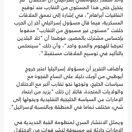
يتخيل حتى هذا المستوى من التقارب عند توقيع
اتفاقيات أبراهام"، في إشارة إلى تعمق العلاقات
العسكرية، فيما قال مسؤول إسرائيلي آخر إن الحرب
خلقت "مستوى غير مسبوق من التقارب" مدفوعا
بإحساس مشترك بالمصير، موضحا أن "كلا البلدين
تعرضا للهجوم والعدو واحد"، وأن ذلك "سينعكس
بالتأكيد في توسيع العلاقات مستقبلاً".
وأضاف التقرير أن مسؤولا إسرائيليا اعتبر خروج
أبوظبي من أوبك دليلا على اتساع الفجوة مع
سياسات الخليج، وتوجها نحو تقارب أكبر مع الاحتلال
والولايات المتحدة، قائلا إن ذلك "يزيد من ابتعاد
الإمارات عن السياسة الخليجية التقليدية ويحولها إلى
شيء مختلف تماما في المنطقة وبالنسبة لإسرائيل".
ويمثل الانتشار السري لمنظومة القبة الحديدية في
الإمارات حادثة غير مسبوقة لنشر قوات من الاحتلال