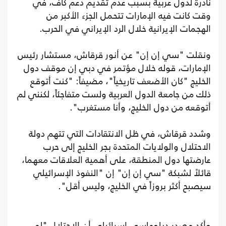
نادرة لدول عربية بسبب عدم تقديم دعم كاف، في
وقت كانت فيه الإمارات تتحمل الجزء الأكبر من
الهجمات الإيرانية خلال الرد الإيراني في الحرب.
ونقلت "سي إن إن" عن أنور قرقاش، مستشار رئيس
الإمارات، قوله خلال مؤتمر في دبي إن موقف دول
الخليج "كان الأضعف تاريخياً"، مضيفاً: "كنت أتوقع
ذلك من جامعة الدول العربية ولست متفاجئاً، لكنني لم
أتوقعه من دول الخليج، وأنا مستغرب".
وشدد قرقاش، في ظل الانتقادات التي تتهم دولة
الاحتلال والولايات المتحدة بجر الخليج إلى حرب
عارضتها دول المنطقة، على أهمية العلاقات معهما،
قائلاً لشبكة "سي إن إن" إن "النفوذ الإسرائيلي
سيصبح أكثر بروزاً في الخليج، وليس أقل".
وأكد مصدر دبلوماسي إسرائيلي أن الاحتلال "لم