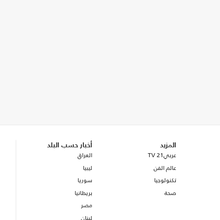
المزيد
أخبار حسب البلد
عربي21 TV
العراق
عالم الفن
ليبيا
تكنولوجيا
سوريا
صحة
بريطانيا
مصر
لبنان