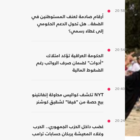
20:58
أرقام صادمة لعنف المستوطنين في
الضفة.. هل تحول الدعم الحكومي
إلى غطاء رسمي؟
20:54
الحكومة العراقية تؤكد امتلاك
"أدوات" لضمان صرف الرواتب رغم
الضغوط المالية
20:40
NYT تكشف كواليس محاولة إنفانتينو
بيع حصة من "فيفا" لشقيق كوشنر
20:24
غضب داخل الحزب الجمهوري.. الحرب
وغلاء المعيشة يربكان حسابات ترامب