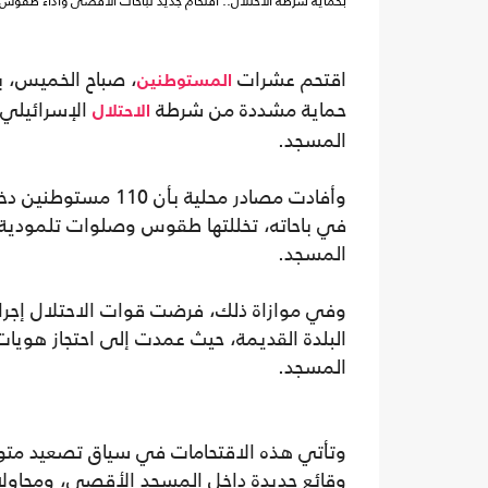
بحماية شرطة الاحتلال.. اقتحام جديد لباحات الأقصى وأداء طقوس ا
اقتحم عشرات
، صباح الخميس، ب
المستوطنين
حماية مشددة من شرطة
الإسرائيلي
الاحتلال
المسجد.
وأفادت مصادر محلية
في باحاته، تخللتها طقوس وصلوات تلمودية
المسجد.
وفي موازاة ذلك، فرضت قوات الاحتلال إج
البلدة القديمة، حيث عمدت إلى احتجاز هويا
المسجد.
وتأتي هذه الاقتحامات في سياق تصعيد م
وقائع جديدة داخل المسجد الأقصى، ومحاولات 