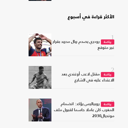
الأكثر قراءة في أسبوع
1
رودري يصدم ريال مدريد بقرار
رياضة
غير متوقع
2
مقتل لاعب أوغندي بعد
رياضة
الاعتداء عليه في الشارع
3
روبياليس يؤكد: انضمام
رياضة
المغرب كان عاملا حاسما لقبول ملف
مونديال2030