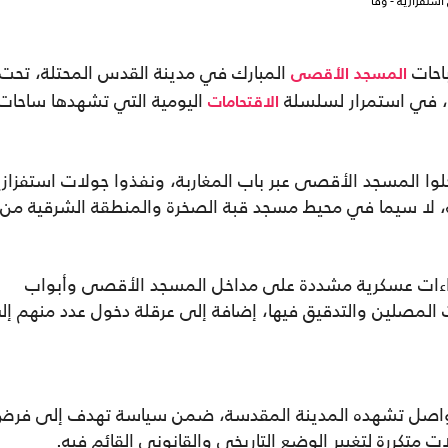
ستفزازية - وفا
احات
المبارك في مدينة القدس المحتلة، تحت
المسجد
الأقصى
، في استمرار لسلسلة
اليومية التي تشهدها ساحات
الاقتحامات
 بأن 110 مستوطنين دخلوا المسجد الأقصى عبر باب المغاربة، ونفذوا جولات استفزاز
، لا سيما في محيط مسجد قبة الصخرة والمنطقة الشرقية من
راءات عسكرية مشددة على مداخل المسجد الأقصى وأبواب
ت المصلين والتدقيق فيها، إضافة إلى عرقلة دخول عدد منهم إل
تواصل تشهده المدينة المقدسة، ضمن سياسة تهدف إلى فر
متكررة لتغيير الوضع التاريخي والقانوني القائم فيه.