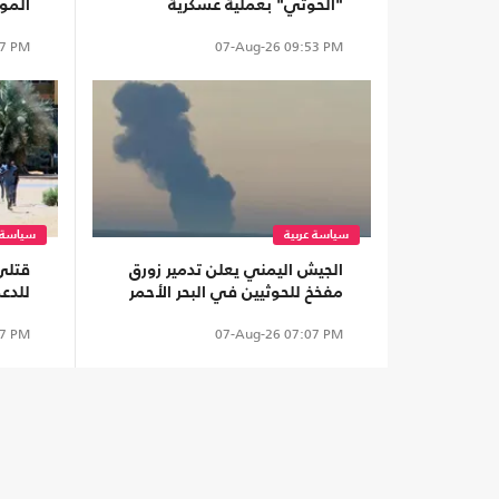
"الحوثي" بعملية عسكرية
المو
مشابه لـ"ردع العدوان" ضد
بضغط
7 PM
07-Aug-26
09:53 PM
الأسد
سياسة عربية
سياسة ع
الجيش اليمني يعلن تدمير زورق
قتلى
مفخخ للحوثيين في البحر الأحمر
للدع
كردف
7 PM
07-Aug-26
07:07 PM