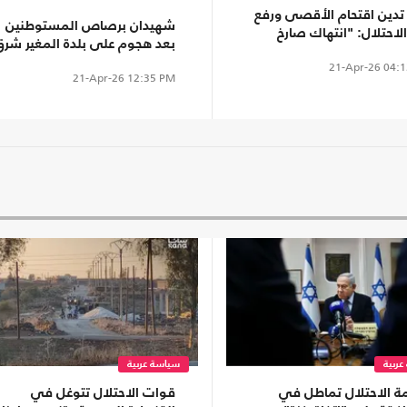
تدين اقتحام الأقصى ورفع
شهيدان برصاص المستوطنين
لاحتلال: "انتهاك صارخ
بعد هجوم على بلدة المغير شرق
فزاز للمسلمين"
رام الله (شاهد)
21-Apr-26
04:1
21-Apr-26
12:35 PM
ربية
سياسة عربية
ة الاحتلال تماطل في
قوات الاحتلال تتوغل في