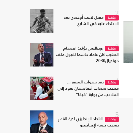
2
مقتل لاعب أوغندي بعد
رياضة
الاعتداء عليه في الشارع
3
روبياليس يؤكد: انضمام
رياضة
المغرب كان عاملا حاسما لقبول ملف
مونديال2030
4
بعد سنوات المنفى..
رياضة
منتخب سيدات أفغانستان يعود إلى
الملاعب من بوابة "فيفا"
5
الاتحاد الإنجليزي لكرة القدم
رياضة
يسحب دعمه لإنفانتينو