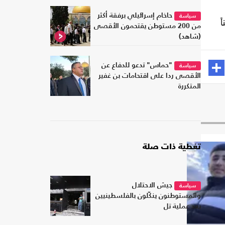
حاخام إسرائيلي برفقة أكثر
سياسة
213 مستوطناً
من 200 مستوطن يقتحمون الأقصى
(شاهد)
"حماس" تدعو للدفاع عن
سياسة
الأقصى ردا على اقتحامات بن غفير
المتكررة
تغطية ذات صلة
جيش الاحتلال
سياسة
والمستوطنون ينكّلون بالفلسطينيين
بعد عملية تل