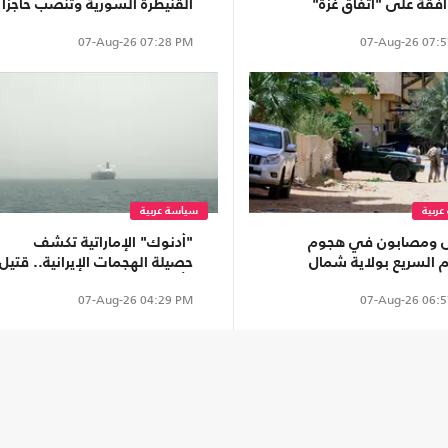
افقة على "اتفاق غزة"
القنيطرة السورية وتنصب حاجزا
 من وزراء اليمين
في قرية "عين زيوان"
07-Aug-26
07:28 PM
07-Aug-26
07:5
ربية
سياسة عربية
 ومصابون في هجوم
"أدنوك" الإماراتية تكشف
م السريع بولاية شمال
حصيلة الهجمات الإيرانية.. قتيل
ان
وأضرار بـ 15 سفينة
07-Aug-26
04:29 PM
07-Aug-26
06:5