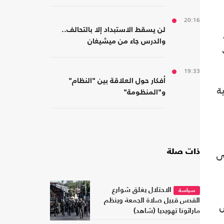
20:16
لن يسقط الاستبداد إلا بالتحالف..
والدرس جاء من ميشيغان
19:33
أفكار حول العلاقة بين "النظام"
ية
و"المنظومة"
ذات صلة
ى
الاحتلال يغلق شوارع
سياسة
القدس قبيل صلاة الجمعة وينظم
ض
ماراثونا تهويديا (شاهد)