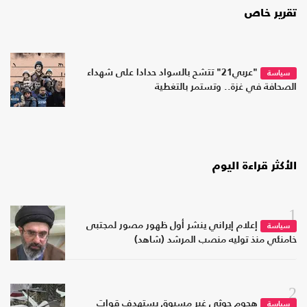
تقرير خاص
"عربي21" تتشح بالسواد حدادا على شهداء
سياسة
الصحافة في غزة.. وتستمر بالتغطية
الأكثر قراءة اليوم
1
إعلام إيراني ينشر أول ظهور مصور لمجتبى
سياسة
خامنئي منذ توليه منصب المرشد (شاهد)
2
هجوم حوثي غير مسبوق يستهدف قوات
سياسة