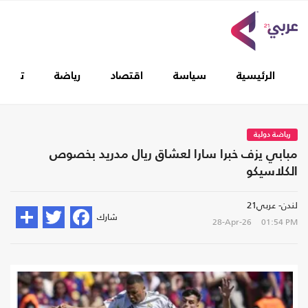
الرئيسية
سياسة
اقتصاد
رياضة
تغطيا
رياضة دولية
مبابي يزف خبرا سارا لعشاق ريال مدريد بخصوص
الكلاسيكو
لندن- عربي21
شارك
28-Apr-26
01:54 PM