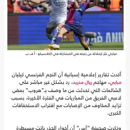
مبابي عبّر لزملائه عن رغبته في المشاركة في الكلاسيكو - أ ف ب
أكدت تقارير إعلامية إسبانية أن النجم الفرنسي كيليان
، مهاجم
، رد بشكل غير مباشر على
مبابي
ريال مدريد
الشائعات التي تحدثت عن ما وصف بـ”هروب” بعض
لاعبي الفريق من المباريات في الفترة الأخيرة، بسبب
تزايد المخاوف من الإصابات مع اقتراب الاستحقاقات
الكبرى.
وذكرت صحيفة “آس” أن أجواء الحذر باتت مسيطرة