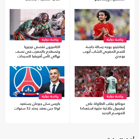
رياضة دولية
رياضة دولية
إنفانتينو يوجه رسالة خاصة
الكاميرون تقصي نيجيريا
للنجم المغربي الشاب أيوب
وتصطدم بالمغرب في نصف
بوعدي
نهائي كأس أفريقيا للسيدات
رياضة دولية
رياضة دولية
موناكو يقلب الطاولة على
باريس سان جيرمان يستعيد
ليفربول بثلاثية مثيرة استعدادا
لوكا دين بعقد يمتد لـ3 سنوات
للموسم الجديد