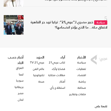
5
خبير مصري لـ"عربي21": تركيا تريد جر القاهرة
سياسة
لاتفاق مكة.. ما الذي يؤخر انضمامها؟
الأخبار
آراء
المزيد
أخبار حسب
سياسة
كتاب عربي21
عربي21 TV
البلد
العراق
تغطيات
قضايا وآراء
عالم الفن
ليبيا
اقتصاد
مقالات مختارة
تكنولوجيا
سوريا
رياضة
أفكار
صحة
بريطانيا
صحافة
استطلاع رأي
مصر
ملفات وتقارير
لبنان
تابعنا على