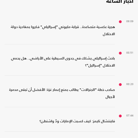
أخبار الساعة
09:09
هجرة عكسية متصاعدة.. قرابة مليوني "إسرائيلي" فكروا بمغادرة دولة
الاحتلال
08:51
باحث إسرائيلي يشكك في جدوى السيطرة على الأراضي.. هل يحمي
الاحتلال "إسرائيل"؟
08:20
صاحب خطة "الجنرالات" يطالب بمنع إعمار غزة: الأفضل أن تبقى مدمرة
لأجيال
07:44
فايننشال تايمز: كيف كسبت الإمارات ودّ واشنطن؟