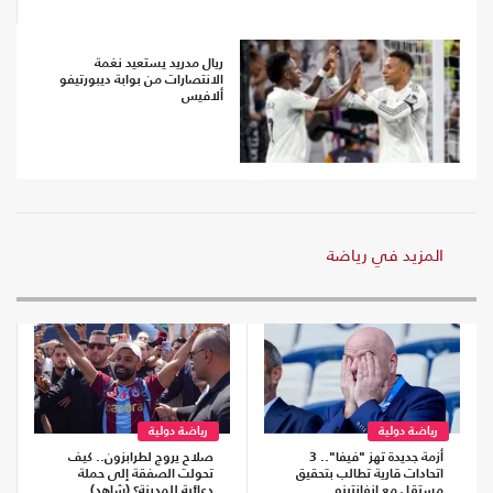
ريال مدريد يستعيد نغمة
الانتصارات من بوابة ديبورتيفو
ألافيس
المزيد في رياضة
رياضة دولية
رياضة دولية
أزمة جديدة تهز "فيفا".. 3
صلاح يروج لطرابزون.. كيف
اتحادات قارية تطالب بتحقيق
تحولت الصفقة إلى حملة
مستقل مع إنفانتينو
دعائية للمدينة؟ (شاهد)