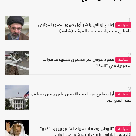
1
إعلام إيراني ينشر أول ظهور مصور لمجتبى
سياسة
خامنئي منذ توليه منصب المرشد (شاهد)
2
هجوم حوثي غير مسبوق يستهدف قوات
سياسة
سعودية في "المخا"
3
أول تعليق من البيت الأبيض على رفض نتنياهو
سياسة
خطة اتفاق غزة
4
"للوطن وحده لا شريك له" ووزير يرد "كفو"..
سياسة
أكاديمي إماراتي يثير جدلا بمنشور عن الولاء