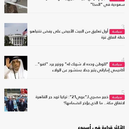
سعودية في "المخا"
3
أول تعليق من البيت الأبيض على رفض نتنياهو
سياسة
خطة اتفاق غزة
4
"للوطن وحده لا شريك له" ووزير يرد "كفو"..
سياسة
أكاديمي إماراتي يثير جدلا بمنشور عن الولاء
5
خبير مصري لـ"عربي21": تركيا تريد جر القاهرة
سياسة
لاتفاق مكة.. ما الذي يؤخر انضمامها؟
الأكثر قراءة في أسبوع