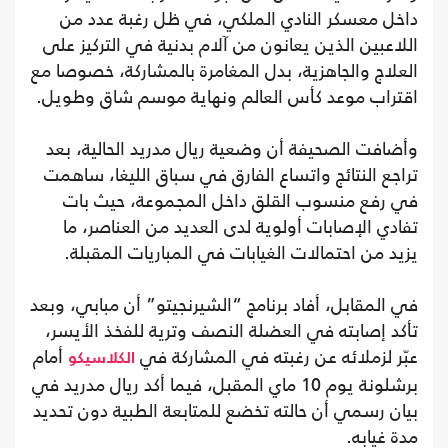
داخل معسكر النادي الملكي، في ظل رغبة عدد من
اللاعبين الذين يعانون من آلام بدنية في التركيز على
العلاج والجاهزية، بدل المغامرة بالمشاركة، خصوصا مع
اقتراب موعد كأس العالم ونهاية موسم شاق وطويل.
وأضافت الصحيفة أن وضعية ريال مدريد الحالية، بعد
تراجع النتائج واتساع الفارق في سباق الليغا، ساهمت
في رفع منسوب القلق داخل المجموعة، حيث بات
تفادي الإصابات أولوية لدى العديد من العناصر، ما
يزيد من احتمالات الغيابات في المباريات المقبلة.
في المقابل، أفاد برنامج “الشيرنجيتو” أن مبابي، وبعد
تأكد إصابته في العضلة النصف وترية للفخذ الأيسر،
عبّر لزملائه عن رغبته في المشاركة في
أمام
الكلاسيكو
برشلونة يوم 10 ماي المقبل، فيما أكد ريال مدريد في
بيان رسمي أن حالته تخضع للمتابعة الطبية دون تحديد
مدة غيابه.